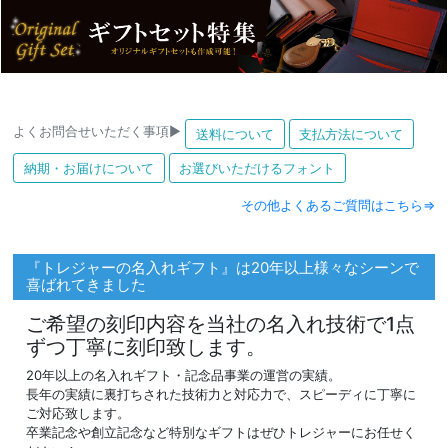
よくお問合せいただく事項▶
送料について
支払方法について
納期・お届けについて
お選びいただけるフォント
その他よくあるご質問はこちら⇒
『トレジャーの名入れギフト』は20年以上様々なシーンで
喜ばれてきました
ご希望の刻印内容を当社の名入れ技術で1点
ずつ丁寧に刻印致します。
20年以上の名入れギフト・記念品事業の運営の実績。
長年の実績に裏打ちされた技術力と対応力で、スピーディに丁寧に
ご対応致します。
卒業記念や創立記念など特別なギフトはぜひトレジャーにお任せく