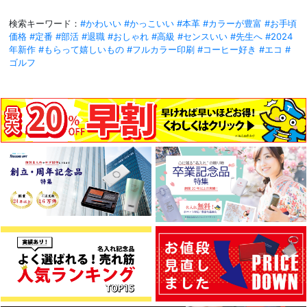
検索キーワード：
#かわいい
#かっこいい
#本革
#カラーが豊富
#お手頃
価格
#定番
#部活
#退職
#おしゃれ
#高級
#センスいい
#先生へ
#2024
年新作
#もらって嬉しいもの
#フルカラー印刷
#コーヒー好き
#エコ
#
ゴルフ