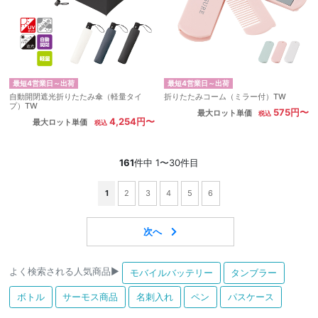
最短4営業日～出荷
最短4営業日～出荷
自動開閉遮光折りたたみ傘（軽量タイ
折りたたみコーム（ミラー付）TW
プ）TW
575円〜
最大ロット単価
4,254円〜
最大ロット単価
161
件中 1〜30件目
1
2
3
4
5
6
よく検索される人気商品▶
モバイルバッテリー
タンブラー
ボトル
サーモス商品
名刺入れ
ペン
パスケース