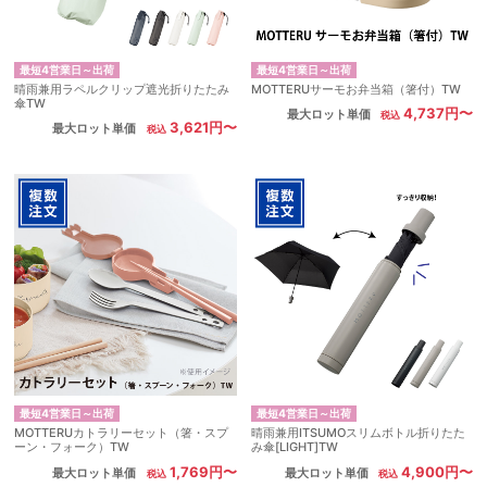
最短4営業日～出荷
最短4営業日～出荷
晴雨兼用ラペルクリップ遮光折りたたみ
MOTTERUサーモお弁当箱（箸付）TW
傘TW
4,737円〜
最大ロット単価
3,621円〜
最大ロット単価
最短4営業日～出荷
最短4営業日～出荷
MOTTERUカトラリーセット（箸・スプ
晴雨兼用ITSUMOスリムボトル折りたた
ーン・フォーク）TW
み傘[LIGHT]TW
1,769円〜
4,900円〜
最大ロット単価
最大ロット単価