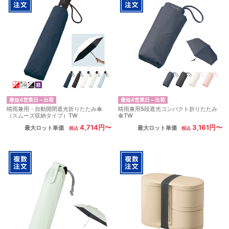
最短4営業日～出荷
最短4営業日～出荷
晴雨兼用・自動開閉遮光折りたたみ傘
晴雨兼用5段遮光コンパクト折りたたみ
（スムーズ収納タイプ）TW
傘TW
4,714円〜
3,161円〜
最大ロット単価
最大ロット単価