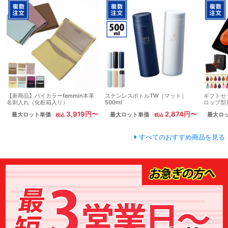
【新商品】バイカラーfemmin本革
ステンレスボトルTW［マット］
ギフトセ
名刺入れ（化粧箱入り）
500ml
ロップ型
3,919円〜
2,874円〜
最大ロット単価
最大ロット単価
最大ロ
すべてのおすすめ商品を見る