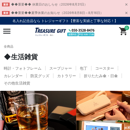
◆◆重要◆◆ 休業日のおしらせ（2026年8月31日）
重要
◆◆重要◆◆夏季休業のお知らせ（2026年8月8日～8月16日）
重要
名入れ記念品なら トレジャーギフト【豊富な実績と丁寧な対応！】
0
全商品
◆生活雑貨
時計・フォトフレーム
スープジャー
包丁
コースター
カレンダー
防災グッズ
カトラリー
折りたたみ傘・日傘
その他生活雑貨