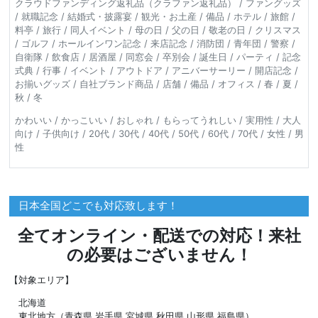
クラウドファンディング返礼品（クラファン返礼品） / ファングッズ
/ 就職記念 / 結婚式・披露宴 / 観光・お土産 / 備品 / ホテル / 旅館 /
料亭 / 旅行 / 同人イベント / 母の日 / 父の日 / 敬老の日 / クリスマス
/ ゴルフ / ホールインワン記念 / 来店記念 / 消防団 / 青年団 / 警察 /
自衛隊 / 飲食店 / 居酒屋 / 同窓会 / 卒別会 / 誕生日 / パーティ / 記念
式典 / 行事 / イベント / アウトドア / アニバーサーリー / 開店記念 /
お揃いグッズ / 自社ブランド商品 / 店舗 / 備品 / オフィス / 春 / 夏 /
秋 / 冬
かわいい / かっこいい / おしゃれ / もらってうれしい / 実用性 / 大人
向け / 子供向け / 20代 / 30代 / 40代 / 50代 / 60代 / 70代 / 女性 / 男
性
日本全国どこでも対応致します！
全てオンライン・配送での対応！来社
の必要はございません！
【対象エリア】
北海道
東北地方（青森県,岩手県,宮城県,秋田県,山形県,福島県）