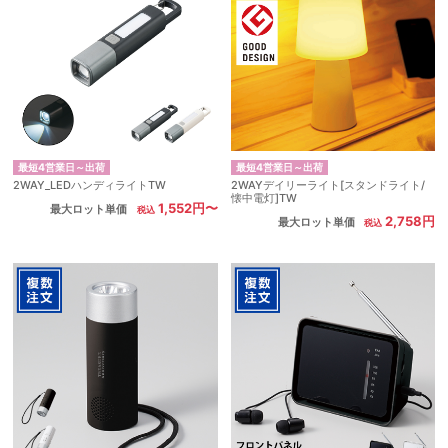
最短4営業日～出荷
最短4営業日～出荷
2WAY_LEDハンディライトTW
2WAYデイリーライト[スタンドライト/
懐中電灯]TW
1,552円〜
最大ロット単価
2,758円
最大ロット単価