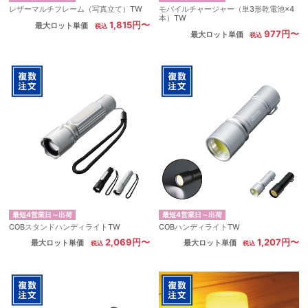
レザーマルチフレーム（写真立て）TW
モバイルチャージャー（単3形乾電池×4
本）TW
1,815円〜
最大ロット単価
977円〜
最大ロット単価
最短4営業日～出荷
最短4営業日～出荷
COBスタンドハンディライトTW
COBハンディライトTW
2,069円〜
1,207円〜
最大ロット単価
最大ロット単価