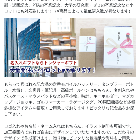
部・退団記念、PTAの卒業記念、大学の研究室・ゼミの卒業記念など小
ロットにも対応致します！（※商品によって最低購入数が異なります）
もらって喜ばれる記念品の定番モバイルバッテリー、タンブラー・ボト
ル（水筒）、文房具・筆記具・高級ボールペンはもちろん、名刺入れや
パスケース・マウスパッドなどの革小物、時計、キーホルダー、マグカ
ップ・ジョッキ、ゴルフマーカー・ラゲージタグ、PC周辺機器など多種
多様なアイテムを幅広くご用意しております！ピッタリな記念品をお探
し下さい。
ロゴ入れやお名前・ネーム入れはもちろん、イラスト刻印も可能です。
加工範囲内であれば自由にデザインしていただけますので、こだわりの
デザインで作成頂けます。贈り物にピッタリな包装紙や熨斗もご用意し