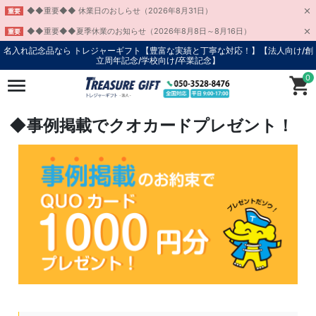
◆◆重要◆◆ 休業日のおしらせ（2026年8月31日）
重要
◆◆重要◆◆夏季休業のお知らせ（2026年8月8日～8月16日）
重要
名入れ記念品なら トレジャーギフト【豊富な実績と丁寧な対応！】
【法人向け/創
立周年記念/学校向け/卒業記念】
0
◆事例掲載でクオカードプレゼント！