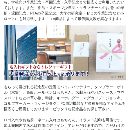
ら、学校向け卒業記念・卒園記念・入学記念まで幅広くご利用いただい
ております。また、部活・スポーツ少年団・クラブチームのお揃いの卒
部・退団記念、PTAの卒業記念、大学の研究室・ゼミの卒業記念など小
ロットにも対応致します！（※商品によって最低購入数が異なります）
もらって喜ばれる記念品の定番モバイルバッテリー、タンブラー・ボト
ル（水筒）、高級ボールペンはもちろん、名刺入れやパスケース・マウ
スパッドなどの革小物、時計、キーホルダー、マグカップ・ジョッキ、
ゴルフマーカー・ラゲージタグ、PC周辺機器など多種多様なアイテムを
幅広くご用意しております！ピッタリな記念品をお探し下さい。
ロゴ入れやお名前・ネーム入れはもちろん、イラスト刻印も可能です。
加工範囲内であれば自由にデザインしていただけますので、こだわりの