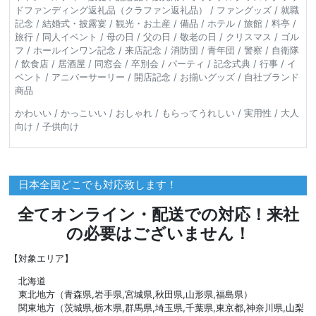
ドファンディング返礼品（クラファン返礼品） / ファングッズ / 就職
記念 / 結婚式・披露宴 / 観光・お土産 / 備品 / ホテル / 旅館 / 料亭 /
旅行 / 同人イベント / 母の日 / 父の日 / 敬老の日 / クリスマス / ゴル
フ / ホールインワン記念 / 来店記念 / 消防団 / 青年団 / 警察 / 自衛隊
/ 飲食店 / 居酒屋 / 同窓会 / 卒別会 / パーティ / 記念式典 / 行事 / イ
ベント / アニバーサーリー / 開店記念 / お揃いグッズ / 自社ブランド
商品
かわいい / かっこいい / おしゃれ / もらってうれしい / 実用性 / 大人
向け / 子供向け
日本全国どこでも対応致します！
全てオンライン・配送での対応！来社
の必要はございません！
【対象エリア】
北海道
東北地方（青森県,岩手県,宮城県,秋田県,山形県,福島県）
関東地方（茨城県,栃木県,群馬県,埼玉県,千葉県,東京都,神奈川県,山梨