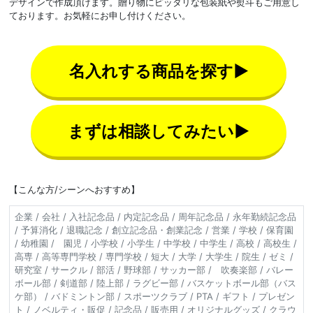
デザインで作成頂けます。贈り物にピッタリな包装紙や熨斗もご用意し
ております。お気軽にお申し付けください。
名入れする商品を探す▶
まずは相談してみたい▶
【こんな方/シーンへおすすめ】
企業 / 会社 / 入社記念品 / 内定記念品 / 周年記念品 / 永年勤続記念品
/ 予算消化 / 退職記念 / 創立記念品・創業記念 / 営業 / 学校 / 保育園
/ 幼稚園 / 園児 / 小学校 / 小学生 / 中学校 / 中学生 / 高校 / 高校生 /
高専 / 高等専門学校 / 専門学校 / 短大 / 大学 / 大学生 / 院生 / ゼミ /
研究室 / サークル / 部活 / 野球部 / サッカー部 / 吹奏楽部 / バレー
ボール部 / 剣道部 / 陸上部 / ラグビー部 / バスケットボール部（バス
ケ部） / バドミントン部 / スポーツクラブ / PTA / ギフト / プレゼン
ト / ノベルティ・販促 / 記念品 / 販売用 / オリジナルグッズ / クラウ