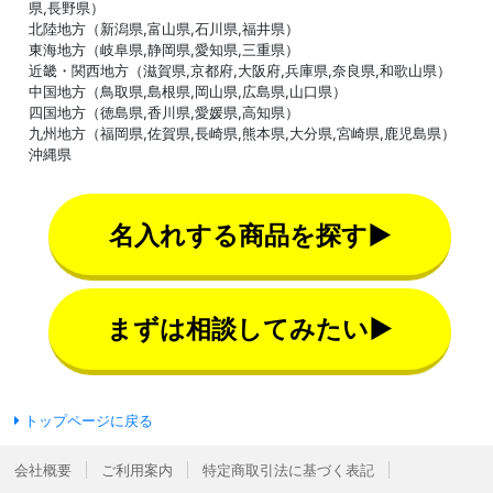
県,長野県）
北陸地方（新潟県,富山県,石川県,福井県）
東海地方（岐阜県,静岡県,愛知県,三重県）
近畿・関西地方（滋賀県,京都府,大阪府,兵庫県,奈良県,和歌山県）
中国地方（鳥取県,島根県,岡山県,広島県,山口県）
四国地方（徳島県,香川県,愛媛県,高知県）
九州地方（福岡県,佐賀県,長崎県,熊本県,大分県,宮崎県,鹿児島県）
沖縄県
名入れする商品を探す▶
まずは相談してみたい▶
トップページに戻る
会社概要
ご利用案内
特定商取引法に基づく表記