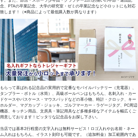
す。また、部活・スポーツ少年団・クラブチームのお揃いの卒部・退団記
念、PTAの卒業記念、大学の研究室・ゼミの卒業記念など小ロットにも対応
致します！（※商品によって最低購入数が異なります）
もらって喜ばれる記念品の実用的で定番なモバイルバッテリー（充電器）、
タンブラー・ボトル（水筒）、高級ボールペンはもちろん、名刺入れ・カー
ドケースやパスケース・マウスパッドなどの革小物、時計・クロック、キー
ホルダー、マグカップ・ジョッキ、ゴルフマーカー・ラゲージタグ、PC周辺
機器、キッチン用品、文房具・筆記用具など多種多様なアイテムを幅広くご
用意しております！ピッタリな記念品をお探し下さい。
当店では基本2行程度の文字入れは無料サービス！ロゴ入れやお名前・ネー
ム入れはもちろん、イラスト刻印も可能です。（追加料金）加工範囲内であ