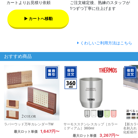
カートよりお見積り依頼
ご注文確定後、熟練のスタッフが
1つずつ丁寧に仕上げます
▶ カートへ移動
くわしいご利用方法はこちら
おすすめ商品
ラバーウッド万年カレンダーTW
サーモスステンレスカップ［カラー
【新カラ
ミディアム］360ml
名刺入れ
1,647円〜
最大ロット単価
化粧箱付
3,267円〜
最大ロット単価