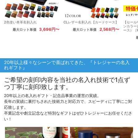
2色使い本革名刺入れ
CLレザー名刺入れ【カードケース】
【セール
ンカラー
3,696円〜
2,568円〜
最大ロット単価
最大ロット単価
ース）［
20年以上様々なシーンで喜ばれてきた、『トレジャーの名入
れギフト』
ご希望の刻印内容を当社の名入れ技術で1点ず
つ丁寧に刻印致します。
20年以上の名入れギフト・記念品事業の運営の実績。
長年の実績に裏打ちされた技術力と対応力で、スピーディに丁寧にご対
応致します。
卒業記念や創立記念など特別なギフトはぜひトレジャーにお任せくださ
い！