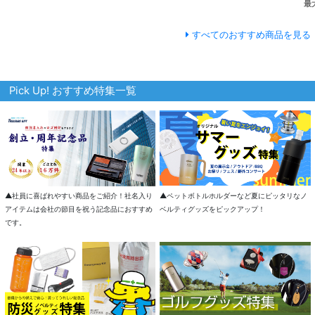
最
すべてのおすすめ商品を見る
Pick Up! おすすめ特集一覧
▲ペットボトルホルダーなど夏にピッタリなノ
▲社員に喜ばれやすい商品をご紹介！社名入り
ベルティグッズをピックアップ！
アイテムは会社の節目を祝う記念品におすすめ
です。