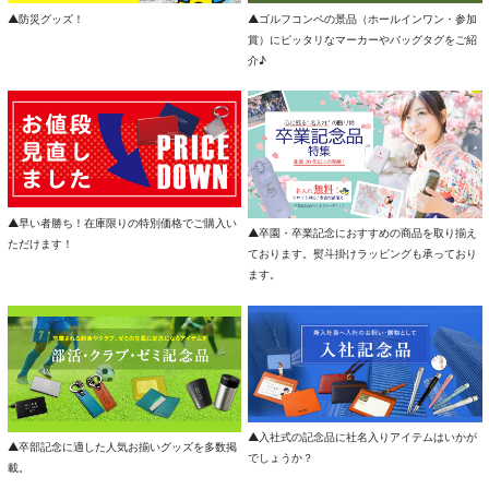
▲防災グッズ！
▲ゴルフコンペの景品（ホールインワン・参加
賞）にピッタリなマーカーやバッグタグをご紹
介♪
▲早い者勝ち！在庫限りの特別価格でご購入い
▲卒園・卒業記念におすすめの商品を取り揃え
ただけます！
ております。熨斗掛けラッピングも承っており
ます。
▲入社式の記念品に社名入りアイテムはいかが
▲卒部記念に適した人気お揃いグッズを多数掲
でしょうか？
載。