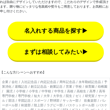
れば自由にデザインしていただけますので、こだわりのデザインで作成頂け
ます。贈り物にピッタリな包装紙や熨斗もご用意しております。お気軽にお
申し付けください。
名入れする商品を探す▶
まずは相談してみたい▶
【こんな方/シーンへおすすめ】
企業 / 会社 / 入社記念品 / 内定記念品 / 周年記念品 / 永年勤続記念品 / 予
算消化 / 退職記念 / 創立記念品・創業記念 / 営業 / 学校 / 保育園 / 幼稚園
/ 園児 / 小学校 / 小学生 / 中学校 / 中学生 / 高校 / 高校生 / 高専 / 高等
専門学校 / 専門学校 / 短大 / 大学 / 大学生 / 院生 / ゼミ / 研究室 / サーク
ル / 部活 / 卒団記念 / スポーツ / 野球部 / サッカー部 / 吹奏楽部 / バレ
ーボール部 / 剣道部 / 陸上部 / ラグビー部 / バスケットボール部（バスケ
部） / バドミントン部 / スポーツクラブ / PTA / ギフト / プレゼント / ノ