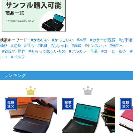
検索キーワード：
#かわいい
#かっこいい
#本革
#カラーが豊富
#お手頃
価格
#定番
#部活
#退職
#おしゃれ
#高級
#センスいい
#先生へ
#2024年新作
#もらって嬉しいもの
#フルカラー印刷
#コーヒー好き
#
エコ
#ゴルフ
ランキング
1
2