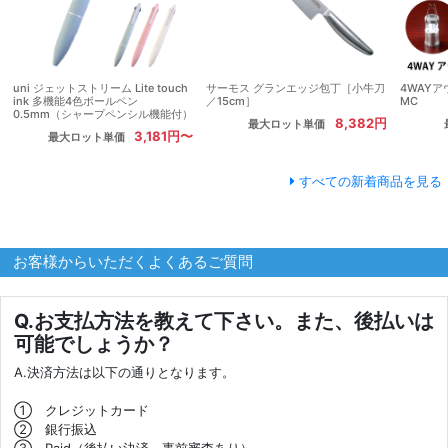
uni ジェットストリーム Lite touch
サーモス グランエッジ包丁［小牛刀
4WAY
ink 多機能4色ボールペン
／15cm］
MC
0.5mm（シャープペンシル機能付）
8,382円
最大ロット単価
3,181円〜
最大ロット単価
すべての新着商品を見る
お客様からいただくよくあるご質問
Q.お支払方法を教えて下さい。また、後払いは
可能でしょうか？
A.決済方法は以下の通りとなります。
① クレジットカード
② 銀行振込
③ Paid（後払い決済、事前審査あり）