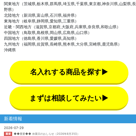
関東地方（茨城県,栃木県,群馬県,埼玉県,千葉県,東京都,神奈川県,山梨県,長
野県）
北陸地方（新潟県,富山県,石川県,福井県）
東海地方（岐阜県,静岡県,愛知県,三重県）
近畿・関西地方（滋賀県,京都府,大阪府,兵庫県,奈良県,和歌山県）
中国地方（鳥取県,島根県,岡山県,広島県,山口県）
四国地方（徳島県,香川県,愛媛県,高知県）
九州地方（福岡県,佐賀県,長崎県,熊本県,大分県,宮崎県,鹿児島県）
沖縄県
名入れする商品を探す▶
まずは相談してみたい▶
新着情報
2026-07-29
重要
◆◆重要◆◆ 休業日のおしらせ（2026年8月31日）