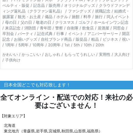
ベルティ・販促 / 記念品 / 販売用 / オリジナルグッズ / クラウドファンデ
ィング返礼品（クラファン返礼品） / ファングッズ / 就職記念 / 結婚式・
披露宴 / 観光・お土産 / 備品 / ホテル / 旅館 / 料亭 / 旅行 / 同人イベント
/ 母の日 / 父の日 / 敬老の日 / クリスマス / ゴルフ / ホールインワン記念
/ 来店記念 / 消防団 / 青年団 / 警察 / 自衛隊 / 飲食店 / 居酒屋 / 同窓会 /
卒別会 / パーティ / 記念式典 / 行事 / イベント / アニバーサーリー / 開店
記念 / お揃いグッズ / 自社ブランド商品 / 販促品 / 粗品 / ビジネス / 祝い
/ 1周年 / 5周年 / 10周年 / 20周年 / 1st / 5th / 10th / 20th
かわいい / かっこいい / おしゃれ / もらってうれしい / 実用性 / 大人向け
/ 子供向け
日本全国どこでも対応致します！
全てオンライン・配送での対応！来社の必
要はございません！
【対象エリア】
北海道
東北地方（青森県,岩手県,宮城県,秋田県,山形県,福島県）