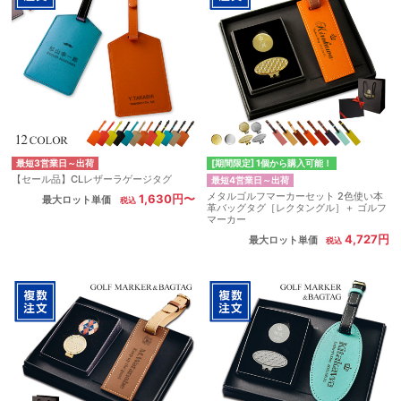
最短3営業日～出荷
[期間限定] 1個から購入可能！
【セール品】CLレザーラゲージタグ
最短4営業日～出荷
メタルゴルフマーカーセット 2色使い本
1,630円〜
最大ロット単価
革バッグタグ［レクタングル］＋ ゴルフ
マーカー
4,727円
最大ロット単価