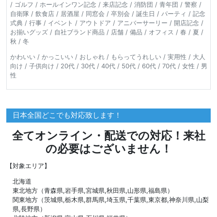
/ ゴルフ / ホールインワン記念 / 来店記念 / 消防団 / 青年団 / 警察 /
自衛隊 / 飲食店 / 居酒屋 / 同窓会 / 卒別会 / 誕生日 / パーティ / 記念
式典 / 行事 / イベント / アウトドア / アニバーサーリー / 開店記念 /
お揃いグッズ / 自社ブランド商品 / 店舗 / 備品 / オフィス / 春 / 夏 /
秋 / 冬
かわいい / かっこいい / おしゃれ / もらってうれしい / 実用性 / 大人
向け / 子供向け / 20代 / 30代 / 40代 / 50代 / 60代 / 70代 / 女性 / 男
性
日本全国どこでも対応致します！
全てオンライン・配送での対応！来社
の必要はございません！
【対象エリア】
北海道
東北地方（青森県,岩手県,宮城県,秋田県,山形県,福島県）
関東地方（茨城県,栃木県,群馬県,埼玉県,千葉県,東京都,神奈川県,山梨
県,長野県）