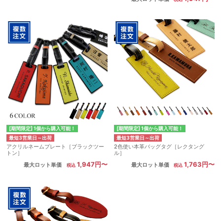
[期間限定] 1個から購入可能！
[期間限定] 1個から購入可能！
最短3営業日～出荷
最短3営業日～出荷
アクリルネームプレート［ブラックツー
2色使い本革バッグタグ［レクタング
トン］
ル］
1,947円〜
1,763円〜
最大ロット単価
最大ロット単価