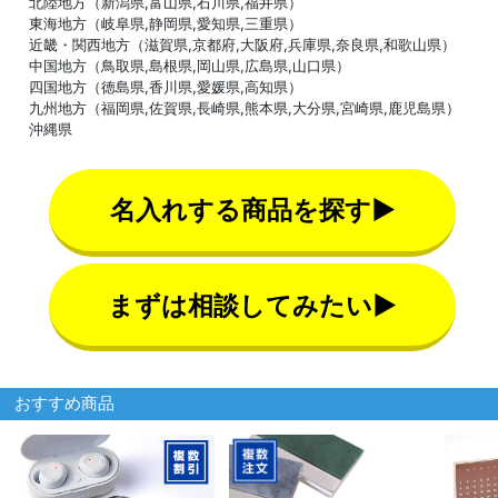
北陸地方（新潟県,富山県,石川県,福井県）
東海地方（岐阜県,静岡県,愛知県,三重県）
近畿・関西地方（滋賀県,京都府,大阪府,兵庫県,奈良県,和歌山県）
中国地方（鳥取県,島根県,岡山県,広島県,山口県）
四国地方（徳島県,香川県,愛媛県,高知県）
九州地方（福岡県,佐賀県,長崎県,熊本県,大分県,宮崎県,鹿児島県）
沖縄県
名入れする商品を探す▶
まずは相談してみたい▶
おすすめ商品