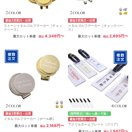
最短3営業日～出荷
最短3営業日～出荷
ストーンメタルゴルフマーカー［チェッ
メタルゴルフマーカー［チェックベー
クベース］
ス］
4,349円〜
2,895円〜
最大ロット単価
最大ロット単価
最短3営業日～出荷
[期間限定] 1個から購入可能！
メタルゴルフマーカー［ボール柄］
最短3営業日～出荷
アクリルネームプレート［クリア］
2,168円〜
最大ロット単価
1,947円〜
最大ロット単価