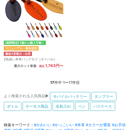
[期間限定] 1個から購入可能！
リニューアル・新色追加
最短3営業日～出荷
2色使い本革バッグタグ［オーバル］
1,763円〜
最大ロット単価
17
件中 1〜17件目
よく検索される人気商品▶
モバイルバッテリー
タンブラー
ボトル
サーモス商品
名刺入れ
ペン
パスケース
検索キーワード：
#かわいい
#かっこいい
#本革
#カラーが豊富
#お手頃