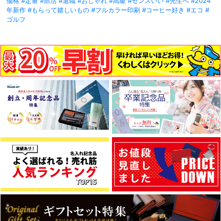
価格
#定番
#部活
#退職
#おしゃれ
#高級
#センスいい
#先生へ
#2024
年新作
#もらって嬉しいもの
#フルカラー印刷
#コーヒー好き
#エコ
#
ゴルフ