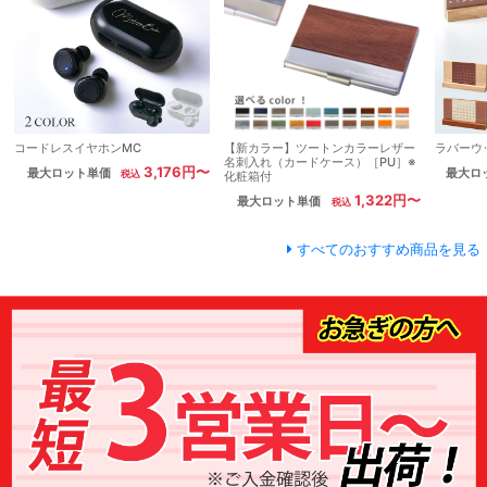
コードレスイヤホンMC
【新カラー】ツートンカラーレザー
ラバーウ
名刺入れ（カードケース）［PU］※
3,176円〜
最大ロット単価
最大ロ
化粧箱付
1,322円〜
最大ロット単価
すべてのおすすめ商品を見る