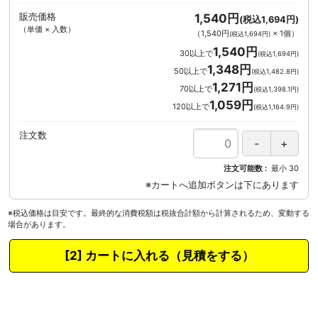
販売価格
1,540円
(税込1,694円)
（単価 × 入数）
（
1,540円
×
1
個
）
(税込1,694円)
1,540円
30以上で
(税込1,694円)
1,348円
50以上で
(税込1,482.8円)
1,271円
70以上で
(税込1,398.1円)
1,059円
120以上で
(税込1,164.9円)
注文数
注文可能数
最小
30
※税込価格は目安です。最終的な消費税額は税抜合計額から計算されるため、変動する
場合があります。
カートに入れる