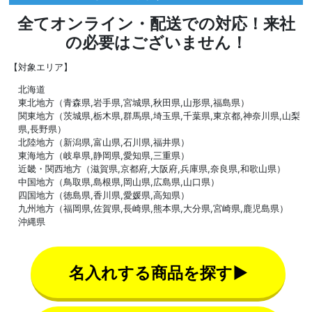
全てオンライン・配送での対応！来社
の必要はございません！
【対象エリア】
北海道
東北地方（青森県,岩手県,宮城県,秋田県,山形県,福島県）
関東地方（茨城県,栃木県,群馬県,埼玉県,千葉県,東京都,神奈川県,山梨
県,長野県）
北陸地方（新潟県,富山県,石川県,福井県）
東海地方（岐阜県,静岡県,愛知県,三重県）
近畿・関西地方（滋賀県,京都府,大阪府,兵庫県,奈良県,和歌山県）
中国地方（鳥取県,島根県,岡山県,広島県,山口県）
四国地方（徳島県,香川県,愛媛県,高知県）
九州地方（福岡県,佐賀県,長崎県,熊本県,大分県,宮崎県,鹿児島県）
沖縄県
名入れする商品を探す▶