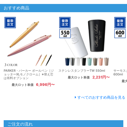
おすすめ商品
PARKER・パーカー ボールペン［ジ
ステンレスタンブラーTW 550ml
サーモス
ョッターXLモノクローム］※替え芯
600ml
2,231円〜
最大ロット単価
は有料オプション
最
6,996円〜
最大ロット単価
すべてのおすすめ商品を見る
ご注文の流れ