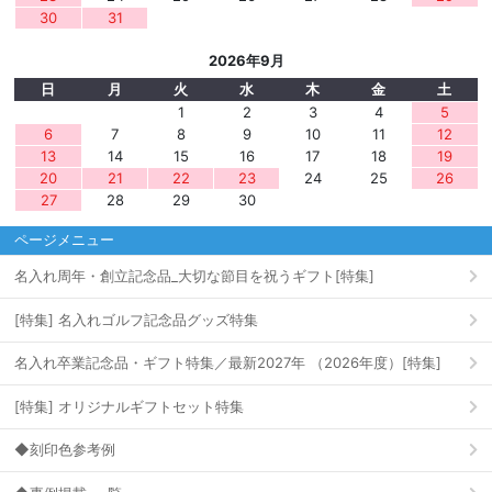
30
31
2026年9月
日
月
火
水
木
金
土
1
2
3
4
5
6
7
8
9
10
11
12
13
14
15
16
17
18
19
20
21
22
23
24
25
26
27
28
29
30
ページメニュー
名入れ周年・創立記念品_大切な節目を祝うギフト[特集]
[特集] 名入れゴルフ記念品グッズ特集
名入れ卒業記念品・ギフト特集／最新2027年 （2026年度）[特集]
[特集] オリジナルギフトセット特集
◆刻印色参考例