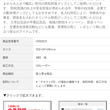
まから大人まで幅広い世代の防犯対策グッズとしてご使用いただけま
す。 防犯意識の向上や安全対策が求められる中、学校や自治体、企業で
の配布用グッズとしてもおすすめです。名入れ対応により、学校名や企
業名、団体名を入れたオリジナル防犯グッズとしてご活用いただけま
す。 入学記念品や卒業記念品、地域の防犯キャンペーン、防災イベン
ト、交通安全啓発活動などにも最適。実用性が高く、いざという時に役
立つ安心のアイテムです。
商品管理番号
H100521
サイズ
102×37×26ｍｍ
素材
ABS 他
加工方法
UVレーザー
商品種別
取り寄せ商品
刻印について
※「テキスト2行」の場合の価格です。刻印内容、加工方法
によって変動いたします。
▼クリックで拡大できます。