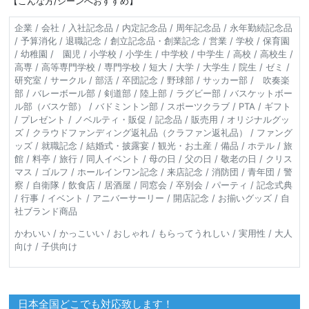
【こんな方/シーンへおすすめ】
企業 / 会社 / 入社記念品 / 内定記念品 / 周年記念品 / 永年勤続記念品
/ 予算消化 / 退職記念 / 創立記念品・創業記念 / 営業 / 学校 / 保育園
/ 幼稚園 / 園児 / 小学校 / 小学生 / 中学校 / 中学生 / 高校 / 高校生 /
高専 / 高等専門学校 / 専門学校 / 短大 / 大学 / 大学生 / 院生 / ゼミ /
研究室 / サークル / 部活 / 卒団記念 / 野球部 / サッカー部 / 吹奏楽
部 / バレーボール部 / 剣道部 / 陸上部 / ラグビー部 / バスケットボー
ル部（バスケ部） / バドミントン部 / スポーツクラブ / PTA / ギフト
/ プレゼント / ノベルティ・販促 / 記念品 / 販売用 / オリジナルグッ
ズ / クラウドファンディング返礼品（クラファン返礼品） / ファング
ッズ / 就職記念 / 結婚式・披露宴 / 観光・お土産 / 備品 / ホテル / 旅
館 / 料亭 / 旅行 / 同人イベント / 母の日 / 父の日 / 敬老の日 / クリス
マス / ゴルフ / ホールインワン記念 / 来店記念 / 消防団 / 青年団 / 警
察 / 自衛隊 / 飲食店 / 居酒屋 / 同窓会 / 卒別会 / パーティ / 記念式典
/ 行事 / イベント / アニバーサーリー / 開店記念 / お揃いグッズ / 自
社ブランド商品
かわいい / かっこいい / おしゃれ / もらってうれしい / 実用性 / 大人
向け / 子供向け
日本全国どこでも対応致します！