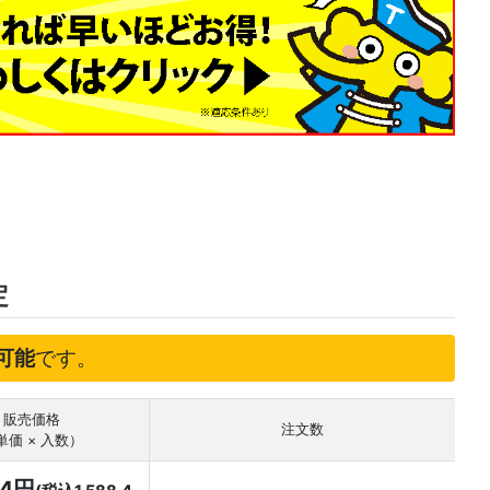
定
可能
です。
販売価格
注文数
単価 × 入数）
44円