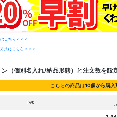
録はこちら＜＜＜
用方法はこちら＜＜＜
ョン（個別名入れ/納品形態）と注文数を設
こちらの商品は
10個から購入
内訳
（
1,4