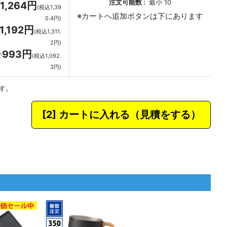
注文可能数
最小
10
1,264円
(税込1,39
0.4円)
1,192円
(税込1,311.
2円)
993円
で
(税込1,092.
3円)
す。
カートに入れる