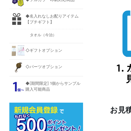
◆名入れなしお配りアイテム
【プチギフト】
タオル（今治）
◇ギフトオプション
◇パーツオプション
◆[期間限定] 1個からサンプル
購入可能商品
お見