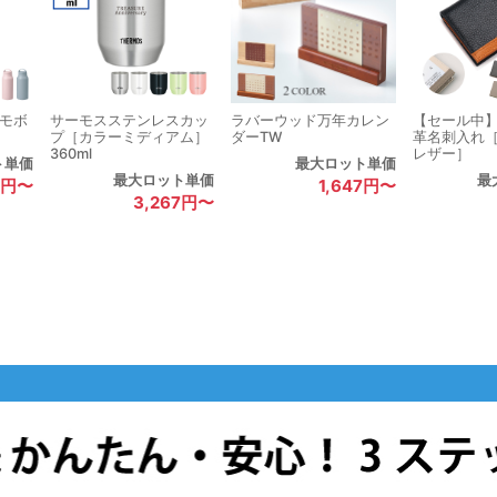
ーモボ
サーモスステンレスカッ
ラバーウッド万年カレン
【セール中
プ［カラーミディアム］
ダーTW
革名刺入れ
360ml
レザー］
ト単価
最大ロット単価
最大ロット単価
最
1円〜
1,647円〜
3,267円〜