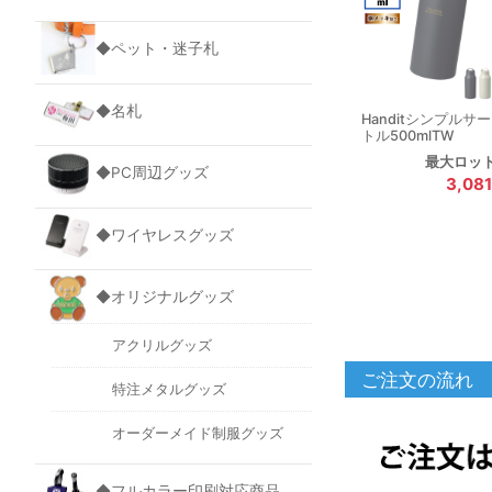
◆ペット・迷子札
◆名札
Handitシンプルサ
トル500mlTW
最大ロッ
◆PC周辺グッズ
3,08
◆ワイヤレスグッズ
◆オリジナルグッズ
アクリルグッズ
ご注文の流れ
特注メタルグッズ
オーダーメイド制服グッズ
◆フルカラー印刷対応商品