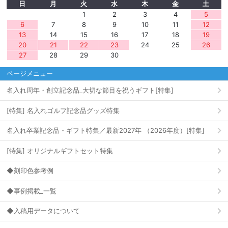
日
月
火
水
木
金
土
1
2
3
4
5
6
7
8
9
10
11
12
13
14
15
16
17
18
19
20
21
22
23
24
25
26
27
28
29
30
ページメニュー
名入れ周年・創立記念品_大切な節目を祝うギフト[特集]
[特集] 名入れゴルフ記念品グッズ特集
名入れ卒業記念品・ギフト特集／最新2027年 （2026年度）[特集]
[特集] オリジナルギフトセット特集
◆刻印色参考例
◆事例掲載_一覧
◆入稿用データについて