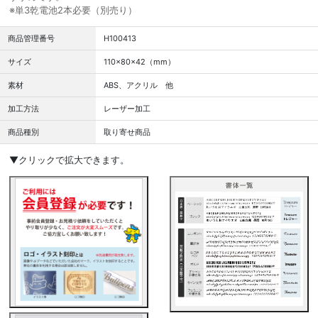
※単3乾電池2本必要（別売り）
商品管理番号
H100413
サイズ
110×80×42（mm）
素材
ABS、アクリル 他
加工方法
レーザー加工
商品種別
取り寄せ商品
▼クリックで拡大できます。