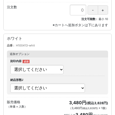
注文数
注文可能数
最小
10
ホワイト
品番
H100413-whit
追加オプション
刻印内容
納品形態J
販売価格
3,480円
(税込3,828円)
（単価 × 入数）
（
3,480円
×
1
個
）
(税込3,828円)
3,480円