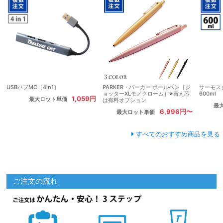
USBハブMC［4in1］
PARKER・パーカー ボールペン［ジ
サーモス
ョッターXLモノクローム］※替え芯
600ml
1,059円
最大ロット単価
は有料オプション
最
6,996円〜
最大ロット単価
すべてのおすすめ商品を見る
ご注文の流れ