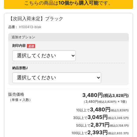
こちらの商品は
10個から購入可能
です。
【次回入荷未定】ブラック
品番
H100413-blak
追加オプション
刻印内容
納品形態J
販売価格
3,480円
(税込3,828円)
（単価 × 入数）
（
3,480円
×
1
個
）
(税込3,828円)
3,480円
10以上で
(税込3,828円)
3,045円
30以上で
(税込3,349.5円)
2,871円
50以上で
(税込3,158.1円)
2,393円
100以上で
(税込2,632.3円)