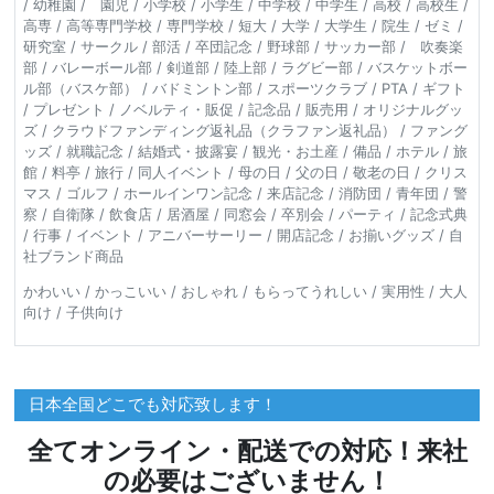
/ 幼稚園 / 園児 / 小学校 / 小学生 / 中学校 / 中学生 / 高校 / 高校生 /
高専 / 高等専門学校 / 専門学校 / 短大 / 大学 / 大学生 / 院生 / ゼミ /
研究室 / サークル / 部活 / 卒団記念 / 野球部 / サッカー部 / 吹奏楽
部 / バレーボール部 / 剣道部 / 陸上部 / ラグビー部 / バスケットボー
ル部（バスケ部） / バドミントン部 / スポーツクラブ / PTA / ギフト
/ プレゼント / ノベルティ・販促 / 記念品 / 販売用 / オリジナルグッ
ズ / クラウドファンディング返礼品（クラファン返礼品） / ファング
ッズ / 就職記念 / 結婚式・披露宴 / 観光・お土産 / 備品 / ホテル / 旅
館 / 料亭 / 旅行 / 同人イベント / 母の日 / 父の日 / 敬老の日 / クリス
マス / ゴルフ / ホールインワン記念 / 来店記念 / 消防団 / 青年団 / 警
察 / 自衛隊 / 飲食店 / 居酒屋 / 同窓会 / 卒別会 / パーティ / 記念式典
/ 行事 / イベント / アニバーサーリー / 開店記念 / お揃いグッズ / 自
社ブランド商品
かわいい / かっこいい / おしゃれ / もらってうれしい / 実用性 / 大人
向け / 子供向け
日本全国どこでも対応致します！
全てオンライン・配送での対応！来社
の必要はございません！