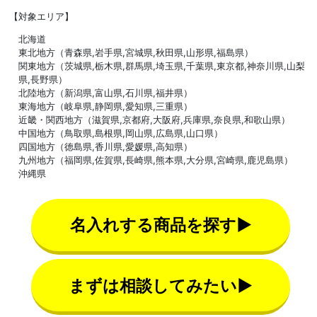
【対象エリア】
北海道
東北地方（青森県,岩手県,宮城県,秋田県,山形県,福島県）
関東地方（茨城県,栃木県,群馬県,埼玉県,千葉県,東京都,神奈川県,山梨
県,長野県）
北陸地方（新潟県,富山県,石川県,福井県）
東海地方（岐阜県,静岡県,愛知県,三重県）
近畿・関西地方（滋賀県,京都府,大阪府,兵庫県,奈良県,和歌山県）
中国地方（鳥取県,島根県,岡山県,広島県,山口県）
四国地方（徳島県,香川県,愛媛県,高知県）
九州地方（福岡県,佐賀県,長崎県,熊本県,大分県,宮崎県,鹿児島県）
沖縄県
名入れする商品を探す▶
まずは相談してみたい▶