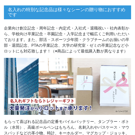
名入れの特別な記念品は様々なシーンの贈り物におすすめ
です
企業向け創立記念・周年記念・内定式・入社式・退職祝い・社内表彰か
ら、学校向け卒業記念・卒園記念・入学記念まで幅広くご利用いただい
ております。また、部活・スポーツ少年団・クラブチームのお揃いの卒
部・退団記念、PTAの卒業記念、大学の研究室・ゼミの卒業記念など小
ロットにも対応致します！（※商品によって最低購入数が異なります）
もらって喜ばれる記念品の定番モバイルバッテリー、タンブラー・ボト
ル（水筒）、高級ボールペンはもちろん、名刺入れやパスケース・マウ
スパッドなどの革小物、時計、キーホルダー、マグカップ・ジョッキ、