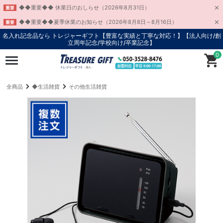
◆◆重要◆◆ 休業日のおしらせ（2026年8月31日）
重要
◆◆重要◆◆夏季休業のお知らせ（2026年8月8日～8月16日）
重要
名入れ記念品なら トレジャーギフト【豊富な実績と丁寧な対応！】
【法人向け/創
立周年記念/学校向け/卒業記念】
0
全商品
◆生活雑貨
その他生活雑貨