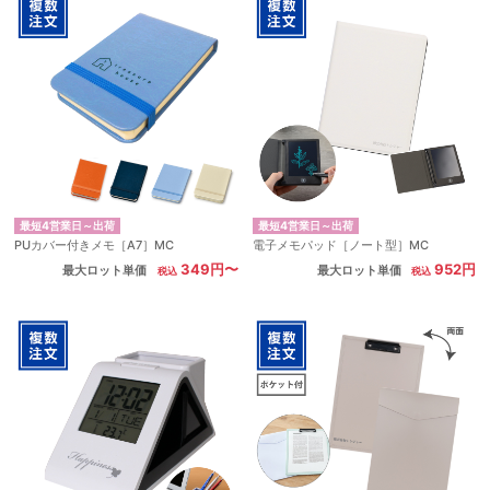
最短4営業日～出荷
最短4営業日～出荷
PUカバー付きメモ［A7］MC
電子メモパッド［ノート型］MC
349円〜
952円
最大ロット単価
最大ロット単価