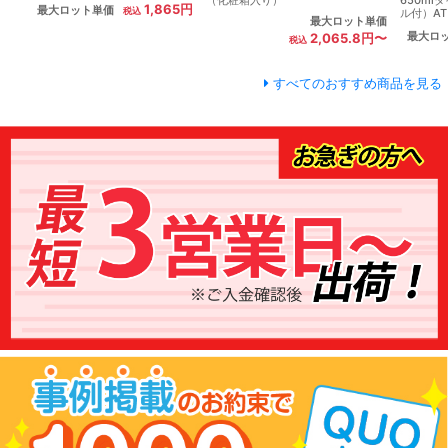
1,865円
最大ロット単価
ル付）AT
最大ロット単価
最大ロ
2,065.8円〜
すべてのおすすめ商品を見る