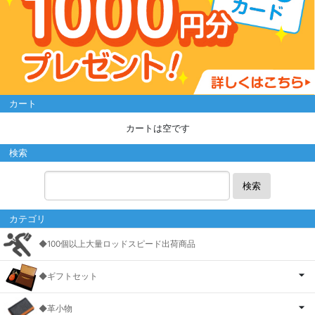
カート
カートは空です
検索
検索
カテゴリ
◆100個以上大量ロッドスピード出荷商品
◆ギフトセット
◆革小物