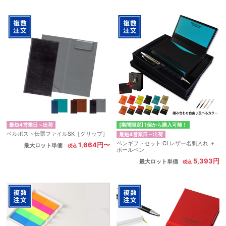
最短4営業日～出荷
[期間限定] 1個から購入可能！
ベルポスト伝票ファイルSK［クリップ］
最短4営業日～出荷
ペンギフトセット CLレザー名刺入れ ＋
1,664円〜
最大ロット単価
ボールペン
5,393円
最大ロット単価