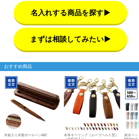
名入れする商品を探す▶
まずは相談してみたい▶
おすすめ商品
木箱入り木製ボールペンMC
本革キーリング［ループベルト型］
保冷ペッ
（化粧箱入り）
650ml