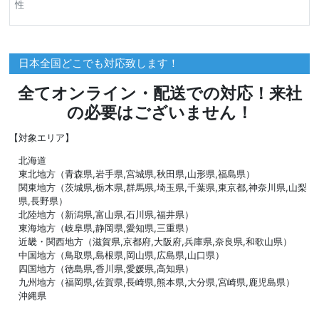
性
日本全国どこでも対応致します！
全てオンライン・配送での対応！来社
の必要はございません！
【対象エリア】
北海道
東北地方（青森県,岩手県,宮城県,秋田県,山形県,福島県）
関東地方（茨城県,栃木県,群馬県,埼玉県,千葉県,東京都,神奈川県,山梨
県,長野県）
北陸地方（新潟県,富山県,石川県,福井県）
東海地方（岐阜県,静岡県,愛知県,三重県）
近畿・関西地方（滋賀県,京都府,大阪府,兵庫県,奈良県,和歌山県）
中国地方（鳥取県,島根県,岡山県,広島県,山口県）
四国地方（徳島県,香川県,愛媛県,高知県）
九州地方（福岡県,佐賀県,長崎県,熊本県,大分県,宮崎県,鹿児島県）
沖縄県