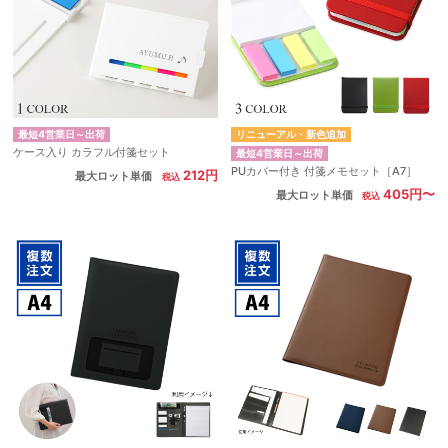
最短4営業日～出荷
リニューアル・新色追加
ケース入り カラフル付箋セット
最短4営業日～出荷
PUカバー付き 付箋メモセット［A7］
212円
最大ロット単価
405円〜
最大ロット単価