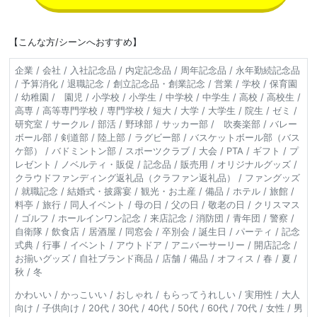
【こんな方/シーンへおすすめ】
企業 / 会社 / 入社記念品 / 内定記念品 / 周年記念品 / 永年勤続記念品
/ 予算消化 / 退職記念 / 創立記念品・創業記念 / 営業 / 学校 / 保育園
/ 幼稚園 / 園児 / 小学校 / 小学生 / 中学校 / 中学生 / 高校 / 高校生 /
高専 / 高等専門学校 / 専門学校 / 短大 / 大学 / 大学生 / 院生 / ゼミ /
研究室 / サークル / 部活 / 野球部 / サッカー部 / 吹奏楽部 / バレー
ボール部 / 剣道部 / 陸上部 / ラグビー部 / バスケットボール部（バス
ケ部） / バドミントン部 / スポーツクラブ / 大会 / PTA / ギフト / プ
レゼント / ノベルティ・販促 / 記念品 / 販売用 / オリジナルグッズ /
クラウドファンディング返礼品（クラファン返礼品） / ファングッズ
/ 就職記念 / 結婚式・披露宴 / 観光・お土産 / 備品 / ホテル / 旅館 /
料亭 / 旅行 / 同人イベント / 母の日 / 父の日 / 敬老の日 / クリスマス
/ ゴルフ / ホールインワン記念 / 来店記念 / 消防団 / 青年団 / 警察 /
自衛隊 / 飲食店 / 居酒屋 / 同窓会 / 卒別会 / 誕生日 / パーティ / 記念
式典 / 行事 / イベント / アウトドア / アニバーサーリー / 開店記念 /
お揃いグッズ / 自社ブランド商品 / 店舗 / 備品 / オフィス / 春 / 夏 /
秋 / 冬
かわいい / かっこいい / おしゃれ / もらってうれしい / 実用性 / 大人
向け / 子供向け / 20代 / 30代 / 40代 / 50代 / 60代 / 70代 / 女性 / 男