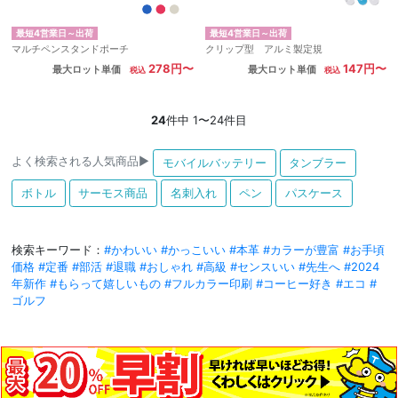
最短4営業日～出荷
最短4営業日～出荷
マルチペンスタンドポーチ
クリップ型 アルミ製定規
278円〜
147円〜
最大ロット単価
最大ロット単価
24
件中 1〜24件目
よく検索される人気商品▶
モバイルバッテリー
タンブラー
ボトル
サーモス商品
名刺入れ
ペン
パスケース
検索キーワード：
#かわいい
#かっこいい
#本革
#カラーが豊富
#お手頃
価格
#定番
#部活
#退職
#おしゃれ
#高級
#センスいい
#先生へ
#2024
年新作
#もらって嬉しいもの
#フルカラー印刷
#コーヒー好き
#エコ
#
ゴルフ