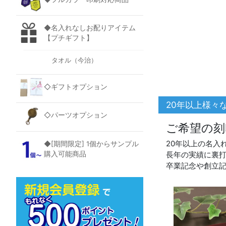
◆名入れなしお配りアイテム
【プチギフト】
タオル（今治）
◇ギフトオプション
20年以上様々
◇パーツオプション
ご希望の刻
20年以上の名入
◆[期間限定] 1個からサンプル
購入可能商品
長年の実績に裏
卒業記念や創立