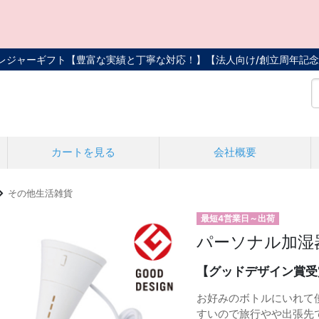
トレジャーギフト【豊富な実績と丁寧な対応！】
【法人向け/創立周年記念
カートを見る
会社概要
その他生活雑貨
最短4営業日～出荷
パーソナル加湿
【グッドデザイン賞受
お好みのボトルにいれて
すいので旅行やや出張先