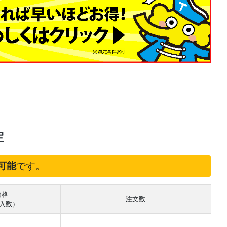
定
可能
です。
価格
注文数
 入数）