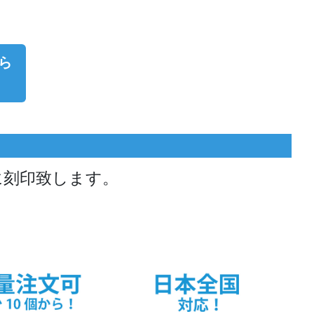
ら
に刻印致します。
。