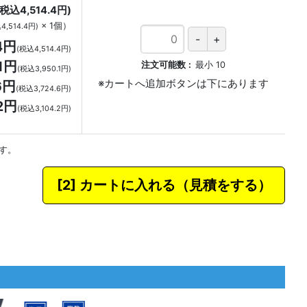
(税込4,514.4円)
×
1
個
）
4,514.4円)
4円
(税込4,514.4円)
1円
注文可能数
最小
10
(税込3,950.1円)
6円
(税込3,724.6円)
22円
(税込3,104.2円)
す。
カートに入れる