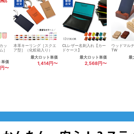
カッ
本革キーリング［スクエ
CLレザー名刺入れ【カー
ウッドマル
ム］
ア型］（化粧箱入り）
ドケース】
TW
最大ロット単価
最大ロット単価
最
ト単価
1,414円〜
2,568円〜
7円〜