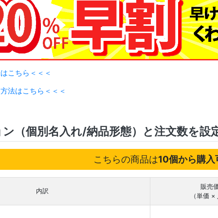
録はこちら＜＜＜
用方法はこちら＜＜＜
ョン（個別名入れ/納品形態）と注文数を設
こちらの商品は
10個から購入
販売
内訳
（単価 ×