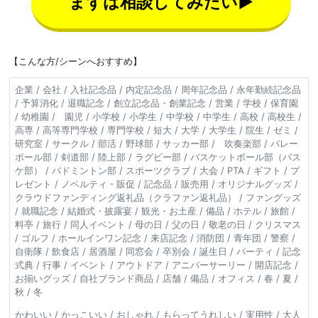
まずは相談してみたい▶
【こんな方/シーンへおすすめ】
企業 / 会社 / 入社記念品 / 内定記念品 / 周年記念品 / 永年勤続記念品
/ 予算消化 / 退職記念 / 創立記念品・創業記念 / 営業 / 学校 / 保育園
/ 幼稚園 / 園児 / 小学校 / 小学生 / 中学校 / 中学生 / 高校 / 高校生 /
高専 / 高等専門学校 / 専門学校 / 短大 / 大学 / 大学生 / 院生 / ゼミ /
研究室 / サークル / 部活 / 野球部 / サッカー部 / 吹奏楽部 / バレー
ボール部 / 剣道部 / 陸上部 / ラグビー部 / バスケットボール部（バス
ケ部） / バドミントン部 / スポーツクラブ / 大会 / PTA / ギフト / プ
レゼント / ノベルティ・販促 / 記念品 / 販売用 / オリジナルグッズ /
クラウドファンディング返礼品（クラファン返礼品） / ファングッズ
/ 就職記念 / 結婚式・披露宴 / 観光・お土産 / 備品 / ホテル / 旅館 /
料亭 / 旅行 / 同人イベント / 母の日 / 父の日 / 敬老の日 / クリスマス
/ ゴルフ / ホールインワン記念 / 来店記念 / 消防団 / 青年団 / 警察 /
自衛隊 / 飲食店 / 居酒屋 / 同窓会 / 卒別会 / 誕生日 / パーティ / 記念
式典 / 行事 / イベント / アウトドア / アニバーサーリー / 開店記念 /
お揃いグッズ / 自社ブランド商品 / 店舗 / 備品 / オフィス / 春 / 夏 /
秋 / 冬
かわいい / かっこいい / おしゃれ / もらってうれしい / 実用性 / 大人