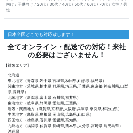
向け / 子供向け / 20代 / 30代 / 40代 / 50代 / 60代 / 70代 / 女性 / 男
性
日本全国どこでも対応致します！
全てオンライン・配送での対応！来社
の必要はございません！
【対象エリア】
北海道
東北地方（青森県,岩手県,宮城県,秋田県,山形県,福島県）
関東地方（茨城県,栃木県,群馬県,埼玉県,千葉県,東京都,神奈川県,山梨
県,長野県）
北陸地方（新潟県,富山県,石川県,福井県）
東海地方（岐阜県,静岡県,愛知県,三重県）
近畿・関西地方（滋賀県,京都府,大阪府,兵庫県,奈良県,和歌山県）
中国地方（鳥取県,島根県,岡山県,広島県,山口県）
四国地方（徳島県,香川県,愛媛県,高知県）
九州地方（福岡県,佐賀県,長崎県,熊本県,大分県,宮崎県,鹿児島県）
沖縄県