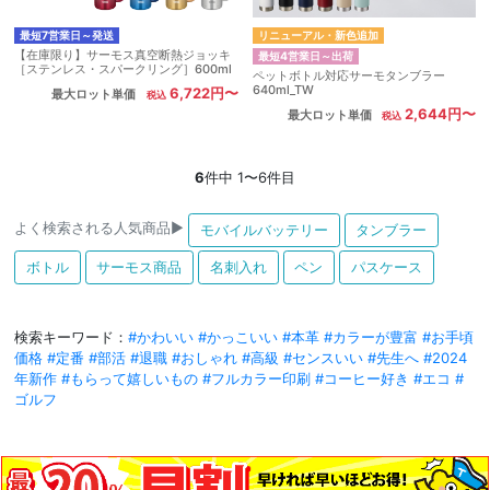
最短7営業日～発送
リニューアル・新色追加
【在庫限り】サーモス真空断熱ジョッキ
最短4営業日～出荷
［ステンレス・スパークリング］600ml
ペットボトル対応サーモタンブラー
640ml_TW
6,722円〜
最大ロット単価
2,644円〜
最大ロット単価
6
件中 1〜6件目
よく検索される人気商品▶
モバイルバッテリー
タンブラー
ボトル
サーモス商品
名刺入れ
ペン
パスケース
検索キーワード：
#かわいい
#かっこいい
#本革
#カラーが豊富
#お手頃
価格
#定番
#部活
#退職
#おしゃれ
#高級
#センスいい
#先生へ
#2024
年新作
#もらって嬉しいもの
#フルカラー印刷
#コーヒー好き
#エコ
#
ゴルフ