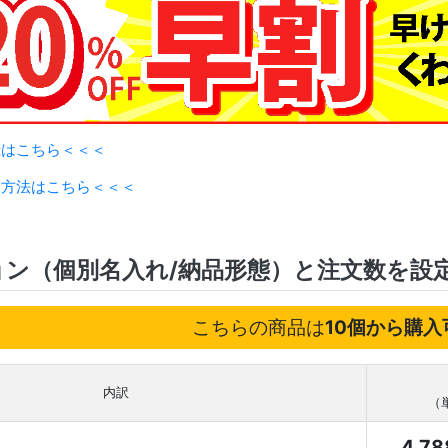
録はこちら＜＜＜
用方法はこちら＜＜＜
ョン（個別名入れ/納品形態）と注文数を設
こちらの商品は
10個から購入
内訳
（
4,7