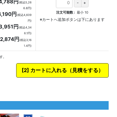
4,788円
(税込5,26
6.8円)
注文可能数
最小
10
4,190円
(税込4,609
円)
3,951円
(税込4,34
6.1円)
2,874円
(税込3,16
1.4円)
す。
カートに入れる