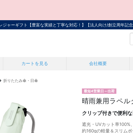
トレジャーギフト【豊富な実績と丁寧な対応！】
【法人向け/創立周年記念
カートを見る
会社概要
折りたたみ傘・日傘
最短4営業日～出荷
晴雨兼用ラペル
クリップ付きで便利な
遮光・UVカット率100
約160gの軽量＆スリ