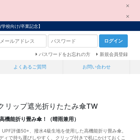
/学校向け/卒業記念】
ログイン
パスワードをお忘れの方
新規会員登録
よくあるご質問
お問い合わせ
クリップ遮光折りたたみ傘TW
高機能折り畳み傘！（晴雨兼用）
%、UPF評価50+、撥水4級生地を使用した高機能折り畳み傘。
ムボディで持ち運びしやすく、クリップ付きで机にかけておくこ