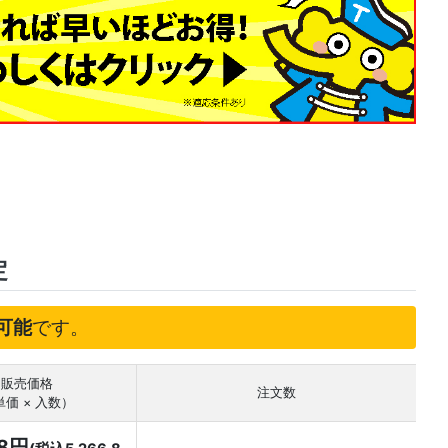
定
可能
です。
販売価格
注文数
単価 × 入数）
88円