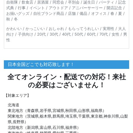
自衛隊 / 飲食店 / 居酒屋 / 同窓会 / 卒別会 / 誕生日 / パーティ / 記念
式典 / 行事 / イベント / アウトドア / アニバーサーリー / 開店記念 /
お揃いグッズ / 自社ブランド商品 / 店舗 / 備品 / オフィス / 春 / 夏 /
秋 / 冬
かわいい / かっこいい / おしゃれ / もらってうれしい / 実用性 / 大人
向け / 子供向け / 20代 / 30代 / 40代 / 50代 / 60代 / 70代 / 女性 / 男
性
日本全国どこでも対応致します！
全てオンライン・配送での対応！来社
の必要はございません！
【対象エリア】
北海道
東北地方（青森県,岩手県,宮城県,秋田県,山形県,福島県）
関東地方（茨城県,栃木県,群馬県,埼玉県,千葉県,東京都,神奈川県,山梨
県,長野県）
北陸地方（新潟県,富山県,石川県,福井県）