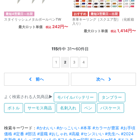
最短4営業日～出荷
最短3営業日～出荷
スタイリッシュメタルボールペンTW
本革キーリング［スクエア型］（化粧箱
入り）
242円〜
最大ロット単価
1,414円〜
最大ロット単価
115
件中 31〜60件目
1
2
3
4
よく検索される人気商品▶
モバイルバッテリー
タンブラー
ボトル
サーモス商品
名刺入れ
ペン
パスケース
検索キーワード：
#かわいい
#かっこいい
#本革
#カラーが豊富
#お手頃
価格
#定番
#部活
#退職
#おしゃれ
#高級
#センスいい
#先生へ
#2024
年新作
#もらって嬉しいもの
#フルカラー印刷
#コーヒー好き
#エコ
#