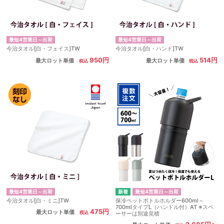
最短4営業日～出荷
最短4営業日～出荷
今治タオル[白・フェイス]TW
今治タオル[白・ハンド]TW
950円
514円
最大ロット単価
最大ロット単価
最短4営業日～出荷
最短4営業日～出荷
今治タオル[白・ミニ]TW
保冷ペットボトルホルダー600ml～
700mlタイプL（ハンドル付）AT ※スペ
475円
最大ロット単価
ーサーは別途見積