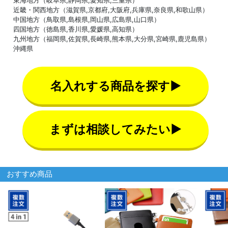
東海地方（岐阜県,静岡県,愛知県,三重県）
近畿・関西地方（滋賀県,京都府,大阪府,兵庫県,奈良県,和歌山県）
中国地方（鳥取県,島根県,岡山県,広島県,山口県）
四国地方（徳島県,香川県,愛媛県,高知県）
九州地方（福岡県,佐賀県,長崎県,熊本県,大分県,宮崎県,鹿児島県）
沖縄県
名入れする商品を探す▶
まずは相談してみたい▶
おすすめ商品