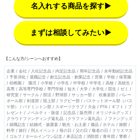
名入れする商品を探す▶
まずは相談してみたい▶
【こんな方/シーンへおすすめ】
企業 / 会社 / 入社記念品 / 内定記念品 / 周年記念品 / 永年勤続記念品
/ 予算消化 / 退職記念 / 創立記念品・創業記念 / 営業 / 学校 / 保育園
/ 幼稚園 / 園児 / 小学校 / 小学生 / 中学校 / 中学生 / 高校 / 高校生 /
高専 / 高等専門学校 / 専門学校 / 短大 / 大学 / 大学生 / 院生 / ゼミ /
研究室 / サークル / 部活 / 野球部 / サッカー部 / 吹奏楽部 / バレー
ボール部 / 剣道部 / 陸上部 / ラグビー部 / バスケットボール部（バス
ケ部） / バドミントン部 / スポーツクラブ / 大会 / PTA / ギフト / プ
レゼント / ノベルティ・販促 / 記念品 / 販売用 / オリジナルグッズ /
クラウドファンディング返礼品（クラファン返礼品） / ファングッズ
/ 就職記念 / 結婚式・披露宴 / 観光・お土産 / 備品 / ホテル / 旅館 /
料亭 / 旅行 / 同人イベント / 母の日 / 父の日 / 敬老の日 / クリスマス
/ ゴルフ / ホールインワン記念 / 来店記念 / 消防団 / 青年団 / 警察 /