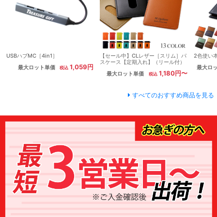
USBハブMC［4in1］
【セール中】CLレザー［スリム］パ
2色使い
スケース【定期入れ】（リール付）
1,059円
最大ロット単価
最大ロ
1,180円〜
最大ロット単価
すべてのおすすめ商品を見る