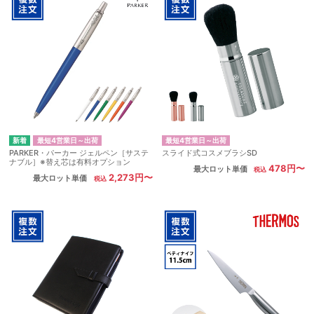
最短4営業日～出荷
最短4営業日～出荷
PARKER・パーカー ジェルペン［サステ
スライド式コスメブラシSD
ナブル］※替え芯は有料オプション
478円〜
最大ロット単価
2,273円〜
最大ロット単価