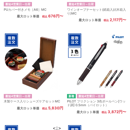
最短4営業日～出荷
最短4営業日～出荷
PUカバー付きメモ［A6］MC
ワインオープナーセット(紙箱入)/(木箱入
り)MC
676円〜
最大ロット単価
2,117円〜
最大ロット単価
最短4営業日～出荷
最短4営業日～出荷
木製ケース入りシューズケアセットMC
PILOT フリクション 3色ボールペン[ウッ
ド調] 0.5mm（パイロット）
5,830円
最大ロット単価
3,872円〜
最大ロット単価