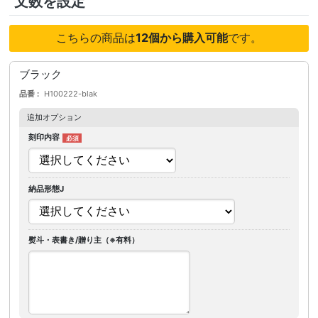
文数を設定
こちらの商品は
12個から購入可能
です。
ブラック
品番
H100222-blak
追加オプション
刻印内容
納品形態J
熨斗・表書き/贈り主（※有料）