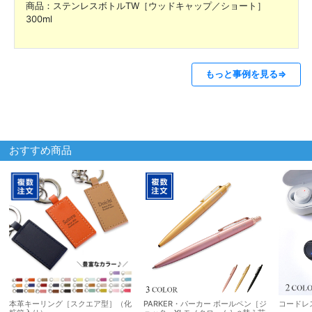
商品：ステンレスボトルTW［ウッドキャップ／ショート］
300ml
もっと事例を見る⇒
おすすめ商品
本革キーリング［スクエア型］（化
PARKER・パーカー ボールペン［ジ
コードレ