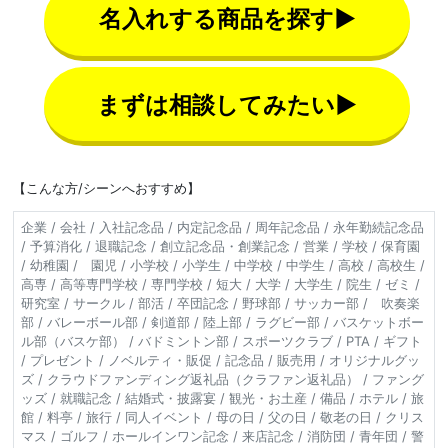
名入れする商品を探す▶
まずは相談してみたい▶
【こんな方/シーンへおすすめ】
企業 / 会社 / 入社記念品 / 内定記念品 / 周年記念品 / 永年勤続記念品
/ 予算消化 / 退職記念 / 創立記念品・創業記念 / 営業 / 学校 / 保育園
/ 幼稚園 / 園児 / 小学校 / 小学生 / 中学校 / 中学生 / 高校 / 高校生 /
高専 / 高等専門学校 / 専門学校 / 短大 / 大学 / 大学生 / 院生 / ゼミ /
研究室 / サークル / 部活 / 卒団記念 / 野球部 / サッカー部 / 吹奏楽
部 / バレーボール部 / 剣道部 / 陸上部 / ラグビー部 / バスケットボー
ル部（バスケ部） / バドミントン部 / スポーツクラブ / PTA / ギフト
/ プレゼント / ノベルティ・販促 / 記念品 / 販売用 / オリジナルグッ
ズ / クラウドファンディング返礼品（クラファン返礼品） / ファング
ッズ / 就職記念 / 結婚式・披露宴 / 観光・お土産 / 備品 / ホテル / 旅
館 / 料亭 / 旅行 / 同人イベント / 母の日 / 父の日 / 敬老の日 / クリス
マス / ゴルフ / ホールインワン記念 / 来店記念 / 消防団 / 青年団 / 警