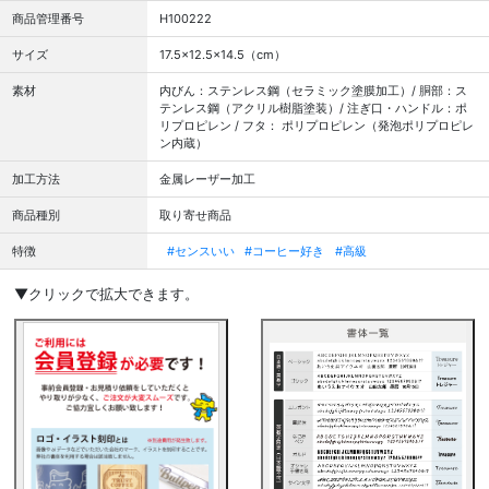
商品管理番号
H100222
サイズ
17.5×12.5×14.5（cm）
素材
内びん：ステンレス鋼（セラミック塗膜加工）/ 胴部：ス
テンレス鋼（アクリル樹脂塗装）/ 注ぎ口・ハンドル：ポ
リプロピレン / フタ： ポリプロピレン（発泡ポリプロピレ
ン内蔵）
加工方法
金属レーザー加工
商品種別
取り寄せ商品
特徴
#センスいい
#コーヒー好き
#高級
▼クリックで拡大できます。