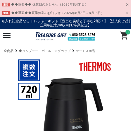
◆◆重要◆◆ 休業日のおしらせ（2026年8月31日）
重要
◆◆重要◆◆夏季休業のお知らせ（2026年8月8日～8月16日）
重要
名入れ記念品なら トレジャーギフト【豊富な実績と丁寧な対応！】
【法人向け/創
立周年記念/学校向け/卒業記念】
0
全商品
◆タンブラー・ボトル・マグカップ
サーモス商品