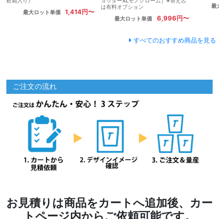
粧箱入り）
ョッターXLモノクローム］※替え芯
最
は有料オプション
1,414円〜
最大ロット単価
6,996円〜
最大ロット単価
すべてのおすすめ商品を見る
ご注文の流れ
お見積りは商品をカートへ追加後、カー
トページ内からご依頼可能です。