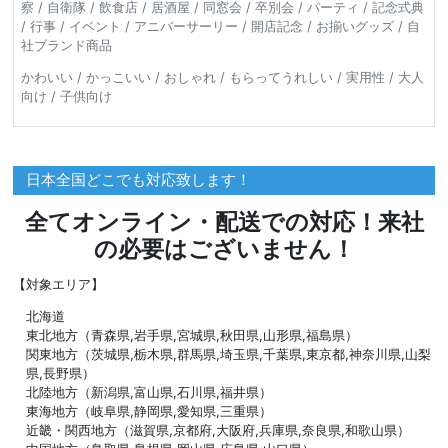
察 / 自衛隊 / 飲食店 / 居酒屋 / 同窓会 / 卒別会 / パーティ / 記念式典
/ 行事 / イベント / アニバーサーリー / 開店記念 / お揃いグッズ / 自
社ブランド商品
かわいい / かっこいい / おしゃれ / もらってうれしい / 実用性 / 大人
向け / 子供向け
日本全国どこでも対応致します！
全てオンライン・配送での対応！来社
の必要はございません！
【対象エリア】
北海道
東北地方（青森県,岩手県,宮城県,秋田県,山形県,福島県）
関東地方（茨城県,栃木県,群馬県,埼玉県,千葉県,東京都,神奈川県,山梨
県,長野県）
北陸地方（新潟県,富山県,石川県,福井県）
東海地方（岐阜県,静岡県,愛知県,三重県）
近畿・関西地方（滋賀県,京都府,大阪府,兵庫県,奈良県,和歌山県）