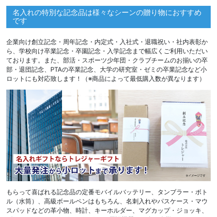
名入れの特別な記念品は様々なシーンの贈り物におすすめ
です
企業向け創立記念・周年記念・内定式・入社式・退職祝い・社内表彰か
ら、学校向け卒業記念・卒園記念・入学記念まで幅広くご利用いただい
ております。また、部活・スポーツ少年団・クラブチームのお揃いの卒
部・退団記念、PTAの卒業記念、大学の研究室・ゼミの卒業記念など小
ロットにも対応致します！（※商品によって最低購入数が異なります）
もらって喜ばれる記念品の定番モバイルバッテリー、タンブラー・ボト
ル（水筒）、高級ボールペンはもちろん、名刺入れやパスケース・マウ
スパッドなどの革小物、時計、キーホルダー、マグカップ・ジョッキ、