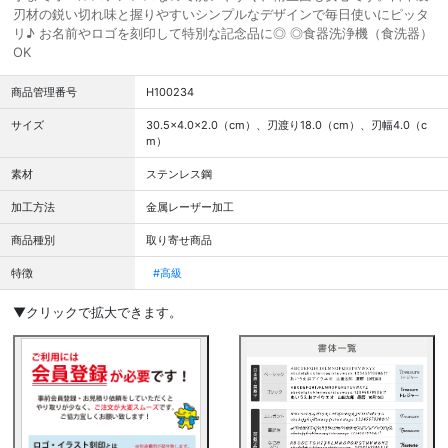
刃材の鋭い切れ味と握りやすいシンプルなデザインで毎日使いにピッタ
リ♪ お名前やロゴを刻印して特別な記念品に◎ ◎食器洗浄機（食洗器）
OK
商品管理番号
H100234
サイズ
30.5×4.0×2.0（cm）、刃渡り18.0（cm）、刃幅4.0（c
m）
素材
ステンレス鋼
加工方法
金属レーザー加工
商品種別
取り寄せ商品
特徴
#高級
▼クリックで拡大できます。