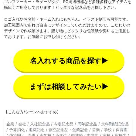
ゴルフマーカー・ラゲージタグ、PC周辺機器など多種多様なアイテムを
幅広くご用意しております！ピッタリな記念品をお探し下さい。
ロゴ入れやお名前・ネーム入れはもちろん、イラスト刻印も可能です。
加工範囲内であれば自由にデザインしていただけますので、こだわりの
デザインで作成頂けます。贈り物にピッタリな包装紙や熨斗もご用意し
ております。お気軽にお申し付けください。
名入れする商品を探す▶
まずは相談してみたい▶
【こんな方/シーンへおすすめ】
企業 / 会社 / 入社記念品 / 内定記念品 / 周年記念品 / 永年勤続記念品
/ 予算消化 / 退職記念 / 創立記念品・創業記念 / 営業 / 学校 / 保育園
/ 幼稚園 / 園児 / 小学校 / 小学生 / 中学校 / 中学生 / 高校 / 高校生 /