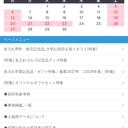
日
月
火
水
木
金
土
1
2
3
4
5
6
7
8
9
10
11
12
13
14
15
16
17
18
19
20
21
22
23
24
25
26
27
28
29
30
ページメニュー
名入れ周年・創立記念品_大切な節目を祝うギフト[特集]
[特集] 名入れゴルフ記念品グッズ特集
名入れ卒業記念品・ギフト特集／最新2027年 （2026年度）[特集]
[特集] オリジナルギフトセット特集
◆刻印色参考例
◆事例掲載_一覧
◆入稿用データについて
◆卒業記念品の英語表記対応表