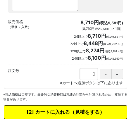
販売価格
8,710円
(税込9,581円)
（単価 × 入数）
（
8,710円
×
1
個
）
(税込9,581円)
8,710円
24以上で
(税込9,581円)
8,448円
72以上で
(税込9,292.8円)
8,274円
120以上で
(税込9,101.4円)
8,100円
240以上で
(税込8,910円)
注文数
※税込価格は目安です。最終的な消費税額は税抜合計額から計算されるため、変動する
場合があります。
カートに入れる