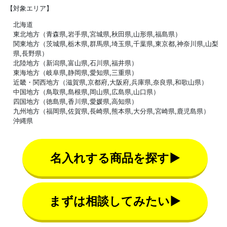
【対象エリア】
北海道
東北地方（青森県,岩手県,宮城県,秋田県,山形県,福島県）
関東地方（茨城県,栃木県,群馬県,埼玉県,千葉県,東京都,神奈川県,山梨
県,長野県）
北陸地方（新潟県,富山県,石川県,福井県）
東海地方（岐阜県,静岡県,愛知県,三重県）
近畿・関西地方（滋賀県,京都府,大阪府,兵庫県,奈良県,和歌山県）
中国地方（鳥取県,島根県,岡山県,広島県,山口県）
四国地方（徳島県,香川県,愛媛県,高知県）
九州地方（福岡県,佐賀県,長崎県,熊本県,大分県,宮崎県,鹿児島県）
沖縄県
名入れする商品を探す▶
まずは相談してみたい▶