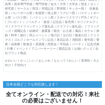
高専 / 高等専門学校 / 専門学校 / 短大 / 大学 / 大学生 / 院生 / ゼミ /
研究室 / サークル / 部活 / 卒団記念 / 野球部 / サッカー部 / 吹奏楽
部 / バレーボール部 / 剣道部 / 陸上部 / ラグビー部 / バスケットボー
ル部（バスケ部） / バドミントン部 / スポーツクラブ / PTA / ギフト
/ プレゼント / ノベルティ・販促 / 記念品 / 販売用 / オリジナルグッ
ズ / クラウドファンディング返礼品（クラファン返礼品） / ファング
ッズ / 就職記念 / 結婚式・披露宴 / 観光・お土産 / 備品 / ホテル / 旅
館 / 料亭 / 旅行 / 同人イベント / 母の日 / 父の日 / 敬老の日 / クリス
マス / ゴルフ / ホールインワン記念 / 来店記念 / 消防団 / 青年団 / 警
察 / 自衛隊 / 飲食店 / 居酒屋 / 同窓会 / 卒別会 / パーティ / 記念式典
/ 行事 / イベント / アニバーサーリー / 開店記念 / お揃いグッズ / 自
社ブランド商品
かわいい / かっこいい / おしゃれ / もらってうれしい / 実用性 / 大人
向け / 子供向け
日本全国どこでも対応致します！
全てオンライン・配送での対応！来社
の必要はございません！