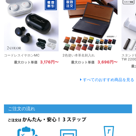
コードレスイヤホンMC
2色使い本革名刺入れ
スタンド
TW 220
3,176円〜
3,696円〜
最大ロット単価
最大ロット単価
最
すべてのおすすめ商品を見る
ご注文の流れ