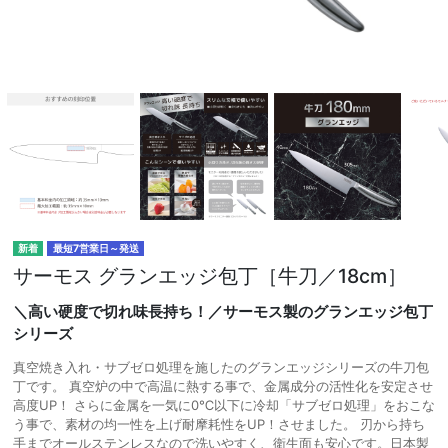
最短7営業日～発送
サーモス グランエッジ包丁［牛刀／18cm］
＼高い硬度で切れ味長持ち！／サーモス製のグランエッジ包丁
シリーズ
真空焼き入れ・サブゼロ処理を施したのグランエッジシリーズの牛刀包
丁です。 真空炉の中で高温に熱する事で、金属成分の活性化を安定させ
高度UP！ さらに金属を一気に0℃以下に冷却「サブゼロ処理」をおこな
う事で、素材の均一性を上げ耐摩耗性をUP！させました。 刃から持ち
手までオールステンレスなので洗いやすく、衛生面も安心です。日本製