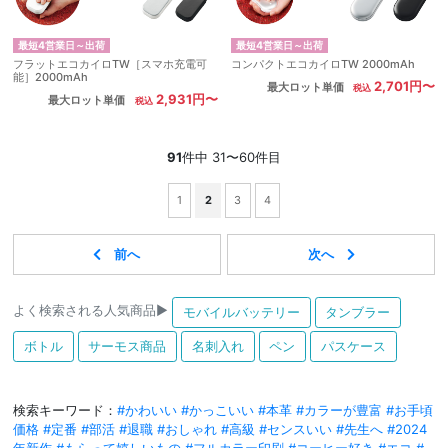
最短4営業日～出荷
最短4営業日～出荷
フラットエコカイロTW［スマホ充電可
コンパクトエコカイロTW 2000mAh
能］2000mAh
2,701円〜
最大ロット単価
2,931円〜
最大ロット単価
91
件中 31〜60件目
1
2
3
4
よく検索される人気商品▶
モバイルバッテリー
タンブラー
ボトル
サーモス商品
名刺入れ
ペン
パスケース
検索キーワード：
#かわいい
#かっこいい
#本革
#カラーが豊富
#お手頃
価格
#定番
#部活
#退職
#おしゃれ
#高級
#センスいい
#先生へ
#2024