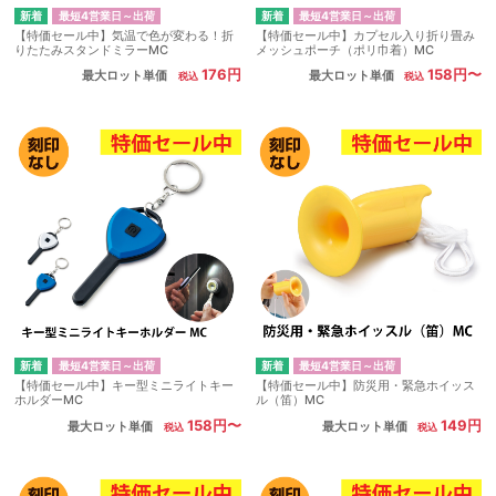
最短4営業日～出荷
最短4営業日～出荷
【特価セール中】気温で色が変わる！折
【特価セール中】カプセル入り折り畳み
りたたみスタンドミラーMC
メッシュポーチ（ポリ巾着）MC
176円
158円〜
最大ロット単価
最大ロット単価
最短4営業日～出荷
最短4営業日～出荷
【特価セール中】キー型ミニライトキー
【特価セール中】防災用・緊急ホイッス
ホルダーMC
ル（笛）MC
158円〜
149円
最大ロット単価
最大ロット単価