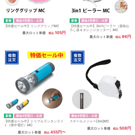
最短4営業日～出荷
最短4営業日～出荷
【特価セール中】リンググリップMC
【特価セール中】3in1ピーラー（薬味お
ろし器＆オレンジカッター）MC
105円
最大ロット単価
96円
最大ロット単価
最短4営業日～出荷
最短4営業日～出荷
【特価セール中】トリプルランタンライ
スチールメジャー[3m]MC
ト（懐中電灯）MC
508円
最大ロット単価
455円〜
最大ロット単価