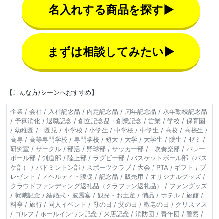
名入れする商品を探す▶
まずは相談してみたい▶
【こんな方/シーンへおすすめ】
企業 / 会社 / 入社記念品 / 内定記念品 / 周年記念品 / 永年勤続記念品
/ 予算消化 / 退職記念 / 創立記念品・創業記念 / 営業 / 学校 / 保育園
/ 幼稚園 / 園児 / 小学校 / 小学生 / 中学校 / 中学生 / 高校 / 高校生 /
高専 / 高等専門学校 / 専門学校 / 短大 / 大学 / 大学生 / 院生 / ゼミ /
研究室 / サークル / 部活 / 野球部 / サッカー部 / 吹奏楽部 / バレー
ボール部 / 剣道部 / 陸上部 / ラグビー部 / バスケットボール部（バス
ケ部） / バドミントン部 / スポーツクラブ / 大会 / PTA / ギフト / プ
レゼント / ノベルティ・販促 / 記念品 / 販売用 / オリジナルグッズ /
クラウドファンディング返礼品（クラファン返礼品） / ファングッズ
/ 就職記念 / 結婚式・披露宴 / 観光・お土産 / 備品 / ホテル / 旅館 /
料亭 / 旅行 / 同人イベント / 母の日 / 父の日 / 敬老の日 / クリスマス
/ ゴルフ / ホールインワン記念 / 来店記念 / 消防団 / 青年団 / 警察 /