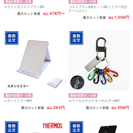
最短4営業日～出荷
最短4営業日～出荷
スライド式コスメブラシSD
コスメブラシ5本セットSD［ミラー付き
ケース入り］
478円〜
最大ロット単価
1,059円
最大ロット単価
最短4営業日～出荷
最短4営業日～出荷
スタンドミラーMC
カラフルカラビナキーホルダーMC
293円
508円
最大ロット単価
最大ロット単価