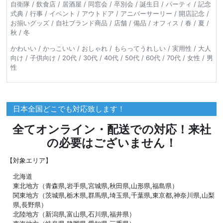
自衛隊 / 飲食店 / 居酒屋 / 同窓会 / 卒別会 / 誕生日 / パーティ / 記念
式典 / 行事 / イベント / アウトドア / アニバーサーリー / 開店記念 /
お揃いグッズ / 自社ブランド商品 / 店舗 / 備品 / オフィス / 春 / 夏 /
秋 / 冬
かわいい / かっこいい / おしゃれ / もらってうれしい / 実用性 / 大人
向け / 子供向け / 20代 / 30代 / 40代 / 50代 / 60代 / 70代 / 女性 / 男
性
日本全国どこでも対応致します！
全てオンライン・配送での対応！来社
の必要はございません！
【対象エリア】
北海道
東北地方（青森県,岩手県,宮城県,秋田県,山形県,福島県）
関東地方（茨城県,栃木県,群馬県,埼玉県,千葉県,東京都,神奈川県,山梨
県,長野県）
北陸地方（新潟県,富山県,石川県,福井県）