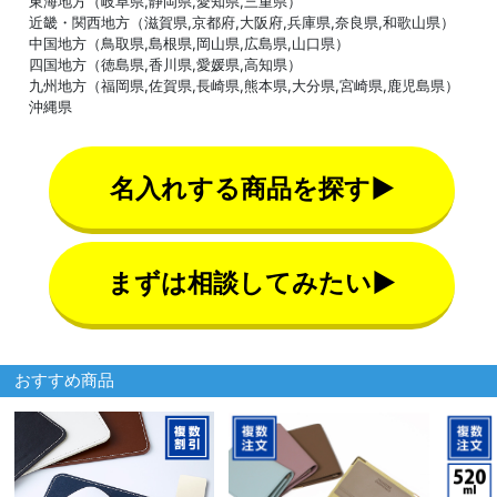
東海地方（岐阜県,静岡県,愛知県,三重県）
近畿・関西地方（滋賀県,京都府,大阪府,兵庫県,奈良県,和歌山県）
中国地方（鳥取県,島根県,岡山県,広島県,山口県）
四国地方（徳島県,香川県,愛媛県,高知県）
九州地方（福岡県,佐賀県,長崎県,熊本県,大分県,宮崎県,鹿児島県）
沖縄県
名入れする商品を探す▶
まずは相談してみたい▶
おすすめ商品