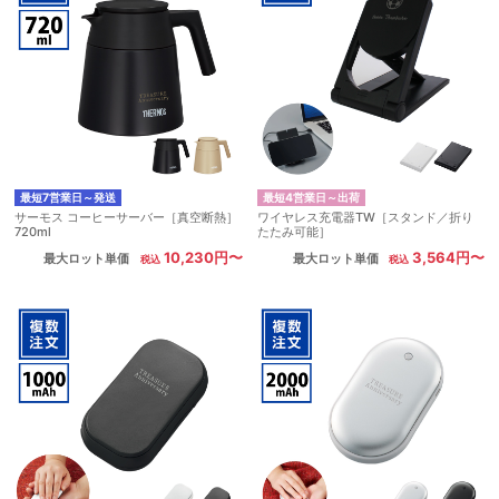
最短7営業日～発送
最短4営業日～出荷
サーモス コーヒーサーバー［真空断熱］
ワイヤレス充電器TW［スタンド／折り
720ml
たたみ可能］
10,230円〜
3,564円〜
最大ロット単価
最大ロット単価