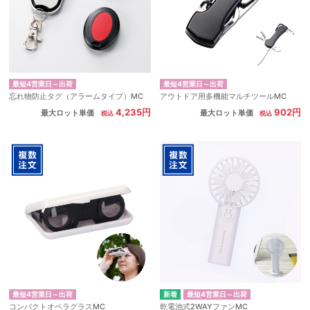
最短4営業日～出荷
最短4営業日～出荷
忘れ物防止タグ（アラームタイプ）MC
アウトドア用多機能マルチツールMC
4,235円
902円
最大ロット単価
最大ロット単価
最短4営業日～出荷
最短4営業日～出荷
コンパクトオペラグラスMC
乾電池式2WAYファンMC