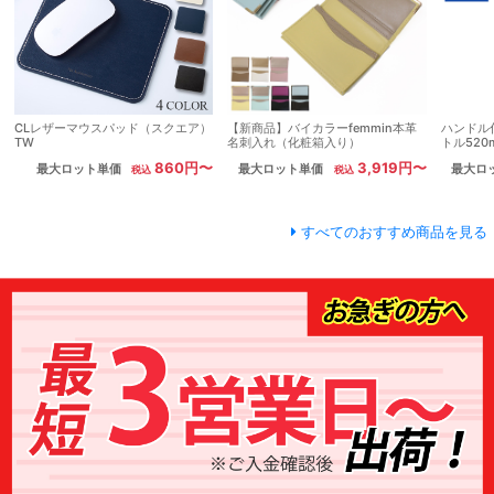
CLレザーマウスパッド（スクエア）
【新商品】バイカラーfemmin本革
ハンドル
TW
名刺入れ（化粧箱入り）
トル520
860円〜
3,919円〜
最大ロット単価
最大ロット単価
最大ロ
すべてのおすすめ商品を見る