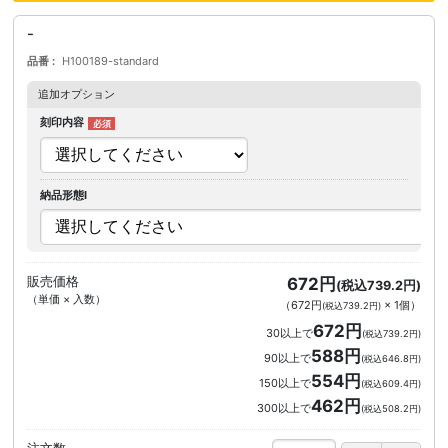
-
品番
H100189-standard
追加オプション
刻印内容
納品形態I
販売価格
672円
(税込739.2円)
（単価 × 入数）
（
672円
×
1
個
）
(税込739.2円)
672円
30以上で
(税込739.2円)
588円
90以上で
(税込646.8円)
554円
150以上で
(税込609.4円)
462円
300以上で
(税込508.2円)