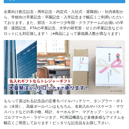
企業向け創立記念・周年記念・内定式・入社式・退職祝い・社内表彰か
ら、学校向け卒業記念・卒園記念・入学記念まで幅広くご利用いただい
ております。また、部活・スポーツ少年団・クラブチームのお揃いの卒
部・退団記念、PTAの卒業記念、大学の研究室・ゼミの卒業記念など小
ロットにも対応致します！（※商品によって最低購入数が異なります）
もらって喜ばれる記念品の定番モバイルバッテリー、タンブラー・ボト
ル（水筒）、高級ボールペンはもちろん、名刺入れやパスケース・マウ
スパッドなどの革小物、時計、キーホルダー、マグカップ・ジョッキ、
ゴルフマーカー・ラゲージタグ、PC周辺機器など多種多様なアイテムを
幅広くご用意しております！ピッタリな記念品をお探し下さい。