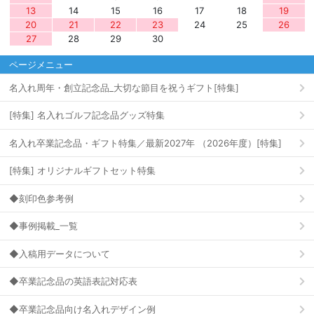
13
14
15
16
17
18
19
20
21
22
23
24
25
26
27
28
29
30
ページメニュー
名入れ周年・創立記念品_大切な節目を祝うギフト[特集]
[特集] 名入れゴルフ記念品グッズ特集
名入れ卒業記念品・ギフト特集／最新2027年 （2026年度）[特集]
[特集] オリジナルギフトセット特集
◆刻印色参考例
◆事例掲載_一覧
◆入稿用データについて
◆卒業記念品の英語表記対応表
◆卒業記念品向け名入れデザイン例