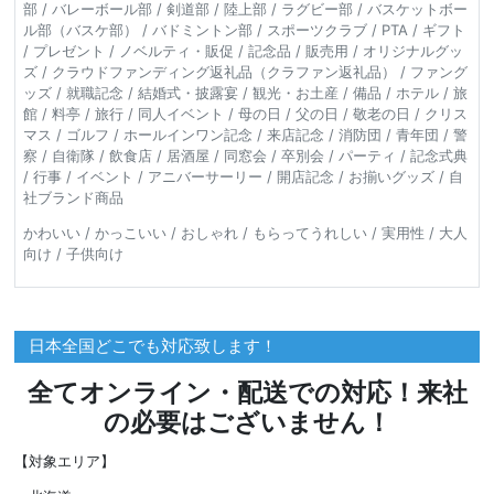
部 / バレーボール部 / 剣道部 / 陸上部 / ラグビー部 / バスケットボー
ル部（バスケ部） / バドミントン部 / スポーツクラブ / PTA / ギフト
/ プレゼント / ノベルティ・販促 / 記念品 / 販売用 / オリジナルグッ
ズ / クラウドファンディング返礼品（クラファン返礼品） / ファング
ッズ / 就職記念 / 結婚式・披露宴 / 観光・お土産 / 備品 / ホテル / 旅
館 / 料亭 / 旅行 / 同人イベント / 母の日 / 父の日 / 敬老の日 / クリス
マス / ゴルフ / ホールインワン記念 / 来店記念 / 消防団 / 青年団 / 警
察 / 自衛隊 / 飲食店 / 居酒屋 / 同窓会 / 卒別会 / パーティ / 記念式典
/ 行事 / イベント / アニバーサーリー / 開店記念 / お揃いグッズ / 自
社ブランド商品
かわいい / かっこいい / おしゃれ / もらってうれしい / 実用性 / 大人
向け / 子供向け
日本全国どこでも対応致します！
全てオンライン・配送での対応！来社
の必要はございません！
【対象エリア】