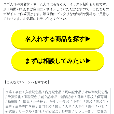
ロゴ入れやお名前・ネーム入れはもちろん、イラスト刻印も可能です。
加工範囲内であれば自由にデザインしていただけますので、こだわりの
デザインで作成頂けます。贈り物にピッタリな包装紙や熨斗もご用意し
ております。お気軽にお申し付けください。
名入れする商品を探す▶
まずは相談してみたい▶
【こんな方/シーンへおすすめ】
企業 / 会社 / 入社記念品 / 内定記念品 / 周年記念品 / 永年勤続記念品
/ 予算消化 / 退職記念 / 創立記念品・創業記念 / 営業 / 学校 / 保育園
/ 幼稚園 / 園児 / 小学校 / 小学生 / 中学校 / 中学生 / 高校 / 高校生 /
高専 / 高等専門学校 / 専門学校 / 短大 / 大学 / 大学生 / 院生 / ゼミ /
研究室 / サークル / 部活 / 卒団記念 / 野球部 / サッカー部 / 吹奏楽