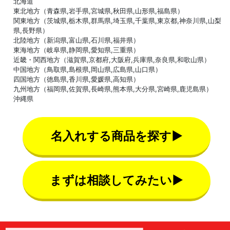
北海道
東北地方（青森県,岩手県,宮城県,秋田県,山形県,福島県）
関東地方（茨城県,栃木県,群馬県,埼玉県,千葉県,東京都,神奈川県,山梨
県,長野県）
北陸地方（新潟県,富山県,石川県,福井県）
東海地方（岐阜県,静岡県,愛知県,三重県）
近畿・関西地方（滋賀県,京都府,大阪府,兵庫県,奈良県,和歌山県）
中国地方（鳥取県,島根県,岡山県,広島県,山口県）
四国地方（徳島県,香川県,愛媛県,高知県）
九州地方（福岡県,佐賀県,長崎県,熊本県,大分県,宮崎県,鹿児島県）
沖縄県
名入れする商品を探す▶
まずは相談してみたい▶