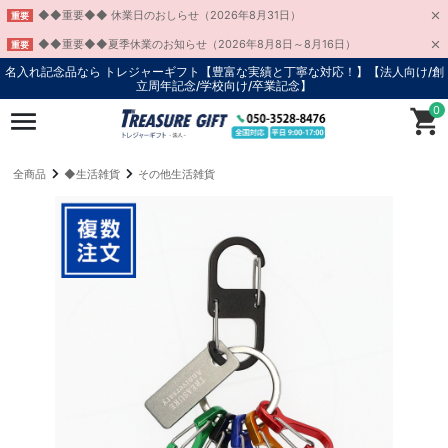
◆◆重要◆◆ 休業日のおしらせ（2026年8月31日）
重要
◆◆重要◆◆夏季休業のお知らせ（2026年8月8日～8月16日）
重要
名入れ記念品なら トレジャーギフト【豊富な実績と丁寧な対応！】
【法人向け/創
立周年記念/学校向け/卒業記念】
0
全商品
◆生活雑貨
その他生活雑貨