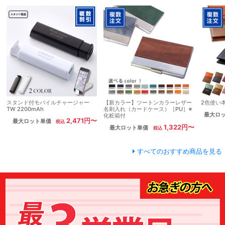
スタンド付モバイルチャージャー
【新カラー】ツートンカラーレザー
2色使い
TW 2200mAh
名刺入れ（カードケース）［PU］※
最大ロ
化粧箱付
2,471円〜
最大ロット単価
1,322円〜
最大ロット単価
すべてのおすすめ商品を見る