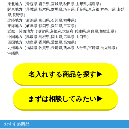
東北地方（青森県,岩手県,宮城県,秋田県,山形県,福島県）
関東地方（茨城県,栃木県,群馬県,埼玉県,千葉県,東京都,神奈川県,山梨
県,長野県）
北陸地方（新潟県,富山県,石川県,福井県）
東海地方（岐阜県,静岡県,愛知県,三重県）
近畿・関西地方（滋賀県,京都府,大阪府,兵庫県,奈良県,和歌山県）
中国地方（鳥取県,島根県,岡山県,広島県,山口県）
四国地方（徳島県,香川県,愛媛県,高知県）
九州地方（福岡県,佐賀県,長崎県,熊本県,大分県,宮崎県,鹿児島県）
沖縄県
名入れする商品を探す▶
まずは相談してみたい▶
おすすめ商品