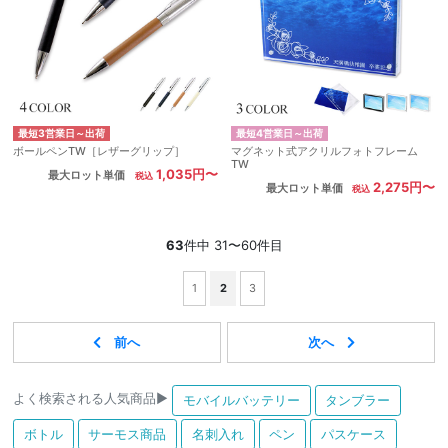
最短3営業日～出荷
最短4営業日～出荷
ボールペンTW［レザーグリップ］
マグネット式アクリルフォトフレーム
TW
1,035円〜
最大ロット単価
2,275円〜
最大ロット単価
63
件中 31〜60件目
1
2
3
よく検索される人気商品▶
モバイルバッテリー
タンブラー
ボトル
サーモス商品
名刺入れ
ペン
パスケース