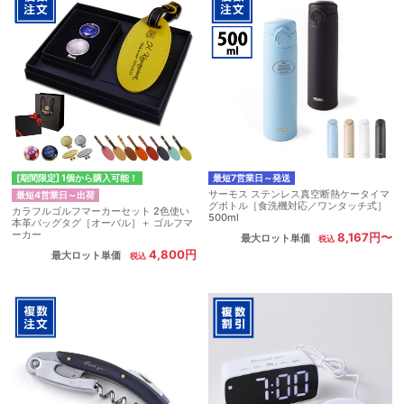
[期間限定] 1個から購入可能！
最短7営業日～発送
サーモス ステンレス真空断熱ケータイマ
最短4営業日～出荷
グボトル［食洗機対応／ワンタッチ式］
カラフルゴルフマーカーセット 2色使い
500ml
本革バッグタグ［オーバル］＋ ゴルフマ
ーカー
8,167円〜
最大ロット単価
4,800円
最大ロット単価