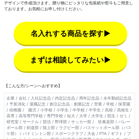
デザインで作成頂けます。贈り物にピッタリな包装紙や熨斗もご用意し
ております。お気軽にお申し付けください。
名入れする商品を探す▶
まずは相談してみたい▶
【こんな方/シーンへおすすめ】
企業 / 会社 / 入社記念品 / 内定記念品 / 周年記念品 / 永年勤続記念品
/ 予算消化 / 退職記念 / 創立記念品・創業記念 / 営業 / 学校 / 保育園
/ 幼稚園 / 園児 / 小学校 / 小学生 / 中学校 / 中学生 / 高校 / 高校生 /
高専 / 高等専門学校 / 専門学校 / 短大 / 大学 / 大学生 / 院生 / ゼミ /
研究室 / サークル / 部活 / 野球部 / サッカー部 / 吹奏楽部 / バレー
ボール部 / 剣道部 / 陸上部 / ラグビー部 / バスケットボール部（バス
ケ部） / バドミントン部 / スポーツクラブ / 大会 / PTA / ギフト / プ