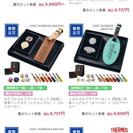
マーカー
4,900円〜
最大ロット単価
4,727円
最大ロット単価
[期間限定] 1個から購入可能！
[期間限定] 1個から購入可能！
最短4営業日～出荷
最短4営業日～出荷
カラフルゴルフマーカーセット 2色使い
メタルゴルフマーカーセット 2色使い本
本革バッグタグ［レクタングル］＋ ゴル
革バッグタグ［オーバル］＋ ゴルフマー
フマーカー
カー
4,727円
4,800円
最大ロット単価
最大ロット単価