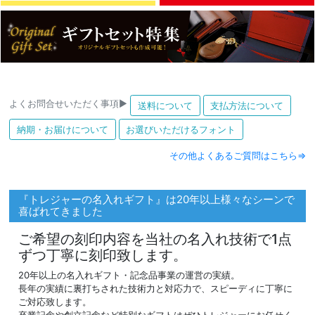
よくお問合せいただく事項▶
送料について
支払方法について
納期・お届けについて
お選びいただけるフォント
その他よくあるご質問はこちら⇒
『トレジャーの名入れギフト』は20年以上様々なシーンで
喜ばれてきました
ご希望の刻印内容を当社の名入れ技術で1点
ずつ丁寧に刻印致します。
20年以上の名入れギフト・記念品事業の運営の実績。
長年の実績に裏打ちされた技術力と対応力で、スピーディに丁寧に
ご対応致します。
卒業記念や創立記念など特別なギフトはぜひトレジャーにお任せく