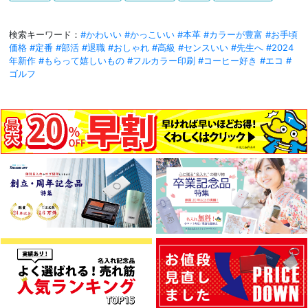
検索キーワード：
#かわいい
#かっこいい
#本革
#カラーが豊富
#お手頃
価格
#定番
#部活
#退職
#おしゃれ
#高級
#センスいい
#先生へ
#2024
年新作
#もらって嬉しいもの
#フルカラー印刷
#コーヒー好き
#エコ
#
ゴルフ