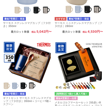
最短7営業日～発送
最短7営業日～発送
サーモス ステンレスマグカップ［フタ付
サーモス ミニステンレスマグカップ［フ
き］350ml
タ付き］280ml
5,042円〜
4,530円〜
最大ロット単価
最大ロット単価
最短7営業日～発送
[期間限定] 1個から購入可能！
ギフトセット サーモス ステンレスマグカ
最短4営業日～出荷
ップ［フタ付き］350ml＋コーヒー1種＋
メタルゴルフマーカーセット 2色使い本
スプーン
革バッグタグ［レクタングル］＋ ゴルフ