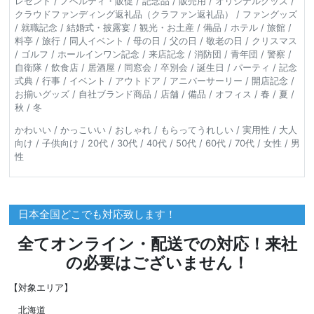
レゼント / ノベルティ・販促 / 記念品 / 販売用 / オリジナルグッズ /
クラウドファンディング返礼品（クラファン返礼品） / ファングッズ
/ 就職記念 / 結婚式・披露宴 / 観光・お土産 / 備品 / ホテル / 旅館 /
料亭 / 旅行 / 同人イベント / 母の日 / 父の日 / 敬老の日 / クリスマス
/ ゴルフ / ホールインワン記念 / 来店記念 / 消防団 / 青年団 / 警察 /
自衛隊 / 飲食店 / 居酒屋 / 同窓会 / 卒別会 / 誕生日 / パーティ / 記念
式典 / 行事 / イベント / アウトドア / アニバーサーリー / 開店記念 /
お揃いグッズ / 自社ブランド商品 / 店舗 / 備品 / オフィス / 春 / 夏 /
秋 / 冬
かわいい / かっこいい / おしゃれ / もらってうれしい / 実用性 / 大人
向け / 子供向け / 20代 / 30代 / 40代 / 50代 / 60代 / 70代 / 女性 / 男
性
日本全国どこでも対応致します！
全てオンライン・配送での対応！来社
の必要はございません！
【対象エリア】
北海道