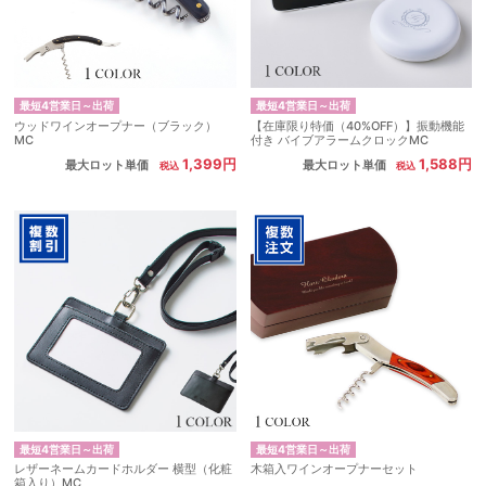
最短4営業日～出荷
最短4営業日～出荷
ウッドワインオープナー（ブラック）
【在庫限り特価（40%OFF）】振動機能
MC
付き バイブアラームクロックMC
1,399円
1,588円
最大ロット単価
最大ロット単価
最短4営業日～出荷
最短4営業日～出荷
レザーネームカードホルダー 横型（化粧
木箱入ワインオープナーセット
箱入り）MC