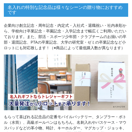
名入れの特別な記念品は様々なシーンの贈り物におすすめ
です
企業向け創立記念・周年記念・内定式・入社式・退職祝い・社内表彰か
ら、学校向け卒業記念・卒園記念・入学記念まで幅広くご利用いただい
ております。また、部活・スポーツ少年団・クラブチームのお揃いの卒
部・退団記念、PTAの卒業記念、大学の研究室・ゼミの卒業記念など小
ロットにも対応致します！（※商品によって最低購入数が異なります）
もらって喜ばれる記念品の定番モバイルバッテリー、タンブラー・ボト
ル（水筒）、高級ボールペンはもちろん、名刺入れやパスケース・マウ
スパッドなどの革小物、時計、キーホルダー、マグカップ・ジョッキ、