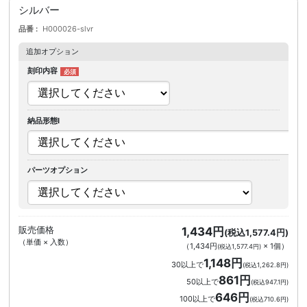
シルバー
品番
H000026-slvr
追加オプション
刻印内容
納品形態I
パーツオプション
販売価格
1,434円
(税込1,577.4円)
（単価 × 入数）
（
1,434円
×
1
個
）
(税込1,577.4円)
1,148円
30以上で
(税込1,262.8円)
861円
50以上で
(税込947.1円)
646円
100以上で
(税込710.6円)