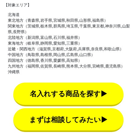
【対象エリア】
北海道
東北地方（青森県,岩手県,宮城県,秋田県,山形県,福島県）
関東地方（茨城県,栃木県,群馬県,埼玉県,千葉県,東京都,神奈川県,山梨
県,長野県）
北陸地方（新潟県,富山県,石川県,福井県）
東海地方（岐阜県,静岡県,愛知県,三重県）
近畿・関西地方（滋賀県,京都府,大阪府,兵庫県,奈良県,和歌山県）
中国地方（鳥取県,島根県,岡山県,広島県,山口県）
四国地方（徳島県,香川県,愛媛県,高知県）
九州地方（福岡県,佐賀県,長崎県,熊本県,大分県,宮崎県,鹿児島県）
沖縄県
名入れする商品を探す▶
まずは相談してみたい▶