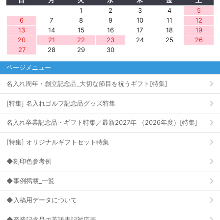
日
月
火
水
木
金
土
1
2
3
4
5
6
7
8
9
10
11
12
13
14
15
16
17
18
19
20
21
22
23
24
25
26
27
28
29
30
ページメニュー
名入れ周年・創立記念品_大切な節目を祝うギフト[特集]
[特集] 名入れゴルフ記念品グッズ特集
名入れ卒業記念品・ギフト特集／最新2027年 （2026年度）[特集]
[特集] オリジナルギフトセット特集
◆刻印色参考例
◆事例掲載_一覧
◆入稿用データについて
◆卒業記念品の英語表記対応表