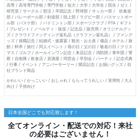
高専 / 高等専門学校 / 専門学校 / 短大 / 大学 / 大学生 / 院生 / ゼミ /
研究室 / サークル / 部活 / 卒団記念 / 野球部 / サッカー部 / 吹奏楽
部 / バレーボール部 / 剣道部 / 陸上部 / ラグビー部 / バスケットボー
ル部（バスケ部） / バドミントン部 / スポーツクラブ / PTA / ギフト
/ プレゼント / ノベルティ・販促 / 記念品 / 販売用 / オリジナルグッ
ズ / クラウドファンディング返礼品（クラファン返礼品） / ファング
ッズ / 就職記念 / 結婚式・披露宴 / 観光・お土産 / 備品 / ホテル / 旅
館 / 料亭 / 旅行 / 同人イベント / 母の日 / 父の日 / 敬老の日 / クリス
マス / ゴルフ / ホールインワン記念 / 来店記念 / 消防団 / 青年団 / 警
察 / 自衛隊 / 飲食店 / 居酒屋 / 同窓会 / 卒別会 / パーティ / 記念式典
/ 行事 / イベント / アニバーサーリー / 開店記念 / お揃いグッズ / 自
社ブランド商品
かわいい / かっこいい / おしゃれ / もらってうれしい / 実用性 / 大人
向け / 子供向け
日本全国どこでも対応致します！
全てオンライン・配送での対応！来社
の必要はございません！