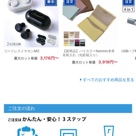
コードレスイヤホンMC
【新商品】バイカラーfemmin本革
USBハブ
名刺入れ（化粧箱入り）
3,176円〜
最大ロット単価
3,919円〜
最大ロット単価
すべてのおすすめ商品を見る
ご注文の流れ