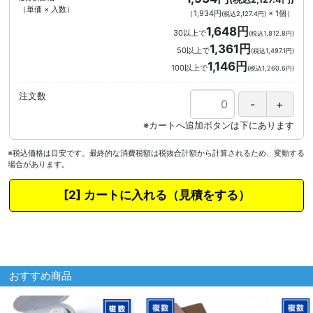
（単価 × 入数）
（
1,934円
×
1
個
）
(税込2,127.4円)
1,648円
30以上で
(税込1,812.8円)
1,361円
50以上で
(税込1,497.1円)
1,146円
100以上で
(税込1,260.6円)
注文数
※税込価格は目安です。最終的な消費税額は税抜合計額から計算されるため、変動する
場合があります。
カートに入れる
おすすめ商品