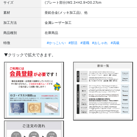
サイズ
(プレート部分)W2.3×H2.9×D0.27cm
素材
亜鉛合金(メッキ加工品)、他
加工方法
金属レーザー加工
商品種別
在庫商品
特徴
#かっこいい
#部活
#退職
#おしゃれ
#高級
▼クリックで拡大できます。