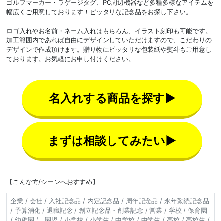
ゴルフマーカー・ラゲージタグ、PC周辺機器など多種多様なアイテムを
幅広くご用意しております！ピッタリな記念品をお探し下さい。
ロゴ入れやお名前・ネーム入れはもちろん、イラスト刻印も可能です。
加工範囲内であれば自由にデザインしていただけますので、こだわりの
デザインで作成頂けます。贈り物にピッタリな包装紙や熨斗もご用意し
ております。お気軽にお申し付けください。
名入れする商品を探す▶
まずは相談してみたい▶
【こんな方/シーンへおすすめ】
企業 / 会社 / 入社記念品 / 内定記念品 / 周年記念品 / 永年勤続記念品
/ 予算消化 / 退職記念 / 創立記念品・創業記念 / 営業 / 学校 / 保育園
/ 幼稚園 / 園児 / 小学校 / 小学生 / 中学校 / 中学生 / 高校 / 高校生 /