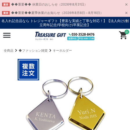
◆◆重要◆◆ 休業日のおしらせ（2026年8月31日）
重要
◆◆重要◆◆夏季休業のお知らせ（2026年8月8日～8月16日）
重要
名入れ記念品なら トレジャーギフト【豊富な実績と丁寧な対応！】
【法人向け/創
立周年記念/学校向け/卒業記念】
0
全商品
◆ファッション雑貨
キーホルダー