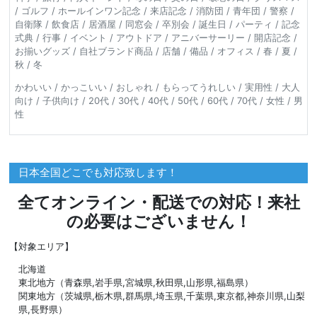
/ ゴルフ / ホールインワン記念 / 来店記念 / 消防団 / 青年団 / 警察 /
自衛隊 / 飲食店 / 居酒屋 / 同窓会 / 卒別会 / 誕生日 / パーティ / 記念
式典 / 行事 / イベント / アウトドア / アニバーサーリー / 開店記念 /
お揃いグッズ / 自社ブランド商品 / 店舗 / 備品 / オフィス / 春 / 夏 /
秋 / 冬
かわいい / かっこいい / おしゃれ / もらってうれしい / 実用性 / 大人
向け / 子供向け / 20代 / 30代 / 40代 / 50代 / 60代 / 70代 / 女性 / 男
性
日本全国どこでも対応致します！
全てオンライン・配送での対応！来社
の必要はございません！
【対象エリア】
北海道
東北地方（青森県,岩手県,宮城県,秋田県,山形県,福島県）
関東地方（茨城県,栃木県,群馬県,埼玉県,千葉県,東京都,神奈川県,山梨
県,長野県）