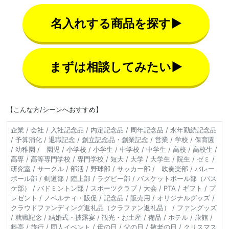
名入れする商品を探す▶
まずは相談してみたい▶
【こんな方/シーンへおすすめ】
企業 / 会社 / 入社記念品 / 内定記念品 / 周年記念品 / 永年勤続記念品
/ 予算消化 / 退職記念 / 創立記念品・創業記念 / 営業 / 学校 / 保育園
/ 幼稚園 / 園児 / 小学校 / 小学生 / 中学校 / 中学生 / 高校 / 高校生 /
高専 / 高等専門学校 / 専門学校 / 短大 / 大学 / 大学生 / 院生 / ゼミ /
研究室 / サークル / 部活 / 野球部 / サッカー部 / 吹奏楽部 / バレー
ボール部 / 剣道部 / 陸上部 / ラグビー部 / バスケットボール部（バス
ケ部） / バドミントン部 / スポーツクラブ / 大会 / PTA / ギフト / プ
レゼント / ノベルティ・販促 / 記念品 / 販売用 / オリジナルグッズ /
クラウドファンディング返礼品（クラファン返礼品） / ファングッズ
/ 就職記念 / 結婚式・披露宴 / 観光・お土産 / 備品 / ホテル / 旅館 /
料亭 / 旅行 / 同人イベント / 母の日 / 父の日 / 敬老の日 / クリスマス