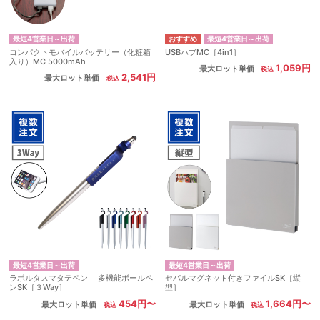
最短4営業日～出荷
最短4営業日～出荷
コンパクトモバイルバッテリー（化粧箱
USBハブMC［4in1］
入り）MC 5000mAh
1,059円
最大ロット単価
2,541円
最大ロット単価
最短4営業日～出荷
最短4営業日～出荷
ラポルタスマタテペン 多機能ボールペ
セパルマグネット付きファイルSK［縦
ンSK［３Way］
型］
454円〜
1,664円〜
最大ロット単価
最大ロット単価