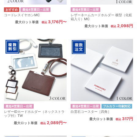
最短4営業日～出荷
最短4営業日～出荷
コードレスイヤホンMC
レザーネームカードホルダー 横型（化粧
箱入り）MC
3,176円〜
最大ロット単価
2,098円
最大ロット単価
最短4営業日～出荷
最短4営業日～出荷
フルカラー印刷対応
レザーIDカードホルダー（ネックストラ
白雲石コースター［四角］
ップ付）TW
317円
最大ロット単価
2,089円〜
最大ロット単価