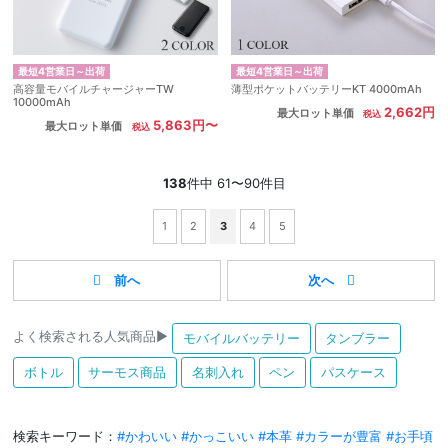
最短4営業日～出荷
最短4営業日～出荷
高容量モバイルチャージャーTW
薄型ポケットバッテリーKT 4000mAh
10000mAh
2,662円
最大ロット単価
5,863円〜
最大ロット単価
138
件中 61〜90件目
1
2
3
4
5
よく検索される人気商品▶
モバイルバッテリー
タンブラー
ボトル
サーモス商品
名刺入れ
ペン
パスケース
検索キーワード：
#かわいい
#かっこいい
#本革
#カラーが豊富
#お手頃