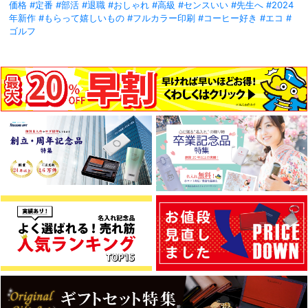
価格
#定番
#部活
#退職
#おしゃれ
#高級
#センスいい
#先生へ
#2024
年新作
#もらって嬉しいもの
#フルカラー印刷
#コーヒー好き
#エコ
#
ゴルフ