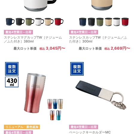
最短4営業日～出荷
最短4営業日～出荷
ステンレスマグカップTW［ナジューム
ステンレスカップTW［ナジューム／ふ
／ふた付き］380ml
た付き］300ml
3,045円〜
2,669円〜
最大ロット単価
最大ロット単価
リニューアル・新色追加
最短4営業日～出荷
ベーシックキーホルダーMC
最短4営業日～出荷