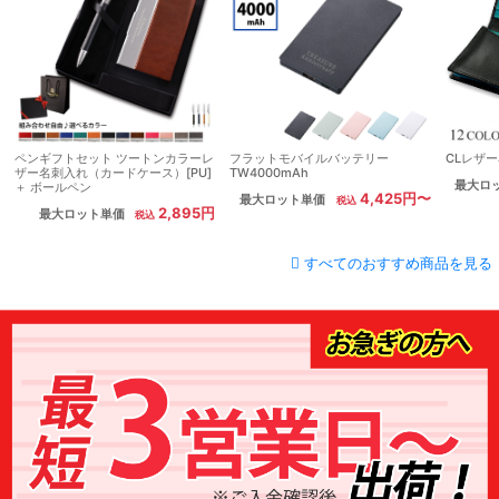
ペンギフトセット ツートンカラーレ
フラットモバイルバッテリー
CLレザ
ザー名刺入れ（カードケース）[PU]
TW4000mAh
最大ロ
＋ ボールペン
4,425円〜
最大ロット単価
2,895円
最大ロット単価
すべてのおすすめ商品を見る