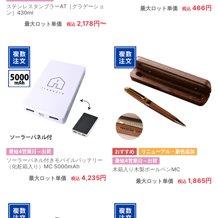
ステンレスタンブラーAT［グラデーショ
466円
最大ロット単価
ン］430ml
2,178円〜
最大ロット単価
最短4営業日～出荷
リニューアル・新色追加
ソーラーパネル付きモバイルバッテリー
最短4営業日～出荷
（化粧箱入り）MC 5000mAh
木箱入り木製ボールペンMC
4,235円
最大ロット単価
1,865円
最大ロット単価