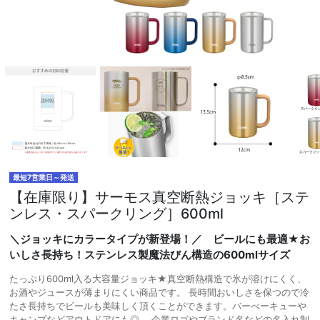
最短7営業日～発送
【在庫限り】サーモス真空断熱ジョッキ［ステ
ンレス・スパークリング］600ml
＼ジョッキにカラータイプが新登場！／ ビールにも最適★お
いしさ長持ち！ステンレス製魔法びん構造の600mlサイズ
たっぷり600ml入る大容量ジョッキ★真空断熱構造で氷が溶けにくく、
お酒やジュースが薄まりにくい商品です。 長時間おいしさを保つので冷
たさ長持ちでビールも美味しく頂くことができます。バーべーキューや
キャンプなどアウトドアにも◎。 企業ロゴやブランド名などの名入れ制