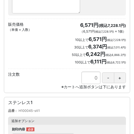
販売価格
6,571円
(税込7,228.1円)
（単価 × 入数）
（
6,571円
×
1
個
）
(税込7,228.1円)
6,571円
10以上で
(税込7,228.1円)
6,374円
30以上で
(税込7,011.4円)
6,242円
50以上で
(税込6,866.2円)
6,111円
100以上で
(税込6,722.1円)
注文数
ステンレス1
品番
H100045-stl1
追加オプション
刻印内容