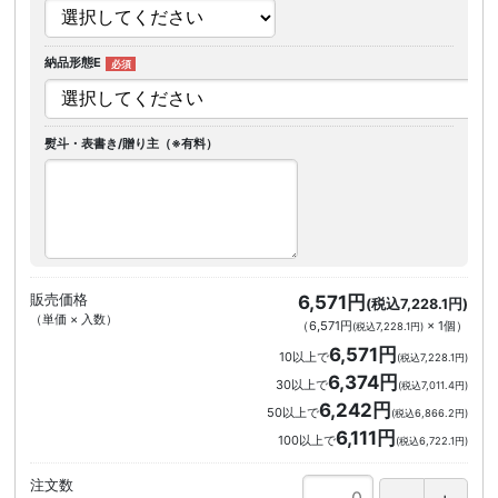
納品形態E
熨斗・表書き/贈り主（※有料）
販売価格
6,571円
(税込7,228.1円)
（単価 × 入数）
（
6,571円
×
1
個
）
(税込7,228.1円)
6,571円
10以上で
(税込7,228.1円)
6,374円
30以上で
(税込7,011.4円)
6,242円
50以上で
(税込6,866.2円)
6,111円
100以上で
(税込6,722.1円)
注文数