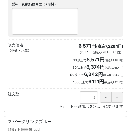
熨斗・表書き/贈り主（※有料）
販売価格
6,571円
(税込7,228.1円)
（単価 × 入数）
（
6,571円
×
1
個
）
(税込7,228.1円)
6,571円
10以上で
(税込7,228.1円)
6,374円
30以上で
(税込7,011.4円)
6,242円
50以上で
(税込6,866.2円)
6,111円
100以上で
(税込6,722.1円)
注文数
スパークリングブルー
品番
H100045-spbl