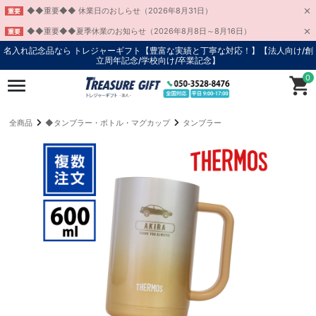
◆◆重要◆◆ 休業日のおしらせ（2026年8月31日）
重要
◆◆重要◆◆夏季休業のお知らせ（2026年8月8日～8月16日）
重要
名入れ記念品なら トレジャーギフト【豊富な実績と丁寧な対応！】
【法人向け/創
立周年記念/学校向け/卒業記念】
0
全商品
◆タンブラー・ボトル・マグカップ
タンブラー