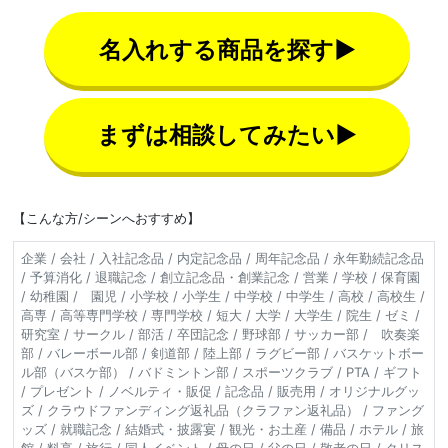
名入れする商品を探す▶
まずは相談してみたい▶
【こんな方/シーンへおすすめ】
企業 / 会社 / 入社記念品 / 内定記念品 / 周年記念品 / 永年勤続記念品
/ 予算消化 / 退職記念 / 創立記念品・創業記念 / 営業 / 学校 / 保育園
/ 幼稚園 / 園児 / 小学校 / 小学生 / 中学校 / 中学生 / 高校 / 高校生 /
高専 / 高等専門学校 / 専門学校 / 短大 / 大学 / 大学生 / 院生 / ゼミ /
研究室 / サークル / 部活 / 卒団記念 / 野球部 / サッカー部 / 吹奏楽
部 / バレーボール部 / 剣道部 / 陸上部 / ラグビー部 / バスケットボー
ル部（バスケ部） / バドミントン部 / スポーツクラブ / PTA / ギフト
/ プレゼント / ノベルティ・販促 / 記念品 / 販売用 / オリジナルグッ
ズ / クラウドファンディング返礼品（クラファン返礼品） / ファング
ッズ / 就職記念 / 結婚式・披露宴 / 観光・お土産 / 備品 / ホテル / 旅
館 / 料亭 / 旅行 / 同人イベント / 母の日 / 父の日 / 敬老の日 / クリス