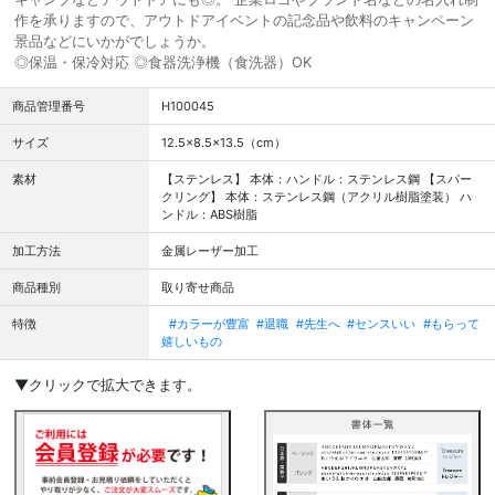
作を承りますので、アウトドアイベントの記念品や飲料のキャンペーン
景品などにいかがでしょうか。
◎保温・保冷対応 ◎食器洗浄機（食洗器）OK
商品管理番号
H100045
サイズ
12.5×8.5×13.5（cm）
素材
【ステンレス】 本体：ハンドル：ステンレス鋼 【スパー
クリング】 本体：ステンレス鋼（アクリル樹脂塗装） ハ
ンドル：ABS樹脂
加工方法
金属レーザー加工
商品種別
取り寄せ商品
特徴
#カラーが豊富
#退職
#先生へ
#センスいい
#もらって
嬉しいもの
▼クリックで拡大できます。