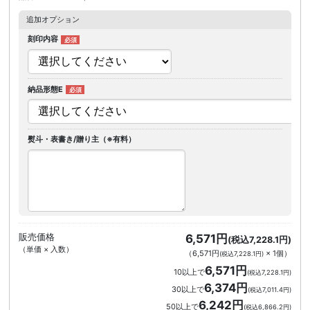
追加オプション
刻印内容
納品形態E
熨斗・表書き/贈り主（※有料）
販売価格
6,571円
(税込7,228.1円)
（単価 × 入数）
（
6,571円
×
1
個
）
(税込7,228.1円)
6,571円
10以上で
(税込7,228.1円)
6,374円
30以上で
(税込7,011.4円)
6,242円
50以上で
(税込6,866.2円)