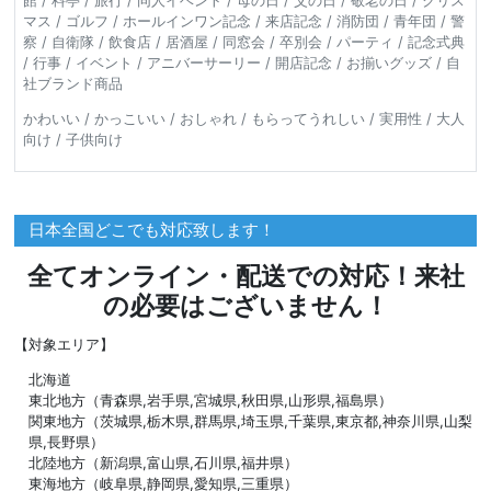
マス / ゴルフ / ホールインワン記念 / 来店記念 / 消防団 / 青年団 / 警
察 / 自衛隊 / 飲食店 / 居酒屋 / 同窓会 / 卒別会 / パーティ / 記念式典
/ 行事 / イベント / アニバーサーリー / 開店記念 / お揃いグッズ / 自
社ブランド商品
かわいい / かっこいい / おしゃれ / もらってうれしい / 実用性 / 大人
向け / 子供向け
日本全国どこでも対応致します！
全てオンライン・配送での対応！来社
の必要はございません！
【対象エリア】
北海道
東北地方（青森県,岩手県,宮城県,秋田県,山形県,福島県）
関東地方（茨城県,栃木県,群馬県,埼玉県,千葉県,東京都,神奈川県,山梨
県,長野県）
北陸地方（新潟県,富山県,石川県,福井県）
東海地方（岐阜県,静岡県,愛知県,三重県）