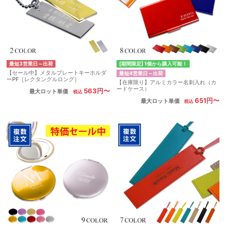
最短3営業日～出荷
[期間限定] 1個から購入可能！
【セール中】メタルプレートキーホルダ
最短4営業日～出荷
ーPF［レクタングルロング］
【在庫限り】アルミカラー名刺入れ（カ
ードケース）
563円〜
最大ロット単価
651円〜
最大ロット単価