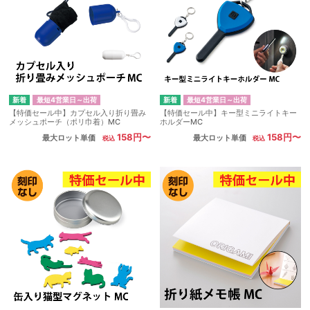
最短4営業日～出荷
最短4営業日～出荷
【特価セール中】カプセル入り折り畳み
【特価セール中】キー型ミニライトキー
メッシュポーチ（ポリ巾着）MC
ホルダーMC
158円〜
158円〜
最大ロット単価
最大ロット単価