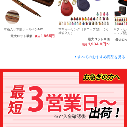
木箱入り木製ボールペンMC
本革キーリング［ドロップ型］（化
ギフトセ
粧箱入り）
ロップ型
1,865円
最大ロット単価
最大ロット単価
最大ロ
1,934.9円〜
すべてのおすすめ商品を見る