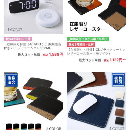
最短4営業日～出荷
[期間限定] 1個から購入可能！
【在庫限り特価（40%OFF）】振動機能
最短3営業日～出荷
付き バイブアラームクロックMC
【在庫限り・特価】CLブラックツートン
レザーコースター（モザイク）
1,588円
最大ロット単価
1,122円〜
最大ロット単価