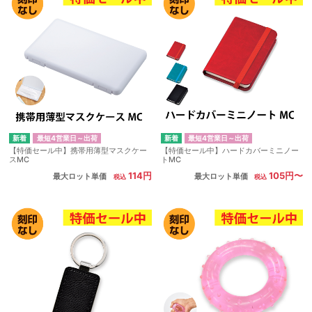
最短4営業日～出荷
最短4営業日～出荷
【特価セール中】携帯用薄型マスクケー
【特価セール中】ハードカバーミニノー
スMC
トMC
114円
105円〜
最大ロット単価
最大ロット単価