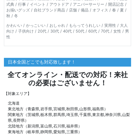
式典 / 行事 / イベント / アウトドア / アニバーサーリー / 開店記念 /
お揃いグッズ / 自社ブランド商品 / 店舗 / 備品 / オフィス / 春 / 夏 /
秋 / 冬
かわいい / かっこいい / おしゃれ / もらってうれしい / 実用性 / 大人
向け / 子供向け / 20代 / 30代 / 40代 / 50代 / 60代 / 70代 / 女性 / 男
性
日本全国どこでも対応致します！
全てオンライン・配送での対応！来社
の必要はございません！
【対象エリア】
北海道
東北地方（青森県,岩手県,宮城県,秋田県,山形県,福島県）
関東地方（茨城県,栃木県,群馬県,埼玉県,千葉県,東京都,神奈川県,山梨
県,長野県）
北陸地方（新潟県,富山県,石川県,福井県）
東海地方（岐阜県,静岡県,愛知県,三重県）