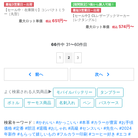
最短3営業日～出荷
[期間限定] 1個から購入可能！
【セール中・在庫限り】コンパクトミラ
最短3営業日～出荷
ー［丸型］
【セール中】CLレザーブックマーカー
［レクタングル］
651円〜
最大ロット単価
574円〜
最大ロット単価
66
件中 31〜60件目
1
2
3
よく検索される人気商品▶
モバイルバッテリー
タンブラー
ボトル
サーモス商品
名刺入れ
ペン
パスケース
検索キーワード：
#かわいい
#かっこいい
#本革
#カラーが豊富
#お手頃
価格
#定番
#部活
#退職
#おしゃれ
#高級
#センスいい
#先生へ
#2024
年新作
#もらって嬉しいもの
#フルカラー印刷
#コーヒー好き
#エコ
#