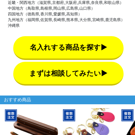
近畿・関西地方（滋賀県,京都府,大阪府,兵庫県,奈良県,和歌山県）
中国地方（鳥取県,島根県,岡山県,広島県,山口県）
四国地方（徳島県,香川県,愛媛県,高知県）
九州地方（福岡県,佐賀県,長崎県,熊本県,大分県,宮崎県,鹿児島県）
沖縄県
名入れする商品を探す▶
まずは相談してみたい▶
おすすめ商品