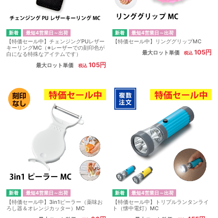
最短4営業日～出荷
最短4営業日～出荷
【特価セール中】チェンジングPUレザー
【特価セール中】リンググリップMC
キーリングMC（※レーザーでの刻印色が
105円
最大ロット単価
白になる特殊なアイテムです）
105円
最大ロット単価
最短4営業日～出荷
最短4営業日～出荷
【特価セール中】3in1ピーラー（薬味お
【特価セール中】トリプルランタンライ
ろし器＆オレンジカッター）MC
ト（懐中電灯）MC