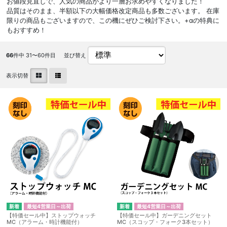
お値段見直しで、人気の商品がより一層お求めやすくなりました！
品質はそのまま、半額以下の大幅価格改定商品も多数ございます。 在庫
限りの商品もございますので、この機にぜひご検討下さい。+αの特典に
もおすすめ！
66
件中 31〜60件目
並び替え
表示切替
最短4営業日～出荷
最短4営業日～出荷
【特価セール中】ストップウォッチ
【特価セール中】ガーデニングセット
MC（アラーム・時計機能付）
MC（スコップ・フォーク3本セット）