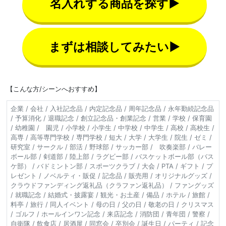
名入れする商品を探す▶
まずは相談してみたい▶
【こんな方/シーンへおすすめ】
企業 / 会社 / 入社記念品 / 内定記念品 / 周年記念品 / 永年勤続記念品
/ 予算消化 / 退職記念 / 創立記念品・創業記念 / 営業 / 学校 / 保育園
/ 幼稚園 / 園児 / 小学校 / 小学生 / 中学校 / 中学生 / 高校 / 高校生 /
高専 / 高等専門学校 / 専門学校 / 短大 / 大学 / 大学生 / 院生 / ゼミ /
研究室 / サークル / 部活 / 野球部 / サッカー部 / 吹奏楽部 / バレー
ボール部 / 剣道部 / 陸上部 / ラグビー部 / バスケットボール部（バス
ケ部） / バドミントン部 / スポーツクラブ / 大会 / PTA / ギフト / プ
レゼント / ノベルティ・販促 / 記念品 / 販売用 / オリジナルグッズ /
クラウドファンディング返礼品（クラファン返礼品） / ファングッズ
/ 就職記念 / 結婚式・披露宴 / 観光・お土産 / 備品 / ホテル / 旅館 /
料亭 / 旅行 / 同人イベント / 母の日 / 父の日 / 敬老の日 / クリスマス
/ ゴルフ / ホールインワン記念 / 来店記念 / 消防団 / 青年団 / 警察 /
自衛隊 / 飲食店 / 居酒屋 / 同窓会 / 卒別会 / 誕生日 / パーティ / 記念