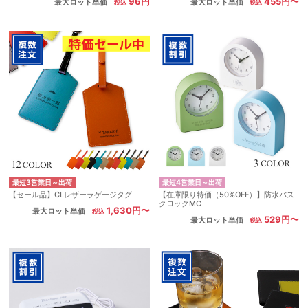
96円
455円〜
最大ロット単価
最大ロット単価
最短3営業日～出荷
最短4営業日～出荷
【セール品】CLレザーラゲージタグ
【在庫限り特価（50%OFF）】防水バス
クロックMC
1,630円〜
最大ロット単価
529円〜
最大ロット単価