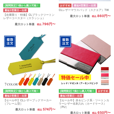
[期間限定] 1個から購入可能！
最短4営業日～出荷
CLレザーマウスパッド（スクエア）TW
最短3営業日～出荷
【在庫限り・特価】CLブラックツートン
860円〜
最大ロット単価
レザーコースター（スラッシュ）
796円〜
最大ロット単価
[期間限定] 1個から購入可能！
[期間限定] 1個から購入可能！
最短3営業日～出荷
最短3営業日～出荷
【セール中】CLレザーブックマーカー
【セール中】赤＆ピンク系・ツートンカ
［フレーム型］
ラーレザー名刺入れ（カードケース）
［PU］
574円〜
最大ロット単価
650円〜
最大ロット単価