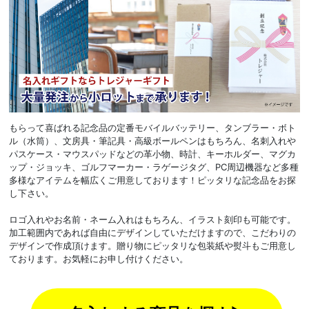
もらって喜ばれる記念品の定番モバイルバッテリー、タンブラー・ボト
ル（水筒）、文房具・筆記具・高級ボールペンはもちろん、名刺入れや
パスケース・マウスパッドなどの革小物、時計、キーホルダー、マグカ
ップ・ジョッキ、ゴルフマーカー・ラゲージタグ、PC周辺機器など多種
多様なアイテムを幅広くご用意しております！ピッタリな記念品をお探
し下さい。
ロゴ入れやお名前・ネーム入れはもちろん、イラスト刻印も可能です。
加工範囲内であれば自由にデザインしていただけますので、こだわりの
デザインで作成頂けます。贈り物にピッタリな包装紙や熨斗もご用意し
ております。お気軽にお申し付けください。