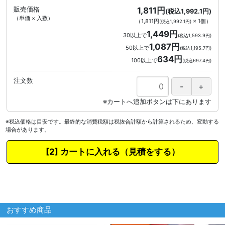
販売価格
1,811円
(税込1,992.1円)
（単価 × 入数）
（
1,811円
×
1
個
）
(税込1,992.1円)
1,449円
30以上で
(税込1,593.9円)
1,087円
50以上で
(税込1,195.7円)
634円
100以上で
(税込697.4円)
注文数
※税込価格は目安です。最終的な消費税額は税抜合計額から計算されるため、変動する
場合があります。
カートに入れる
おすすめ商品