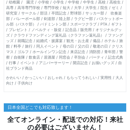
/ 幼稚園 / 園児 / 小学校 / 小学生 / 中学校 / 中学生 / 高校 / 高校生 /
高専 / 高等専門学校 / 専門学校 / 短大 / 大学 / 大学生 / 院生 / ゼミ /
研究室 / サークル / 部活 / 卒団記念 / 野球部 / サッカー部 / 吹奏楽
部 / バレーボール部 / 剣道部 / 陸上部 / ラグビー部 / バスケットボー
ル部（バスケ部） / バドミントン部 / スポーツクラブ / PTA / ギフト
/ プレゼント / ノベルティ・販促 / 記念品 / 販売用 / オリジナルグッ
ズ / クラウドファンディング返礼品（クラファン返礼品） / ファング
ッズ / 就職記念 / 結婚式・披露宴 / 観光・お土産 / 備品 / ホテル / 旅
館 / 料亭 / 旅行 / 同人イベント / 母の日 / 父の日 / 敬老の日 / クリス
マス / ゴルフ / ホールインワン記念 / 来店記念 / 消防団 / 青年団 / 警
察 / 自衛隊 / 飲食店 / 居酒屋 / 同窓会 / 卒別会 / パーティ / 記念式典
/ 行事 / イベント / アニバーサーリー / 開店記念 / お揃いグッズ / 自
社ブランド商品
かわいい / かっこいい / おしゃれ / もらってうれしい / 実用性 / 大人
向け / 子供向け
日本全国どこでも対応致します！
全てオンライン・配送での対応！来社
の必要はございません！