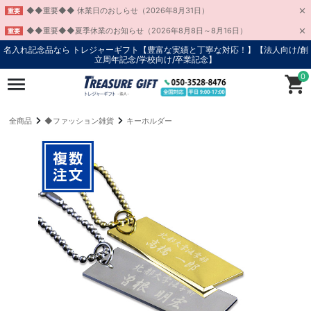
◆◆重要◆◆ 休業日のおしらせ（2026年8月31日）
重要
◆◆重要◆◆夏季休業のお知らせ（2026年8月8日～8月16日）
重要
名入れ記念品なら トレジャーギフト【豊富な実績と丁寧な対応！】
【法人向け/創
立周年記念/学校向け/卒業記念】
0
全商品
◆ファッション雑貨
キーホルダー