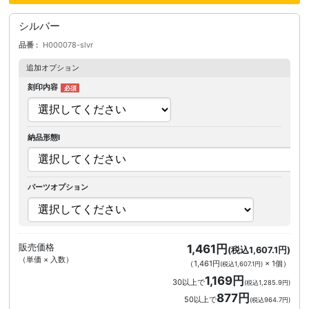
シルバー
品番
H000078-slvr
追加オプション
刻印内容
納品形態I
パーツオプション
販売価格
1,461円
(税込1,607.1円)
（単価 × 入数）
（
1,461円
×
1
個
）
(税込1,607.1円)
1,169円
30以上で
(税込1,285.9円)
877円
50以上で
(税込964.7円)