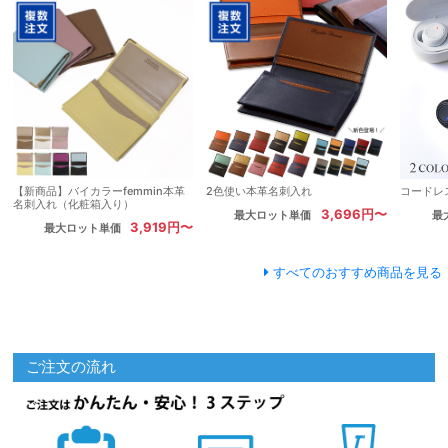
【新商品】バイカラーfemmin本革
2色使い本革名刺入れ
コードレ
名刺入れ（化粧箱入り）
3,696円〜
最大ロット単価
最
3,919円〜
最大ロット単価
すべてのおすすめ商品を見る
ご注文の流れ