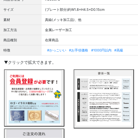
サイズ
(プレート部分)約W1.8×H4.5×D0.15cm
素材
真鍮(メッキ加工品)、他
加工方法
金属レーザー加工
商品種別
在庫商品
特徴
#かっこいい
#お手頃価格
#1000円以内
#高級
▼クリックで拡大できます。