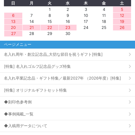
日
月
火
水
木
金
土
1
2
3
4
5
6
7
8
9
10
11
12
13
14
15
16
17
18
19
20
21
22
23
24
25
26
27
28
29
30
ページメニュー
名入れ周年・創立記念品_大切な節目を祝うギフト[特集]
[特集] 名入れゴルフ記念品グッズ特集
名入れ卒業記念品・ギフト特集／最新2027年 （2026年度）[特集]
[特集] オリジナルギフトセット特集
◆刻印色参考例
◆事例掲載_一覧
◆入稿用データについて