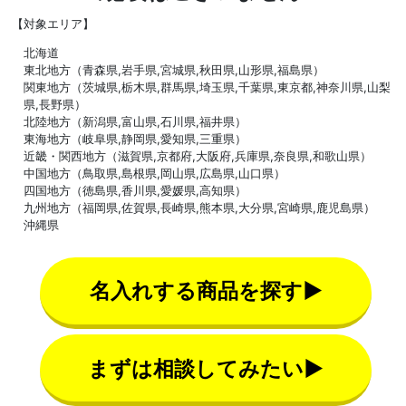
【対象エリア】
北海道
東北地方（青森県,岩手県,宮城県,秋田県,山形県,福島県）
関東地方（茨城県,栃木県,群馬県,埼玉県,千葉県,東京都,神奈川県,山梨
県,長野県）
北陸地方（新潟県,富山県,石川県,福井県）
東海地方（岐阜県,静岡県,愛知県,三重県）
近畿・関西地方（滋賀県,京都府,大阪府,兵庫県,奈良県,和歌山県）
中国地方（鳥取県,島根県,岡山県,広島県,山口県）
四国地方（徳島県,香川県,愛媛県,高知県）
九州地方（福岡県,佐賀県,長崎県,熊本県,大分県,宮崎県,鹿児島県）
沖縄県
名入れする商品を探す▶
まずは相談してみたい▶