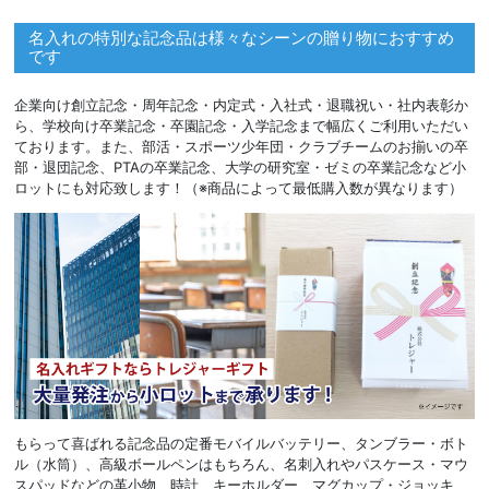
名入れの特別な記念品は様々なシーンの贈り物におすすめ
です
企業向け創立記念・周年記念・内定式・入社式・退職祝い・社内表彰か
ら、学校向け卒業記念・卒園記念・入学記念まで幅広くご利用いただい
ております。また、部活・スポーツ少年団・クラブチームのお揃いの卒
部・退団記念、PTAの卒業記念、大学の研究室・ゼミの卒業記念など小
ロットにも対応致します！（※商品によって最低購入数が異なります）
もらって喜ばれる記念品の定番モバイルバッテリー、タンブラー・ボト
ル（水筒）、高級ボールペンはもちろん、名刺入れやパスケース・マウ
スパッドなどの革小物、時計、キーホルダー、マグカップ・ジョッキ、