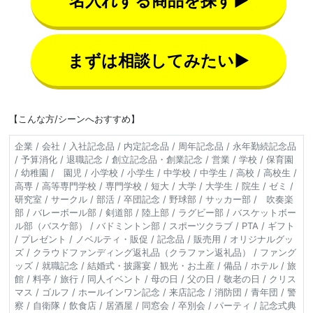
名入れする商品を探す▶
まずは相談してみたい▶
【こんな方/シーンへおすすめ】
企業 / 会社 / 入社記念品 / 内定記念品 / 周年記念品 / 永年勤続記念品
/ 予算消化 / 退職記念 / 創立記念品・創業記念 / 営業 / 学校 / 保育園
/ 幼稚園 / 園児 / 小学校 / 小学生 / 中学校 / 中学生 / 高校 / 高校生 /
高専 / 高等専門学校 / 専門学校 / 短大 / 大学 / 大学生 / 院生 / ゼミ /
研究室 / サークル / 部活 / 卒団記念 / 野球部 / サッカー部 / 吹奏楽
部 / バレーボール部 / 剣道部 / 陸上部 / ラグビー部 / バスケットボー
ル部（バスケ部） / バドミントン部 / スポーツクラブ / PTA / ギフト
/ プレゼント / ノベルティ・販促 / 記念品 / 販売用 / オリジナルグッ
ズ / クラウドファンディング返礼品（クラファン返礼品） / ファング
ッズ / 就職記念 / 結婚式・披露宴 / 観光・お土産 / 備品 / ホテル / 旅
館 / 料亭 / 旅行 / 同人イベント / 母の日 / 父の日 / 敬老の日 / クリス
マス / ゴルフ / ホールインワン記念 / 来店記念 / 消防団 / 青年団 / 警
察 / 自衛隊 / 飲食店 / 居酒屋 / 同窓会 / 卒別会 / パーティ / 記念式典