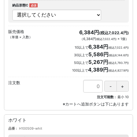
納品形態C
販売価格
6,384円
(税込7,022.4円)
（単価 × 入数）
（
6,384円
×
1
個
）
(税込7,022.4円)
6,384円
10以上で
(税込7,022.4円)
5,586円
30以上で
(税込6,144.6円)
5,267円
50以上で
(税込5,793.7円)
4,389円
100以上で
(税込4,827.9円)
注文数
注文可能数
最小
10
ホワイト
品番
H100509-whit