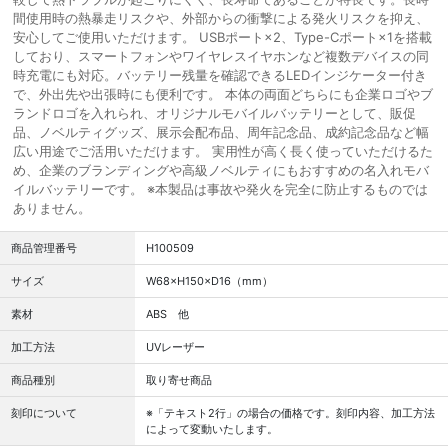
間使用時の熱暴走リスクや、外部からの衝撃による発火リスクを抑え、
安心してご使用いただけます。 USBポート×2、Type-Cポート×1を搭載
しており、スマートフォンやワイヤレスイヤホンなど複数デバイスの同
時充電にも対応。バッテリー残量を確認できるLEDインジケーター付き
で、外出先や出張時にも便利です。 本体の両面どちらにも企業ロゴやブ
ランドロゴを入れられ、オリジナルモバイルバッテリーとして、販促
品、ノベルティグッズ、展示会配布品、周年記念品、成約記念品など幅
広い用途でご活用いただけます。 実用性が高く長く使っていただけるた
め、企業のブランディングや高級ノベルティにもおすすめの名入れモバ
イルバッテリーです。 ※本製品は事故や発火を完全に防止するものでは
ありません。
商品管理番号
H100509
サイズ
W68×H150×D16（mm）
素材
ABS 他
加工方法
UVレーザー
商品種別
取り寄せ商品
刻印について
※「テキスト2行」の場合の価格です。刻印内容、加工方法
によって変動いたします。