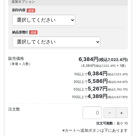
追加オプション
刻印内容
納品形態C
販売価格
6,384円
(税込7,022.4円)
（単価 × 入数）
（
6,384円
×
1
個
）
(税込7,022.4円)
6,384円
10以上で
(税込7,022.4円)
5,586円
30以上で
(税込6,144.6円)
5,267円
50以上で
(税込5,793.7円)
4,389円
100以上で
(税込4,827.9円)
注文数
注文可能数
最小
10