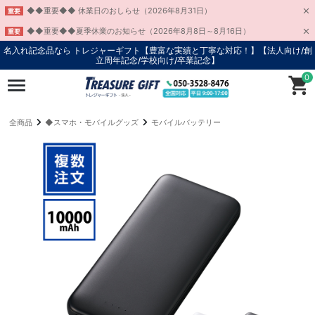
◆◆重要◆◆ 休業日のおしらせ（2026年8月31日）
重要
◆◆重要◆◆夏季休業のお知らせ（2026年8月8日～8月16日）
重要
名入れ記念品なら トレジャーギフト【豊富な実績と丁寧な対応！】
【法人向け/創
立周年記念/学校向け/卒業記念】
0
全商品
◆スマホ・モバイルグッズ
モバイルバッテリー