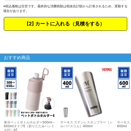
※税込価格は目安です。最終的な消費税額は税抜合計額から計算されるため、変動する
場合があります。
カートに入れる
おすすめ商品
保冷ペットボトルホルダー500ml～
サーモス ステンレスタンブラー［シ
サーモス
650mlタイプE（折りたたみハンド
ルバースリム］400ml
600ml
ル付）AT