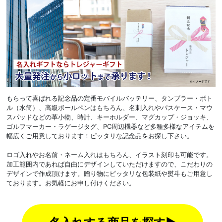
もらって喜ばれる記念品の定番モバイルバッテリー、タンブラー・ボト
ル（水筒）、高級ボールペンはもちろん、名刺入れやパスケース・マウ
スパッドなどの革小物、時計、キーホルダー、マグカップ・ジョッキ、
ゴルフマーカー・ラゲージタグ、PC周辺機器など多種多様なアイテムを
幅広くご用意しております！ピッタリな記念品をお探し下さい。
ロゴ入れやお名前・ネーム入れはもちろん、イラスト刻印も可能です。
加工範囲内であれば自由にデザインしていただけますので、こだわりの
デザインで作成頂けます。贈り物にピッタリな包装紙や熨斗もご用意し
ております。お気軽にお申し付けください。