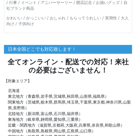
/ 行事 / イベント / アニバーサーリー / 開店記念 / お揃いグッズ / 自
社ブランド商品
かわいい / かっこいい / おしゃれ / もらってうれしい / 実用性 / 大人
向け / 子供向け
日本全国どこでも対応致します！
全てオンライン・配送での対応！来社
の必要はございません！
【対象エリア】
北海道
東北地方（青森県,岩手県,宮城県,秋田県,山形県,福島県）
関東地方（茨城県,栃木県,群馬県,埼玉県,千葉県,東京都,神奈川県,山梨
県,長野県）
北陸地方（新潟県,富山県,石川県,福井県）
東海地方（岐阜県,静岡県,愛知県,三重県）
近畿・関西地方（滋賀県,京都府,大阪府,兵庫県,奈良県,和歌山県）
中国地方（鳥取県,島根県,岡山県,広島県,山口県）