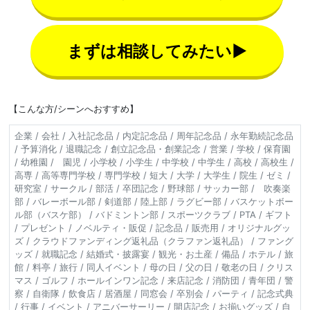
まずは相談してみたい▶
【こんな方/シーンへおすすめ】
企業 / 会社 / 入社記念品 / 内定記念品 / 周年記念品 / 永年勤続記念品
/ 予算消化 / 退職記念 / 創立記念品・創業記念 / 営業 / 学校 / 保育園
/ 幼稚園 / 園児 / 小学校 / 小学生 / 中学校 / 中学生 / 高校 / 高校生 /
高専 / 高等専門学校 / 専門学校 / 短大 / 大学 / 大学生 / 院生 / ゼミ /
研究室 / サークル / 部活 / 卒団記念 / 野球部 / サッカー部 / 吹奏楽
部 / バレーボール部 / 剣道部 / 陸上部 / ラグビー部 / バスケットボー
ル部（バスケ部） / バドミントン部 / スポーツクラブ / PTA / ギフト
/ プレゼント / ノベルティ・販促 / 記念品 / 販売用 / オリジナルグッ
ズ / クラウドファンディング返礼品（クラファン返礼品） / ファング
ッズ / 就職記念 / 結婚式・披露宴 / 観光・お土産 / 備品 / ホテル / 旅
館 / 料亭 / 旅行 / 同人イベント / 母の日 / 父の日 / 敬老の日 / クリス
マス / ゴルフ / ホールインワン記念 / 来店記念 / 消防団 / 青年団 / 警
察 / 自衛隊 / 飲食店 / 居酒屋 / 同窓会 / 卒別会 / パーティ / 記念式典
/ 行事 / イベント / アニバーサーリー / 開店記念 / お揃いグッズ / 自