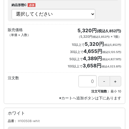
納品形態C
販売価格
5,320円
(税込5,852円)
（単価 × 入数）
（
5,320円
×
1
個
）
(税込5,852円)
5,320円
10以上で
(税込5,852円)
4,655円
30以上で
(税込5,120.5円)
4,389円
50以上で
(税込4,827.9円)
3,658円
100以上で
(税込4,023.8円)
注文数
注文可能数
最小
10
ホワイト
品番
H100508-whit