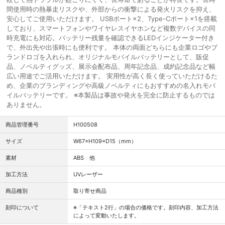
間使用時の熱暴走リスクや、外部からの衝撃による発火リスクを抑え、
安心してご使用いただけます。 USBポート×2、Type-Cポート×1を搭載
しており、スマートフォンやワイヤレスイヤホンなど複数デバイスの同
時充電にも対応。バッテリー残量を確認できるLEDインジケーター付き
で、外出先や出張時にも便利です。 本体の両面どちらにも企業ロゴやブ
ランドロゴを入れられ、オリジナルモバイルバッテリーとして、販促
品、ノベルティグッズ、展示会配布品、周年記念品、成約記念品など幅
広い用途でご活用いただけます。 実用性が高く長く使っていただけるた
め、企業のブランディングや高級ノベルティにもおすすめの名入れモバ
イルバッテリーです。 ※本製品は事故や発火を完全に防止するものでは
ありません。
商品管理番号
H100508
サイズ
W67×H109×D15（mm）
素材
ABS 他
加工方法
UVレーザー
商品種別
取り寄せ商品
刻印について
※「テキスト2行」の場合の価格です。刻印内容、加工方法
によって変動いたします。