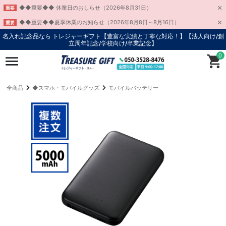
◆◆重要◆◆ 休業日のおしらせ（2026年8月31日）
重要
◆◆重要◆◆夏季休業のお知らせ（2026年8月8日～8月16日）
重要
名入れ記念品なら トレジャーギフト【豊富な実績と丁寧な対応！】
【法人向け/創
立周年記念/学校向け/卒業記念】
0
全商品
◆スマホ・モバイルグッズ
モバイルバッテリー