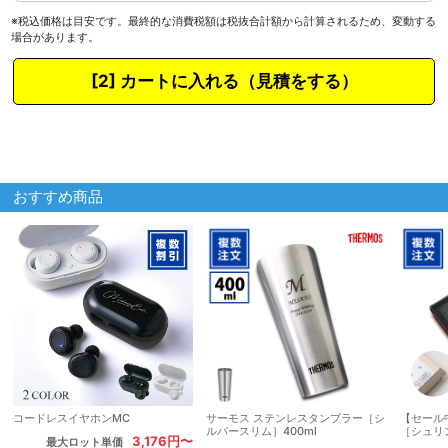
※税込価格は目安です。最終的な消費税額は税抜合計額から計算されるため、変動する
場合があります。
カートに入れる
おすすめ商品
コードレスイヤホンMC
サーモス ステンレスタンブラー［シ
【セール
ルバースリム］400ml
［シュリ
3,176円〜
最大ロット単価