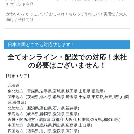
社ブランド商品
かわいい / かっこいい / おしゃれ / もらってうれしい / 実用性 / 大人
向け / 子供向け
日本全国どこでも対応致します！
全てオンライン・配送での対応！来社
の必要はございません！
【対象エリア】
北海道
東北地方（青森県,岩手県,宮城県,秋田県,山形県,福島県）
関東地方（茨城県,栃木県,群馬県,埼玉県,千葉県,東京都,神奈川県,山梨
県,長野県）
北陸地方（新潟県,富山県,石川県,福井県）
東海地方（岐阜県,静岡県,愛知県,三重県）
近畿・関西地方（滋賀県,京都府,大阪府,兵庫県,奈良県,和歌山県）
中国地方（鳥取県,島根県,岡山県,広島県,山口県）
四国地方（徳島県,香川県,愛媛県,高知県）