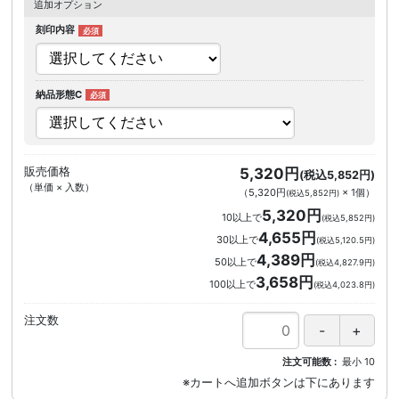
追加オプション
刻印内容
納品形態C
販売価格
5,320円
(税込5,852円)
（単価 × 入数）
（
5,320円
×
1
個
）
(税込5,852円)
5,320円
10以上で
(税込5,852円)
4,655円
30以上で
(税込5,120.5円)
4,389円
50以上で
(税込4,827.9円)
3,658円
100以上で
(税込4,023.8円)
注文数
注文可能数
最小
10