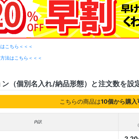
録はこちら＜＜＜
用方法はこちら＜＜＜
ョン（個別名入れ/納品形態）と注文数を設
こちらの商品は
10個から購入
内訳
（
2,2