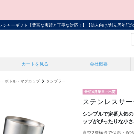
トレジャーギフト【豊富な実績と丁寧な対応！】
【法人向け/創立周年記念
カートを見る
会社概要
ー・ボトル・マグカップ
タンブラー
最短4営業日～出荷
ステンレスサーモ
シンプルで定番人気の
ップがぴったりな小さ
真空2層構造で保温・保