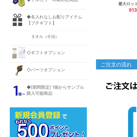
最大ロッ
91
◆名入れなしお配りアイテム
【プチギフト】
タオル（今治）
◇ギフトオプション
ご注文の流れ
◇パーツオプション
◆[期間限定] 1個からサンプル
購入可能商品