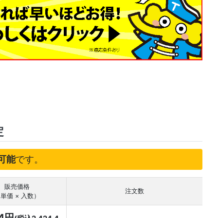
定
可能
です。
販売価格
注文数
単価 × 入数）
04円