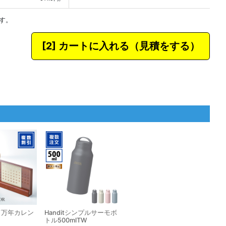
す。
カートに入れる
ド万年カレン
Handitシンプルサーモボ
トル500mlTW