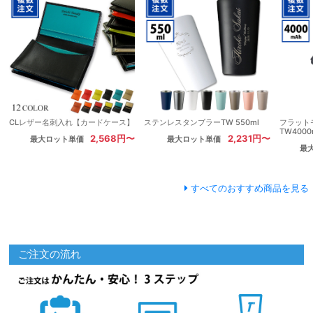
CLレザー名刺入れ【カードケース】
ステンレスタンブラーTW 550ml
フラット
TW4000
2,568円〜
2,231円〜
最大ロット単価
最大ロット単価
最
すべてのおすすめ商品を見る
ご注文の流れ