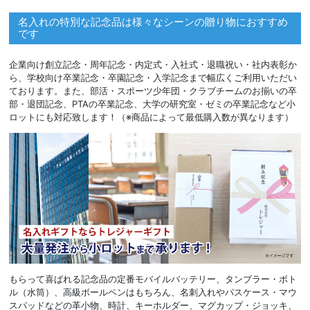
名入れの特別な記念品は様々なシーンの贈り物におすすめ
です
企業向け創立記念・周年記念・内定式・入社式・退職祝い・社内表彰か
ら、学校向け卒業記念・卒園記念・入学記念まで幅広くご利用いただい
ております。また、部活・スポーツ少年団・クラブチームのお揃いの卒
部・退団記念、PTAの卒業記念、大学の研究室・ゼミの卒業記念など小
ロットにも対応致します！（※商品によって最低購入数が異なります）
もらって喜ばれる記念品の定番モバイルバッテリー、タンブラー・ボト
ル（水筒）、高級ボールペンはもちろん、名刺入れやパスケース・マウ
スパッドなどの革小物、時計、キーホルダー、マグカップ・ジョッキ、