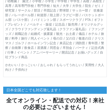
/ 幼稚園 / 園児 / 小学校 / 小学生 / 中学校 / 中学生 / 高校 / 高校生 /
高専 / 高等専門学校 / 専門学校 / 短大 / 大学 / 大学生 / 院生 / ゼミ /
研究室 / サークル / 部活 / 卒団記念 / 野球部 / サッカー部 / 吹奏楽
部 / バレーボール部 / 剣道部 / 陸上部 / ラグビー部 / バスケットボー
ル部（バスケ部） / バドミントン部 / スポーツクラブ / PTA / ギフト
/ プレゼント / ノベルティ・販促 / 記念品 / 販売用 / オリジナルグッ
ズ / クラウドファンディング返礼品（クラファン返礼品） / ファング
ッズ / 就職記念 / 結婚式・披露宴 / 観光・お土産 / 備品 / ホテル / 旅
館 / 料亭 / 旅行 / 同人イベント / 母の日 / 父の日 / 敬老の日 / クリス
マス / ゴルフ / ホールインワン記念 / 来店記念 / 消防団 / 青年団 / 警
察 / 自衛隊 / 飲食店 / 居酒屋 / 同窓会 / 卒別会 / パーティ / 記念式典
/ 行事 / イベント / アニバーサーリー / 開店記念 / お揃いグッズ / 自
社ブランド商品
かわいい / かっこいい / おしゃれ / もらってうれしい / 実用性 / 大人
向け / 子供向け
日本全国どこでも対応致します！
全てオンライン・配送での対応！来社
の必要はございません！