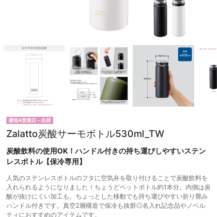
最短4営業日～出荷
Zalatto炭酸サーモボトル530ml_TW
炭酸飲料の使用OK！ハンドル付きの持ち運びしやすいステン
レスボトル【保冷専用】
人気のステンレスボトルのフタに空気弁を取り付けることで炭酸飲料を
入れられるようになりました！ちょうどペットボトル約1本分。内側は炭
酸が抜けにくい加工も。ちょっとした移動でも持ち運びやすい折り畳み
ハンドル付きです。真空2層構造で保冷も抜群◎名入れ記念品やノベル
ティにおすすめのアイテムです。