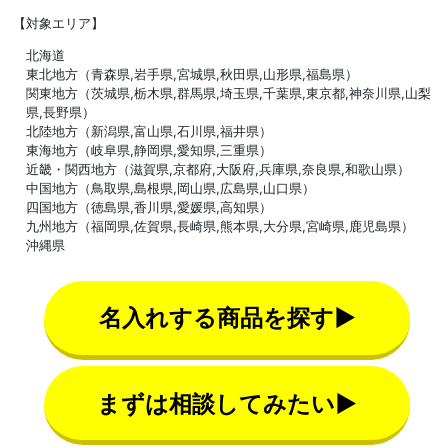
【対象エリア】
北海道
東北地方（青森県,岩手県,宮城県,秋田県,山形県,福島県）
関東地方（茨城県,栃木県,群馬県,埼玉県,千葉県,東京都,神奈川県,山梨
県,長野県）
北陸地方（新潟県,富山県,石川県,福井県）
東海地方（岐阜県,静岡県,愛知県,三重県）
近畿・関西地方（滋賀県,京都府,大阪府,兵庫県,奈良県,和歌山県）
中国地方（鳥取県,島根県,岡山県,広島県,山口県）
四国地方（徳島県,香川県,愛媛県,高知県）
九州地方（福岡県,佐賀県,長崎県,熊本県,大分県,宮崎県,鹿児島県）
沖縄県
名入れする商品を探す▶
まずは相談してみたい▶