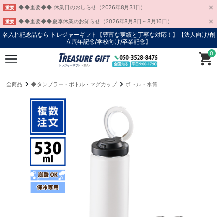
◆◆重要◆◆ 休業日のおしらせ（2026年8月31日）
重要
◆◆重要◆◆夏季休業のお知らせ（2026年8月8日～8月16日）
重要
名入れ記念品なら トレジャーギフト【豊富な実績と丁寧な対応！】
【法人向け/創
立周年記念/学校向け/卒業記念】
0
全商品
◆タンブラー・ボトル・マグカップ
ボトル・水筒