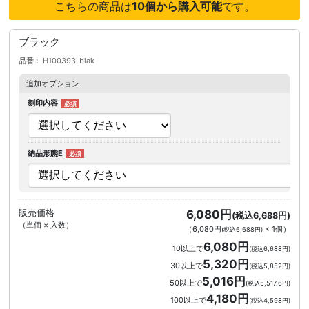
こちらの商品は
10個から購入可能
です。
ブラック
品番
H100393-blak
追加オプション
刻印内容
納品形態E
販売価格
6,080円
(税込6,688円)
（単価 × 入数）
（
6,080円
×
1
個
）
(税込6,688円)
6,080円
10以上で
(税込6,688円)
5,320円
30以上で
(税込5,852円)
5,016円
50以上で
(税込5,517.6円)
4,180円
100以上で
(税込4,598円)