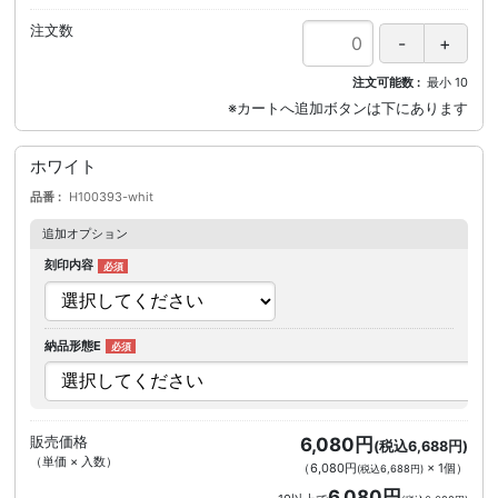
注文数
注文可能数
最小
10
ホワイト
品番
H100393-whit
追加オプション
刻印内容
納品形態E
販売価格
6,080円
(税込6,688円)
（単価 × 入数）
（
6,080円
×
1
個
）
(税込6,688円)
6,080円