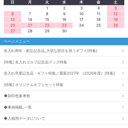
日
月
火
水
木
金
土
1
2
3
4
5
6
7
8
9
10
11
12
13
14
15
16
17
18
19
20
21
22
23
24
25
26
27
28
29
30
ページメニュー
名入れ周年・創立記念品_大切な節目を祝うギフト[特集]
[特集] 名入れゴルフ記念品グッズ特集
名入れ卒業記念品・ギフト特集／最新2027年 （2026年度）[特集]
[特集] オリジナルギフトセット特集
◆刻印色参考例
◆事例掲載_一覧
◆入稿用データについて