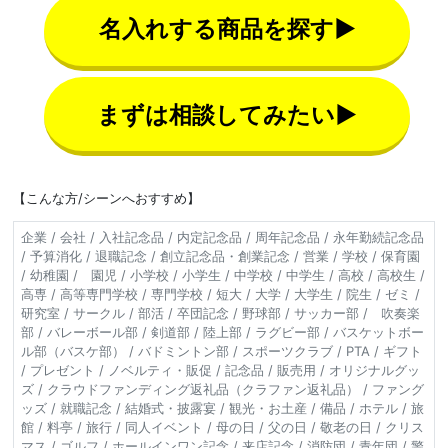
名入れする商品を探す▶
まずは相談してみたい▶
【こんな方/シーンへおすすめ】
企業 / 会社 / 入社記念品 / 内定記念品 / 周年記念品 / 永年勤続記念品
/ 予算消化 / 退職記念 / 創立記念品・創業記念 / 営業 / 学校 / 保育園
/ 幼稚園 / 園児 / 小学校 / 小学生 / 中学校 / 中学生 / 高校 / 高校生 /
高専 / 高等専門学校 / 専門学校 / 短大 / 大学 / 大学生 / 院生 / ゼミ /
研究室 / サークル / 部活 / 卒団記念 / 野球部 / サッカー部 / 吹奏楽
部 / バレーボール部 / 剣道部 / 陸上部 / ラグビー部 / バスケットボー
ル部（バスケ部） / バドミントン部 / スポーツクラブ / PTA / ギフト
/ プレゼント / ノベルティ・販促 / 記念品 / 販売用 / オリジナルグッ
ズ / クラウドファンディング返礼品（クラファン返礼品） / ファング
ッズ / 就職記念 / 結婚式・披露宴 / 観光・お土産 / 備品 / ホテル / 旅
館 / 料亭 / 旅行 / 同人イベント / 母の日 / 父の日 / 敬老の日 / クリス
マス / ゴルフ / ホールインワン記念 / 来店記念 / 消防団 / 青年団 / 警