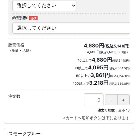
納品形態E
販売価格
4,680円
(税込5,148円)
（単価 × 入数）
（
4,680円
×
1
個
）
(税込5,148円)
4,680円
10以上で
(税込5,148円)
4,095円
30以上で
(税込4,504.5円)
3,861円
50以上で
(税込4,247.1円)
3,218円
100以上で
(税込3,539.8円)
注文数
注文可能数
最小
10
スモークブルー