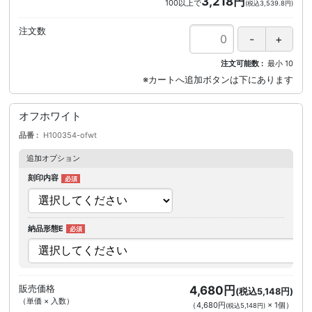
3,218円
100以上で
(税込3,539.8円)
注文数
注文可能数
最小
10
オフホワイト
品番
H100354-ofwt
追加オプション
刻印内容
納品形態E
販売価格
4,680円
(税込5,148円)
（単価 × 入数）
（
4,680円
×
1
個
）
(税込5,148円)