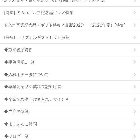
名入れ周年・創立記念品_大切な節目を祝うギフト[特集]
[特集] 名入れゴルフ記念品グッズ特集
名入れ卒業記念品・ギフト特集／最新2027年 （2026年度）[特集]
[特集] オリジナルギフトセット特集
◆刻印色参考例
◆事例掲載_一覧
◆入稿用データについて
◆卒業記念品の英語表記対応表
◆卒業記念品向け名入れデザイン例
◆当店の特徴
◆よくあるご質問
◆ブログ一覧