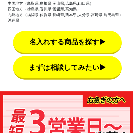
中国地方（鳥取県,島根県,岡山県,広島県,山口県）
四国地方（徳島県,香川県,愛媛県,高知県）
九州地方（福岡県,佐賀県,長崎県,熊本県,大分県,宮崎県,鹿児島県）
沖縄県
名入れする商品を探す▶
まずは相談してみたい▶