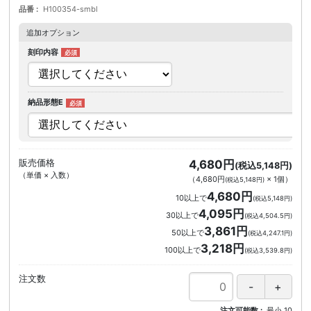
品番
H100354-smbl
追加オプション
刻印内容
納品形態E
販売価格
4,680円
(税込5,148円)
（単価 × 入数）
（
4,680円
×
1
個
）
(税込5,148円)
4,680円
10以上で
(税込5,148円)
4,095円
30以上で
(税込4,504.5円)
3,861円
50以上で
(税込4,247.1円)
3,218円
100以上で
(税込3,539.8円)
注文数
注文可能数
最小
10