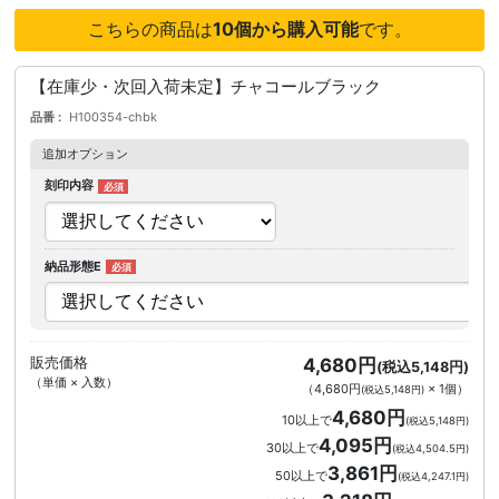
こちらの商品は
10個から購入可能
です。
【在庫少・次回入荷未定】チャコールブラック
品番
H100354-chbk
追加オプション
刻印内容
納品形態E
販売価格
4,680円
(税込5,148円)
（単価 × 入数）
（
4,680円
×
1
個
）
(税込5,148円)
4,680円
10以上で
(税込5,148円)
4,095円
30以上で
(税込4,504.5円)
3,861円
50以上で
(税込4,247.1円)