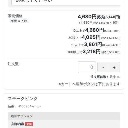
販売価格
4,680円
(税込5,148円)
（単価 × 入数）
（
4,680円
×
1
個
）
(税込5,148円)
4,680円
10以上で
(税込5,148円)
4,095円
30以上で
(税込4,504.5円)
3,861円
50以上で
(税込4,247.1円)
3,218円
100以上で
(税込3,539.8円)
注文数
注文可能数
最小
10
スモークピンク
品番
H100354-smpk
追加オプション
刻印内容