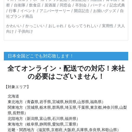
察 / 自衛隊 / 飲食店 / 居酒屋 / 同窓会 / 卒別会 / パーティ / 記念式典
/ 行事 / イベント / アニバーサーリー / 開店記念 / お揃いグッズ / 自
社ブランド商品
かわいい / かっこいい / おしゃれ / もらってうれしい / 実用性 / 大人
向け / 子供向け
日本全国どこでも対応致します！
全てオンライン・配送での対応！来社
の必要はございません！
【対象エリア】
北海道
東北地方（青森県,岩手県,宮城県,秋田県,山形県,福島県）
関東地方（茨城県,栃木県,群馬県,埼玉県,千葉県,東京都,神奈川県,山梨
県,長野県）
北陸地方（新潟県,富山県,石川県,福井県）
東海地方（岐阜県,静岡県,愛知県,三重県）
近畿・関西地方（滋賀県,京都府,大阪府,兵庫県,奈良県,和歌山県）