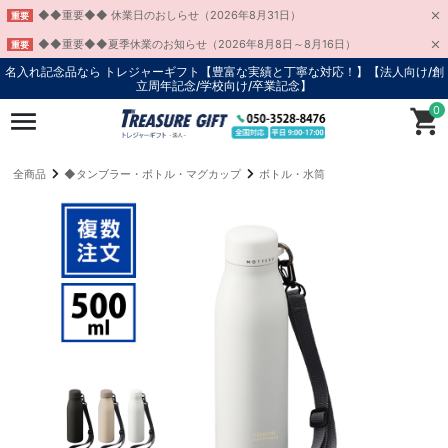
◆◆重要◆◆ 休業日のおしらせ（2026年8月31日）
重要
◆◆重要◆◆夏季休業のお知らせ（2026年8月8日～8月16日）
重要
名入れ記念品なら トレジャーギフト【豊富な実績と丁寧な対応！】
【法人向け/創
立周年記念/学校向け/卒業記念】
0
全商品
◆タンブラー・ボトル・マグカップ
ボトル・水筒