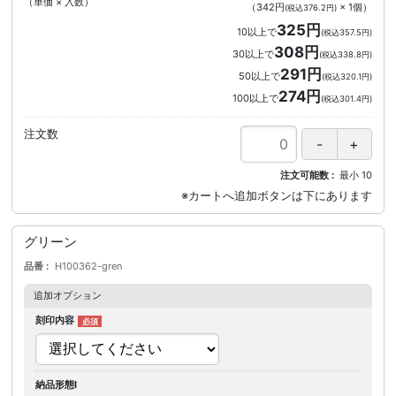
（単価 × 入数）
（
342円
×
1
個
）
(税込376.2円)
325円
10以上で
(税込357.5円)
308円
30以上で
(税込338.8円)
291円
50以上で
(税込320.1円)
274円
100以上で
(税込301.4円)
注文数
注文可能数
最小
10
グリーン
品番
H100362-gren
追加オプション
刻印内容
納品形態I