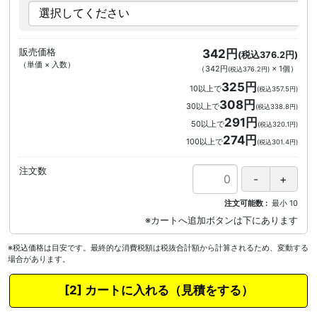
販売価格
342円
(税込376.2円)
（単価 × 入数）
（
342円
×
1
個
）
(税込376.2円)
325円
10以上で
(税込357.5円)
308円
30以上で
(税込338.8円)
291円
50以上で
(税込320.1円)
274円
100以上で
(税込301.4円)
注文数
注文可能数
最小
10
※税込価格は目安です。最終的な消費税額は税抜合計額から計算されるため、変動する
場合があります。
カートに入れる