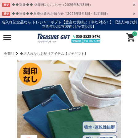
◆◆重要◆◆ 休業日のおしらせ（2026年8月31日）
重要
◆◆重要◆◆夏季休業のお知らせ（2026年8月8日～8月16日）
重要
名入れ記念品なら トレジャーギフト【豊富な実績と丁寧な対応！】
【法人向け/創
立周年記念/学校向け/卒業記念】
0
全商品
◆名入れなしお配りアイテム【プチギフト】