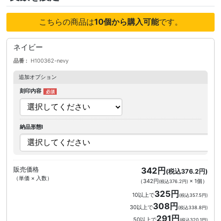
こちらの商品は
10個から購入可能
です。
ネイビー
品番
H100362-nevy
追加オプション
刻印内容
納品形態I
販売価格
342円
(税込376.2円)
（単価 × 入数）
（
342円
×
1
個
）
(税込376.2円)
325円
10以上で
(税込357.5円)
308円
30以上で
(税込338.8円)
291円
50以上で
(税込320.1円)