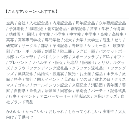
【こんな方/シーンへおすすめ】
企業 / 会社 / 入社記念品 / 内定記念品 / 周年記念品 / 永年勤続記念品
/ 予算消化 / 退職記念 / 創立記念品・創業記念 / 営業 / 学校 / 保育園
/ 幼稚園 / 園児 / 小学校 / 小学生 / 中学校 / 中学生 / 高校 / 高校生 /
高専 / 高等専門学校 / 専門学校 / 短大 / 大学 / 大学生 / 院生 / ゼミ /
研究室 / サークル / 部活 / 卒団記念 / 野球部 / サッカー部 / 吹奏楽
部 / バレーボール部 / 剣道部 / 陸上部 / ラグビー部 / バスケットボー
ル部（バスケ部） / バドミントン部 / スポーツクラブ / PTA / ギフト
/ プレゼント / ノベルティ・販促 / 記念品 / 販売用 / オリジナルグッ
ズ / クラウドファンディング返礼品（クラファン返礼品） / ファング
ッズ / 就職記念 / 結婚式・披露宴 / 観光・お土産 / 備品 / ホテル / 旅
館 / 料亭 / 旅行 / 同人イベント / 母の日 / 父の日 / 敬老の日 / クリス
マス / ゴルフ / ホールインワン記念 / 来店記念 / 消防団 / 青年団 / 警
察 / 自衛隊 / 飲食店 / 居酒屋 / 同窓会 / 卒別会 / パーティ / 記念式典
/ 行事 / イベント / アニバーサーリー / 開店記念 / お揃いグッズ / 自
社ブランド商品
かわいい / かっこいい / おしゃれ / もらってうれしい / 実用性 / 大人
向け / 子供向け