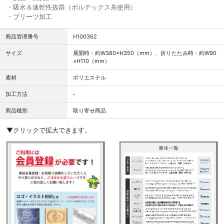
・吸水＆速乾性抜群（ボルテックス糸使用）
・プリーツ加工
商品管理番号
H100362
サイズ
展開時：約W380×H350（mm）、折りたたみ時：約W90
×H110（mm）
素材
ポリエステル
加工方法
-
商品種別
取り寄せ商品
▼クリックで拡大できます。