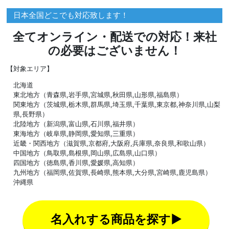
日本全国どこでも対応致します！
全てオンライン・配送での対応！来社
の必要はございません！
【対象エリア】
北海道
東北地方（青森県,岩手県,宮城県,秋田県,山形県,福島県）
関東地方（茨城県,栃木県,群馬県,埼玉県,千葉県,東京都,神奈川県,山梨
県,長野県）
北陸地方（新潟県,富山県,石川県,福井県）
東海地方（岐阜県,静岡県,愛知県,三重県）
近畿・関西地方（滋賀県,京都府,大阪府,兵庫県,奈良県,和歌山県）
中国地方（鳥取県,島根県,岡山県,広島県,山口県）
四国地方（徳島県,香川県,愛媛県,高知県）
九州地方（福岡県,佐賀県,長崎県,熊本県,大分県,宮崎県,鹿児島県）
沖縄県
名入れする商品を探す▶