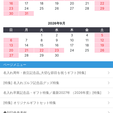
16
17
18
19
20
21
22
23
24
25
26
27
28
29
30
31
2026年9月
日
月
火
水
木
金
土
1
2
3
4
5
6
7
8
9
10
11
12
13
14
15
16
17
18
19
20
21
22
23
24
25
26
27
28
29
30
ページメニュー
名入れ周年・創立記念品_大切な節目を祝うギフト[特集]
[特集] 名入れゴルフ記念品グッズ特集
名入れ卒業記念品・ギフト特集／最新2027年 （2026年度）[特集]
[特集] オリジナルギフトセット特集
◆刻印色参考例