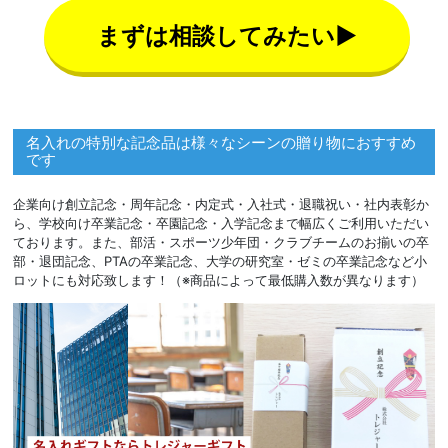
まずは相談してみたい▶
名入れの特別な記念品は様々なシーンの贈り物におすすめ
です
企業向け創立記念・周年記念・内定式・入社式・退職祝い・社内表彰か
ら、学校向け卒業記念・卒園記念・入学記念まで幅広くご利用いただい
ております。また、部活・スポーツ少年団・クラブチームのお揃いの卒
部・退団記念、PTAの卒業記念、大学の研究室・ゼミの卒業記念など小
ロットにも対応致します！（※商品によって最低購入数が異なります）