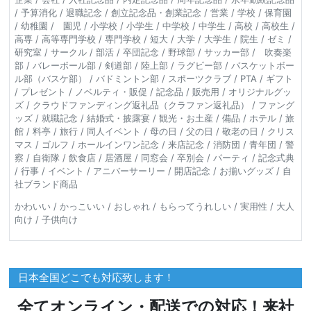
/ 予算消化 / 退職記念 / 創立記念品・創業記念 / 営業 / 学校 / 保育園
/ 幼稚園 / 園児 / 小学校 / 小学生 / 中学校 / 中学生 / 高校 / 高校生 /
高専 / 高等専門学校 / 専門学校 / 短大 / 大学 / 大学生 / 院生 / ゼミ /
研究室 / サークル / 部活 / 卒団記念 / 野球部 / サッカー部 / 吹奏楽
部 / バレーボール部 / 剣道部 / 陸上部 / ラグビー部 / バスケットボー
ル部（バスケ部） / バドミントン部 / スポーツクラブ / PTA / ギフト
/ プレゼント / ノベルティ・販促 / 記念品 / 販売用 / オリジナルグッ
ズ / クラウドファンディング返礼品（クラファン返礼品） / ファング
ッズ / 就職記念 / 結婚式・披露宴 / 観光・お土産 / 備品 / ホテル / 旅
館 / 料亭 / 旅行 / 同人イベント / 母の日 / 父の日 / 敬老の日 / クリス
マス / ゴルフ / ホールインワン記念 / 来店記念 / 消防団 / 青年団 / 警
察 / 自衛隊 / 飲食店 / 居酒屋 / 同窓会 / 卒別会 / パーティ / 記念式典
/ 行事 / イベント / アニバーサーリー / 開店記念 / お揃いグッズ / 自
社ブランド商品
かわいい / かっこいい / おしゃれ / もらってうれしい / 実用性 / 大人
向け / 子供向け
日本全国どこでも対応致します！
全てオンライン・配送での対応！来社