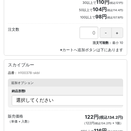
110円
30以上で
(税込121円)
104円
50以上で
(税込114.4円)
98円
100以上で
(税込107.8円)
注文数
注文可能数
最小
10
スカイブルー
品番
H100378-skbl
追加オプション
納品形態I
販売価格
122円
(税込134.2円)
（単価 × 入数）
（
122円
×
1
個
）
(税込134.2円)
116円