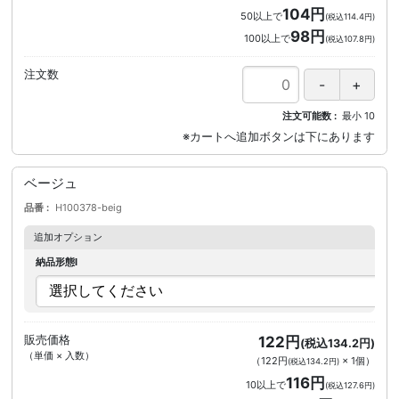
104円
50以上で
(税込114.4円)
98円
100以上で
(税込107.8円)
注文数
注文可能数
最小
10
ベージュ
品番
H100378-beig
追加オプション
納品形態I
販売価格
122円
(税込134.2円)
（単価 × 入数）
（
122円
×
1
個
）
(税込134.2円)
116円
10以上で
(税込127.6円)