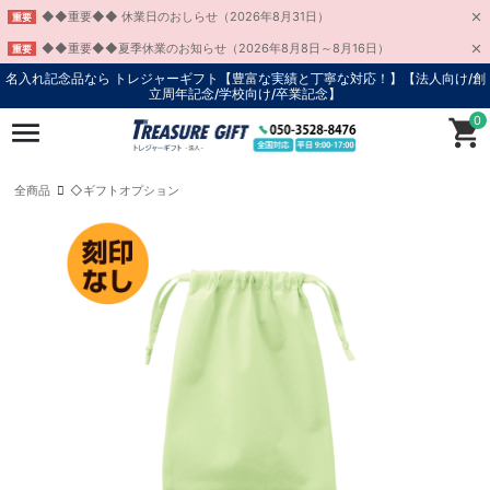
◆◆重要◆◆ 休業日のおしらせ（2026年8月31日）
重要
◆◆重要◆◆夏季休業のお知らせ（2026年8月8日～8月16日）
重要
名入れ記念品なら トレジャーギフト【豊富な実績と丁寧な対応！】
【法人向け/創
立周年記念/学校向け/卒業記念】
0
全商品
◇ギフトオプション