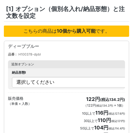
[1]
オプション（個別名入れ/納品形態）と注
文数を設定
こちらの商品は
10個から購入可能
です。
ディープブルー
品番
H100378-dpbl
追加オプション
納品形態I
販売価格
122円
(税込134.2円)
（単価 × 入数）
（
122円
×
1
個
）
(税込134.2円)
116円
10以上で
(税込127.6円)
110円
30以上で
(税込121円)
104円
50以上で
(税込114.4円)