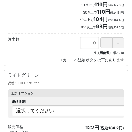
116円
10以上で
(税込127.6円)
110円
30以上で
(税込121円)
104円
50以上で
(税込114.4円)
98円
100以上で
(税込107.8円)
注文数
注文可能数
最小
10
ライトグリーン
品番
H100378-ltgr
追加オプション
納品形態I
販売価格
122円
(税込134.2円)