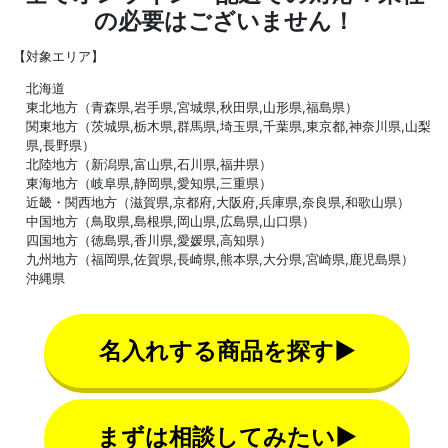
の必要はございません！
【対象エリア】
北海道
東北地方（青森県,岩手県,宮城県,秋田県,山形県,福島県）
関東地方（茨城県,栃木県,群馬県,埼玉県,千葉県,東京都,神奈川県,山梨
県,長野県）
北陸地方（新潟県,富山県,石川県,福井県）
東海地方（岐阜県,静岡県,愛知県,三重県）
近畿・関西地方（滋賀県,京都府,大阪府,兵庫県,奈良県,和歌山県）
中国地方（鳥取県,島根県,岡山県,広島県,山口県）
四国地方（徳島県,香川県,愛媛県,高知県）
九州地方（福岡県,佐賀県,長崎県,熊本県,大分県,宮崎県,鹿児島県）
沖縄県
名入れする商品を探す▶
まずは相談してみたい▶