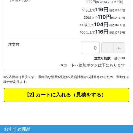
（単価 × 入数）
（
122円
×
1
個
）
(税込134.2円)
116円
10以上で
(税込127.6円)
110円
30以上で
(税込121円)
104円
50以上で
(税込114.4円)
116円
100以上で
(税込127.6円)
注文数
注文可能数
最小
10
※税込価格は目安です。最終的な消費税額は税抜合計額から計算されるため、変動する
場合があります。
カートに入れる
おすすめ商品