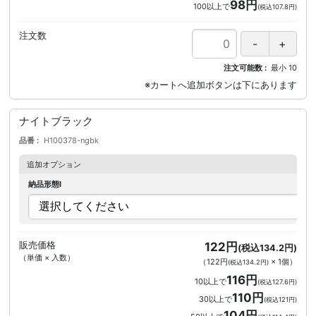
98円
100以上で
(税込107.8円)
注文数
注文可能数
最小
10
ナイトブラック
品番
H100378-ngbk
追加オプション
納品形態I
販売価格
122円
(税込134.2円)
（単価 × 入数）
（
122円
×
1
個
）
(税込134.2円)
116円
10以上で
(税込127.6円)
110円
30以上で
(税込121円)
104円