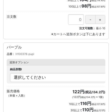
50以上で
(税込114.4円)
98円
100以上で
(税込107.8円)
注文数
注文可能数
最小
10
パープル
品番
H100378-pupl
追加オプション
納品形態I
販売価格
122円
(税込134.2円)
（単価 × 入数）
（
122円
×
1
個
）
(税込134.2円)
116円
10以上で
(税込127.6円)
110円
30以上で
(税込121円)