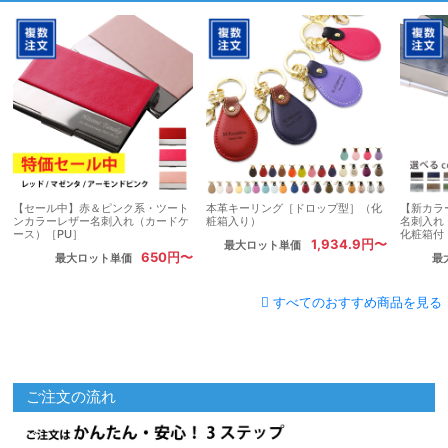
【セール中】赤＆ピンク系・ツート
本革キーリング［ドロップ型］（化
【新カラ
ンカラーレザー名刺入れ（カードケ
粧箱入り）
名刺入れ
ース）［PU］
化粧箱付
1,934.9円〜
最大ロット単価
650円〜
最大ロット単価
最
すべてのおすすめ商品を見る
ご注文の流れ