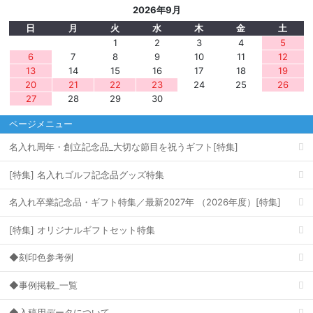
2026年9月
日
月
火
水
木
金
土
1
2
3
4
5
6
7
8
9
10
11
12
13
14
15
16
17
18
19
20
21
22
23
24
25
26
27
28
29
30
ページメニュー
名入れ周年・創立記念品_大切な節目を祝うギフト[特集]
[特集] 名入れゴルフ記念品グッズ特集
名入れ卒業記念品・ギフト特集／最新2027年 （2026年度）[特集]
[特集] オリジナルギフトセット特集
◆刻印色参考例
◆事例掲載_一覧
◆入稿用データについて