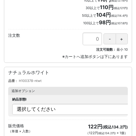
10以上で
(税込127.6円)
110円
30以上で
(税込121円)
104円
50以上で
(税込114.4円)
98円
100以上で
(税込107.8円)
注文数
注文可能数
最小
10
ナチュラルホワイト
品番
H100378-ntwt
追加オプション
納品形態I
販売価格
122円
(税込134.2円)
（単価 × 入数）
（
122円
×
1
個
）
(税込134.2円)