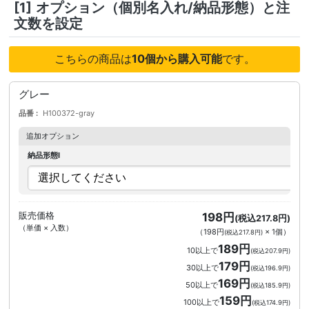
[1]
オプション（個別名入れ/納品形態）と注
文数を設定
こちらの商品は
10個から購入可能
です。
グレー
品番
H100372-gray
追加オプション
納品形態I
販売価格
198円
(税込217.8円)
（単価 × 入数）
（
198円
×
1
個
）
(税込217.8円)
189円
10以上で
(税込207.9円)
179円
30以上で
(税込196.9円)
169円
50以上で
(税込185.9円)
159円
100以上で
(税込174.9円)