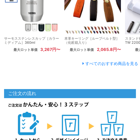
サーモスステンレスカップ［カラー
本革キーリング［ループベルト型］
スタンド
ミディアム］360ml
（化粧箱入り）
TW 220
3,267円〜
2,065.8円〜
最大ロット単価
最大ロット単価
最
すべてのおすすめ商品を見る
ご注文の流れ