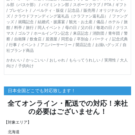
ル部（バスケ部） / バドミントン部 / スポーツクラブ / PTA / ギフト
/ プレゼント / ノベルティ・販促 / 記念品 / 販売用 / オリジナルグッ
ズ / クラウドファンディング返礼品（クラファン返礼品） / ファング
ッズ / 就職記念 / 結婚式・披露宴 / 観光・お土産 / 備品 / ホテル / 旅
館 / 料亭 / 旅行 / 同人イベント / 母の日 / 父の日 / 敬老の日 / クリス
マス / ゴルフ / ホールインワン記念 / 来店記念 / 消防団 / 青年団 / 警
察 / 自衛隊 / 飲食店 / 居酒屋 / 同窓会 / 卒別会 / パーティ / 記念式典
/ 行事 / イベント / アニバーサーリー / 開店記念 / お揃いグッズ / 自
社ブランド商品
かわいい / かっこいい / おしゃれ / もらってうれしい / 実用性 / 大人
向け / 子供向け
日本全国どこでも対応致します！
全てオンライン・配送での対応！来社
の必要はございません！
【対象エリア】
北海道