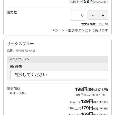
159円
100以上で
(税込174.9円)
注文数
注文可能数
最小
10
サックスブルー
品番
H100372-sxbl
追加オプション
納品形態I
販売価格
198円
(税込217.8円)
（単価 × 入数）
（
198円
×
1
個
）
(税込217.8円)
189円
10以上で
(税込207.9円)
179円
30以上で
(税込196.9円)
169円
50以上で
(税込185.9円)