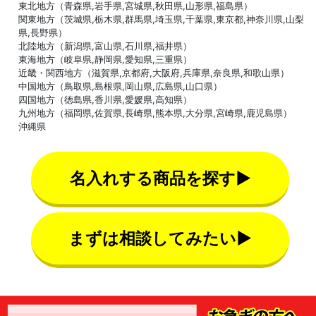
東北地方（青森県,岩手県,宮城県,秋田県,山形県,福島県）
関東地方（茨城県,栃木県,群馬県,埼玉県,千葉県,東京都,神奈川県,山梨
県,長野県）
北陸地方（新潟県,富山県,石川県,福井県）
東海地方（岐阜県,静岡県,愛知県,三重県）
近畿・関西地方（滋賀県,京都府,大阪府,兵庫県,奈良県,和歌山県）
中国地方（鳥取県,島根県,岡山県,広島県,山口県）
四国地方（徳島県,香川県,愛媛県,高知県）
九州地方（福岡県,佐賀県,長崎県,熊本県,大分県,宮崎県,鹿児島県）
沖縄県
名入れする商品を探す▶
まずは相談してみたい▶