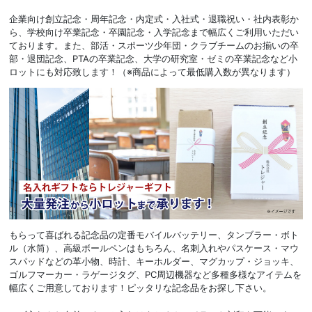
企業向け創立記念・周年記念・内定式・入社式・退職祝い・社内表彰か
ら、学校向け卒業記念・卒園記念・入学記念まで幅広くご利用いただい
ております。また、部活・スポーツ少年団・クラブチームのお揃いの卒
部・退団記念、PTAの卒業記念、大学の研究室・ゼミの卒業記念など小
ロットにも対応致します！（※商品によって最低購入数が異なります）
もらって喜ばれる記念品の定番モバイルバッテリー、タンブラー・ボト
ル（水筒）、高級ボールペンはもちろん、名刺入れやパスケース・マウ
スパッドなどの革小物、時計、キーホルダー、マグカップ・ジョッキ、
ゴルフマーカー・ラゲージタグ、PC周辺機器など多種多様なアイテムを
幅広くご用意しております！ピッタリな記念品をお探し下さい。