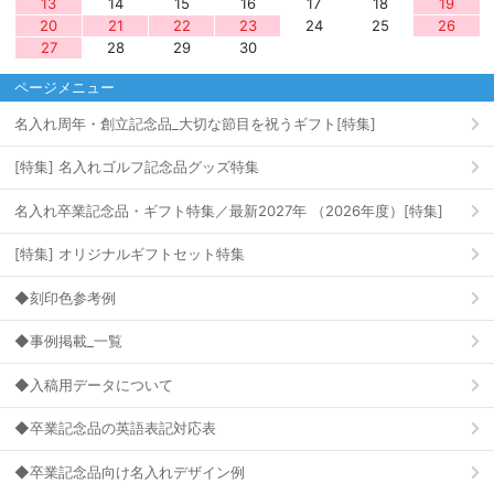
13
14
15
16
17
18
19
20
21
22
23
24
25
26
27
28
29
30
ページメニュー
名入れ周年・創立記念品_大切な節目を祝うギフト[特集]
[特集] 名入れゴルフ記念品グッズ特集
名入れ卒業記念品・ギフト特集／最新2027年 （2026年度）[特集]
[特集] オリジナルギフトセット特集
◆刻印色参考例
◆事例掲載_一覧
◆入稿用データについて
◆卒業記念品の英語表記対応表
◆卒業記念品向け名入れデザイン例