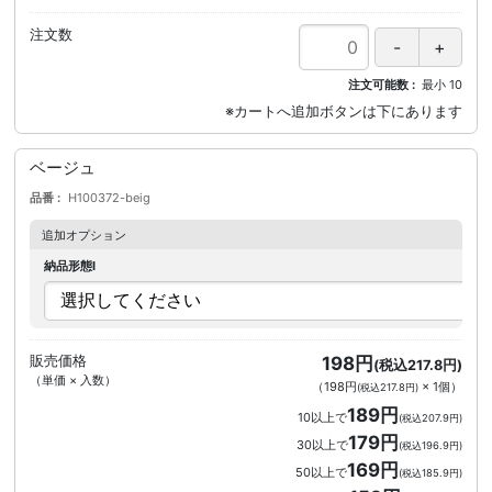
注文数
注文可能数
最小
10
ベージュ
品番
H100372-beig
追加オプション
納品形態I
販売価格
198円
(税込217.8円)
（単価 × 入数）
（
198円
×
1
個
）
(税込217.8円)
189円
10以上で
(税込207.9円)
179円
30以上で
(税込196.9円)
169円
50以上で
(税込185.9円)