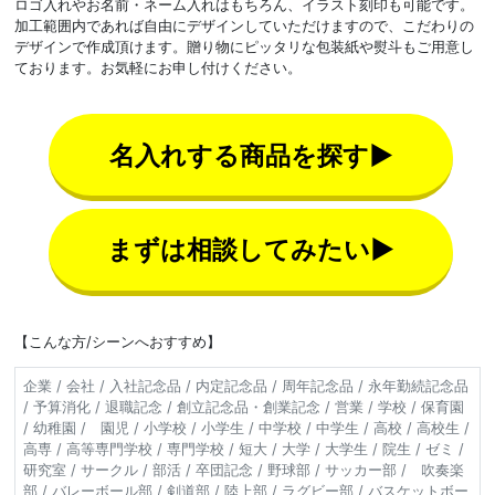
ロゴ入れやお名前・ネーム入れはもちろん、イラスト刻印も可能です。
加工範囲内であれば自由にデザインしていただけますので、こだわりの
デザインで作成頂けます。贈り物にピッタリな包装紙や熨斗もご用意し
ております。お気軽にお申し付けください。
名入れする商品を探す▶
まずは相談してみたい▶
【こんな方/シーンへおすすめ】
企業 / 会社 / 入社記念品 / 内定記念品 / 周年記念品 / 永年勤続記念品
/ 予算消化 / 退職記念 / 創立記念品・創業記念 / 営業 / 学校 / 保育園
/ 幼稚園 / 園児 / 小学校 / 小学生 / 中学校 / 中学生 / 高校 / 高校生 /
高専 / 高等専門学校 / 専門学校 / 短大 / 大学 / 大学生 / 院生 / ゼミ /
研究室 / サークル / 部活 / 卒団記念 / 野球部 / サッカー部 / 吹奏楽
部 / バレーボール部 / 剣道部 / 陸上部 / ラグビー部 / バスケットボー