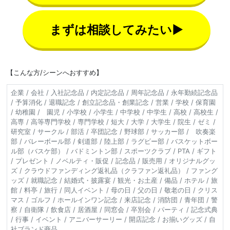
まずは相談してみたい▶
【こんな方/シーンへおすすめ】
企業 / 会社 / 入社記念品 / 内定記念品 / 周年記念品 / 永年勤続記念品
/ 予算消化 / 退職記念 / 創立記念品・創業記念 / 営業 / 学校 / 保育園
/ 幼稚園 / 園児 / 小学校 / 小学生 / 中学校 / 中学生 / 高校 / 高校生 /
高専 / 高等専門学校 / 専門学校 / 短大 / 大学 / 大学生 / 院生 / ゼミ /
研究室 / サークル / 部活 / 卒団記念 / 野球部 / サッカー部 / 吹奏楽
部 / バレーボール部 / 剣道部 / 陸上部 / ラグビー部 / バスケットボー
ル部（バスケ部） / バドミントン部 / スポーツクラブ / PTA / ギフト
/ プレゼント / ノベルティ・販促 / 記念品 / 販売用 / オリジナルグッ
ズ / クラウドファンディング返礼品（クラファン返礼品） / ファング
ッズ / 就職記念 / 結婚式・披露宴 / 観光・お土産 / 備品 / ホテル / 旅
館 / 料亭 / 旅行 / 同人イベント / 母の日 / 父の日 / 敬老の日 / クリス
マス / ゴルフ / ホールインワン記念 / 来店記念 / 消防団 / 青年団 / 警
察 / 自衛隊 / 飲食店 / 居酒屋 / 同窓会 / 卒別会 / パーティ / 記念式典
/ 行事 / イベント / アニバーサーリー / 開店記念 / お揃いグッズ / 自
社ブランド商品