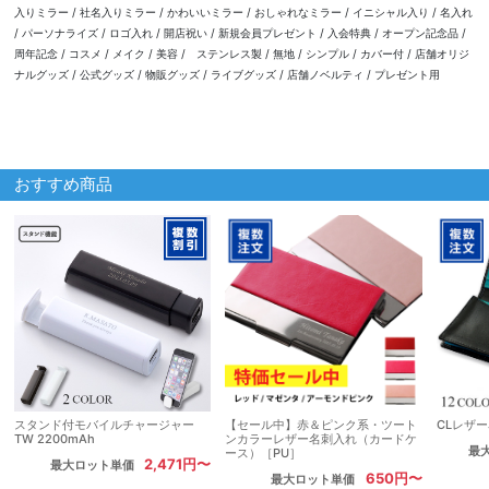
入りミラー / 社名入りミラー / かわいいミラー / おしゃれなミラー / イニシャル入り / 名入れ
/ パーソナライズ / ロゴ入れ / 開店祝い / 新規会員プレゼント / 入会特典 / オープン記念品 /
周年記念 / コスメ / メイク / 美容 / ステンレス製 / 無地 / シンプル / カバー付 / 店舗オリジ
ナルグッズ / 公式グッズ / 物販グッズ / ライブグッズ / 店舗ノベルティ / プレゼント用
おすすめ商品
スタンド付モバイルチャージャー
【セール中】赤＆ピンク系・ツート
CLレザ
TW 2200mAh
ンカラーレザー名刺入れ（カードケ
最
ース）［PU］
2,471円〜
最大ロット単価
650円〜
最大ロット単価