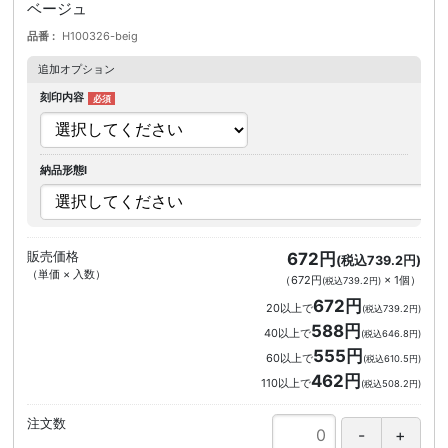
ベージュ
品番
H100326-beig
追加オプション
刻印内容
納品形態I
販売価格
672円
(税込739.2円)
（単価 × 入数）
（
672円
×
1
個
）
(税込739.2円)
672円
20以上で
(税込739.2円)
588円
40以上で
(税込646.8円)
555円
60以上で
(税込610.5円)
462円
110以上で
(税込508.2円)
注文数