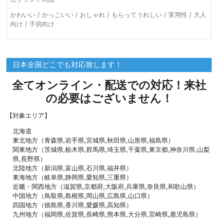
かわいい / かっこいい / おしゃれ / もらってうれしい / 実用性 / 大人
向け / 子供向け
日本全国どこでも対応致します！
全てオンライン・配送での対応！来社
の必要はございません！
【対象エリア】
北海道
東北地方（青森県,岩手県,宮城県,秋田県,山形県,福島県）
関東地方（茨城県,栃木県,群馬県,埼玉県,千葉県,東京都,神奈川県,山梨
県,長野県）
北陸地方（新潟県,富山県,石川県,福井県）
東海地方（岐阜県,静岡県,愛知県,三重県）
近畿・関西地方（滋賀県,京都府,大阪府,兵庫県,奈良県,和歌山県）
中国地方（鳥取県,島根県,岡山県,広島県,山口県）
四国地方（徳島県,香川県,愛媛県,高知県）
九州地方（福岡県,佐賀県,長崎県,熊本県,大分県,宮崎県,鹿児島県）