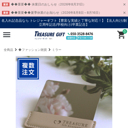
◆◆重要◆◆ 休業日のおしらせ（2026年8月31日）
重要
◆◆重要◆◆夏季休業のお知らせ（2026年8月8日～8月16日）
重要
名入れ記念品なら トレジャーギフト【豊富な実績と丁寧な対応！】
【法人向け/創
立周年記念/学校向け/卒業記念】
0
全商品
◆ファッション雑貨
ミラー