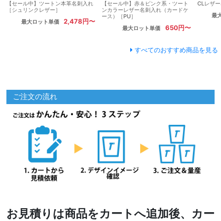
【セール中】ツートン本革名刺入れ
【セール中】赤＆ピンク系・ツート
CLレザ
［シュリンクレザー］
ンカラーレザー名刺入れ（カードケ
最
ース）［PU］
2,478円〜
最大ロット単価
650円〜
最大ロット単価
すべてのおすすめ商品を見る
ご注文の流れ
お見積りは商品をカートへ追加後、カー