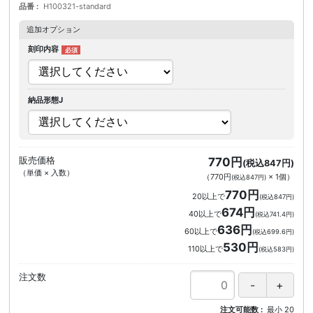
品番
H100321-standard
追加オプション
刻印内容
納品形態J
販売価格
770円
(税込847円)
（単価 × 入数）
（
770円
×
1
個
）
(税込847円)
770円
20以上で
(税込847円)
674円
40以上で
(税込741.4円)
636円
60以上で
(税込699.6円)
530円
110以上で
(税込583円)
注文数
注文可能数
最小
20