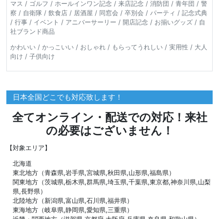
マス / ゴルフ / ホールインワン記念 / 来店記念 / 消防団 / 青年団 / 警
察 / 自衛隊 / 飲食店 / 居酒屋 / 同窓会 / 卒別会 / パーティ / 記念式典
/ 行事 / イベント / アニバーサーリー / 開店記念 / お揃いグッズ / 自
社ブランド商品
かわいい / かっこいい / おしゃれ / もらってうれしい / 実用性 / 大人
向け / 子供向け
日本全国どこでも対応致します！
全てオンライン・配送での対応！来社
の必要はございません！
【対象エリア】
北海道
東北地方（青森県,岩手県,宮城県,秋田県,山形県,福島県）
関東地方（茨城県,栃木県,群馬県,埼玉県,千葉県,東京都,神奈川県,山梨
県,長野県）
北陸地方（新潟県,富山県,石川県,福井県）
東海地方（岐阜県,静岡県,愛知県,三重県）