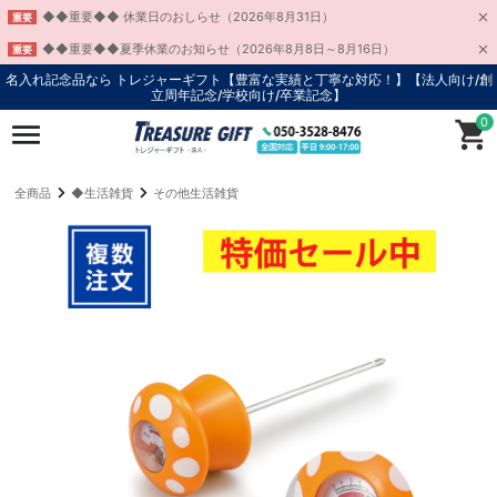
◆◆重要◆◆ 休業日のおしらせ（2026年8月31日）
重要
◆◆重要◆◆夏季休業のお知らせ（2026年8月8日～8月16日）
重要
名入れ記念品なら トレジャーギフト【豊富な実績と丁寧な対応！】
【法人向け/創
立周年記念/学校向け/卒業記念】
0
全商品
◆生活雑貨
その他生活雑貨