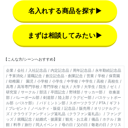
名入れする商品を探す▶
まずは相談してみたい▶
【こんな方/シーンへおすすめ】
企業 / 会社 / 入社記念品 / 内定記念品 / 周年記念品 / 永年勤続記念品
/ 予算消化 / 退職記念 / 創立記念品・創業記念 / 営業 / 学校 / 保育園
/ 幼稚園 / 園児 / 小学校 / 小学生 / 中学校 / 中学生 / 高校 / 高校生 /
高専 / 高等専門学校 / 専門学校 / 短大 / 大学 / 大学生 / 院生 / ゼミ /
研究室 / サークル / 部活 / 卒団記念 / 野球部 / サッカー部 / 吹奏楽
部 / バレーボール部 / 剣道部 / 陸上部 / ラグビー部 / バスケットボー
ル部（バスケ部） / バドミントン部 / スポーツクラブ / PTA / ギフト
/ プレゼント / ノベルティ・販促 / 記念品 / 販売用 / オリジナルグッ
ズ / クラウドファンディング返礼品（クラファン返礼品） / ファング
ッズ / 就職記念 / 結婚式・披露宴 / 観光・お土産 / 備品 / ホテル / 旅
館 / 料亭 / 旅行 / 同人イベント / 母の日 / 父の日 / 敬老の日 / クリス