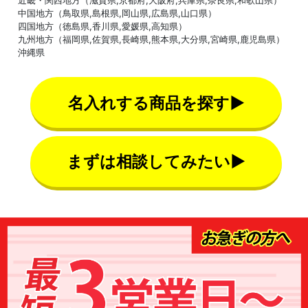
近畿・関西地方（滋賀県,京都府,大阪府,兵庫県,奈良県,和歌山県）
中国地方（鳥取県,島根県,岡山県,広島県,山口県）
四国地方（徳島県,香川県,愛媛県,高知県）
九州地方（福岡県,佐賀県,長崎県,熊本県,大分県,宮崎県,鹿児島県）
沖縄県
名入れする商品を探す▶
まずは相談してみたい▶