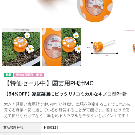
最短4営業日～出荷
【特価セール中】園芸用PH計MC
【54%OFF】家庭菜園にピッタリ♪コミカルなキノコ型PH計
大きく見易い表示部で使いやすいPH計。土壌を測定することでこれから
育てる野菜・花に適しているか確認することが可能です。差すだけで使
えて便利なだけでなく、庭を彩るカラフルなデザインもポイントです！
商品管理番号
H100321