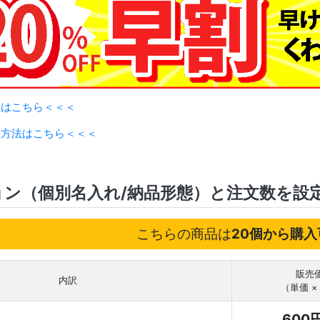
録はこちら＜＜＜
用方法はこちら＜＜＜
ョン（個別名入れ/納品形態）と注文数を設
こちらの商品は
20個から購入
販売
内訳
（単価 ×
600