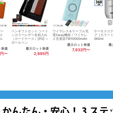
ザー
ペンギフトセット ツート
ワイヤレス＆ケーブル充
サーモスス
ス
ンカラーレザー名刺入れ
電2way機能！ワイヤレ
プ［カラー
ル
（カードケース）[PU] ＋
ス充電器TW10000mAh
360ml
ボールペン
最大ロット単価
最
ト単価
最大ロット単価
7,932円〜
80円〜
2,895円