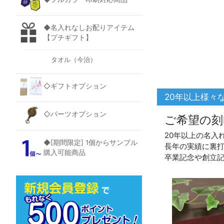
◆名入れなしお配りアイテム
【プチギフト】
タオル（今治）
◇ギフトオプション
20年以上様々
◇パーツオプション
ご希望の刻
20年以上の名入
◆[期間限定] 1個からサンプル
長年の実績に裏
購入可能商品
卒業記念や創立