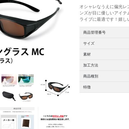
オシャレなうえに偏光レ
ンズが目に優しいアイテ
ライブに最適です！嬉し
商品管理番号
サイズ
素材
加工方法
商品種別
特徴