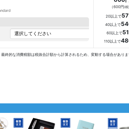
（
600円
(税
andard
5
20以上で
5
40以上で
5
60以上で
4
110以上で
。最終的な消費税額は税抜合計額から計算されるため、変動する場合がありま