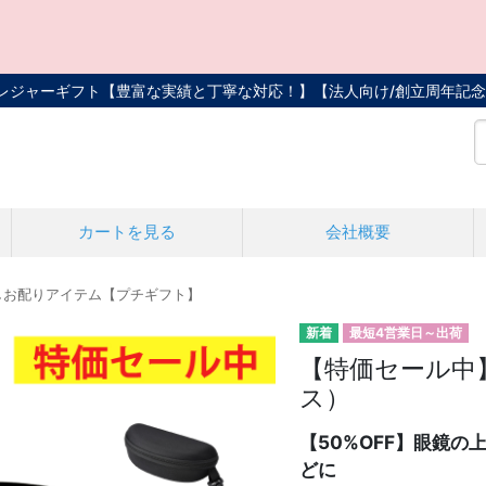
トレジャーギフト【豊富な実績と丁寧な対応！】
【法人向け/創立周年記念
カートを見る
会社概要
しお配りアイテム【プチギフト】
最短4営業日～出荷
【特価セール中
ス）
【50%OFF】眼鏡
どに