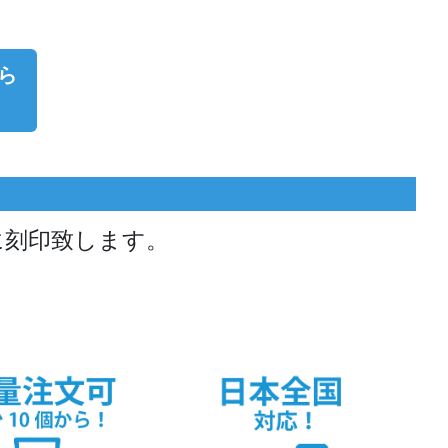
ら
に刻印致します。
。