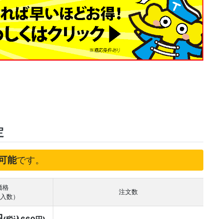
定
可能
です。
価格
注文数
 入数）
円