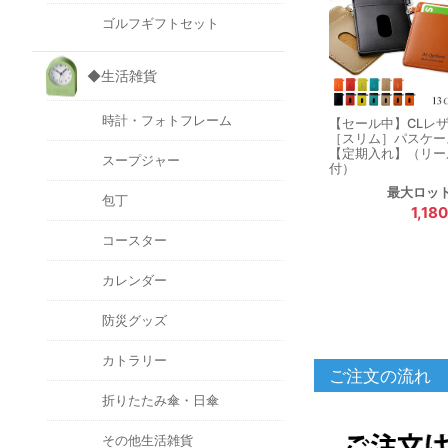
ゴルフギフトセット
◆生活雑貨
時計・フォトフレーム
【セール中】CLレ
［スリム］パスケー
【定期入れ】（リー
スープジャー
付）
最大ロッ
包丁
1,1
コースター
カレンダー
防災グッズ
カトラリー
ご注文の流れ
折りたたみ傘・日傘
その他生活雑貨