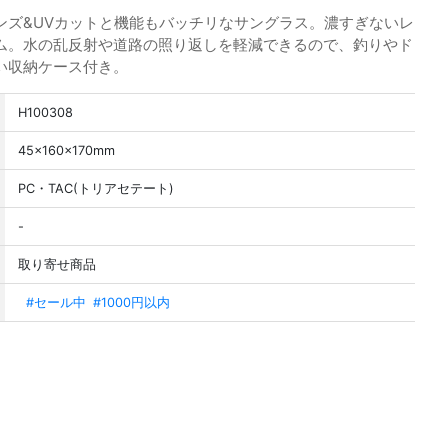
ンズ&UVカットと機能もバッチリなサングラス。濃すぎないレ
ム。水の乱反射や道路の照り返しを軽減できるので、釣りやド
い収納ケース付き。
H100308
45×160×170mm
PC・TAC(トリアセテート)
-
取り寄せ商品
#セール中
#1000円以内