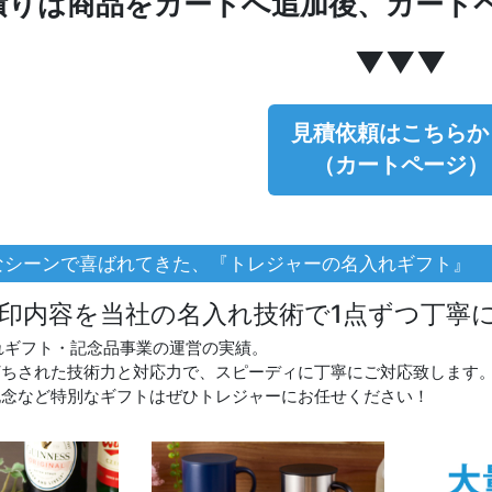
積りは商品をカートへ追加後、カート
▼▼▼
見積依頼はこちらか
（カートページ）
なシーンで喜ばれてきた、『トレジャーの名入れギフト』
印内容を当社の名入れ技術で1点ずつ丁寧
れギフト・記念品事業の運営の実績。
打ちされた技術力と対応力で、スピーディに丁寧にご対応致します
記念など特別なギフトはぜひトレジャーにお任せください！