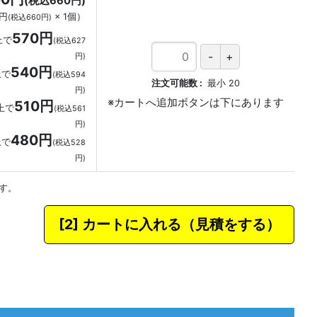
(税込660円)
0円
×
1
個
）
(税込660円)
570円
上で
(税込627
円)
540円
上で
(税込594
注文可能数
最小
20
円)
510円
上で
(税込561
円)
480円
上で
(税込528
円)
す。
カートに入れる