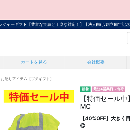
トレジャーギフト【豊富な実績と丁寧な対応！】
【法人向け/創立周年記念
カートを見る
会社概要
しお配りアイテム【プチギフト】
最短4営業日～出荷
【特価セール中
MC
【40%OFF】大き
◎