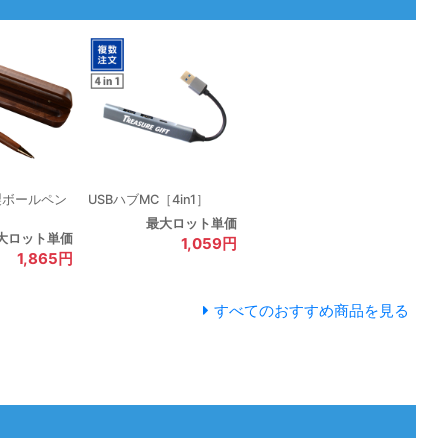
製ボールペン
USBハブMC［4in1］
最大ロット単価
大ロット単価
1,059円
1,865円
すべてのおすすめ商品を見る