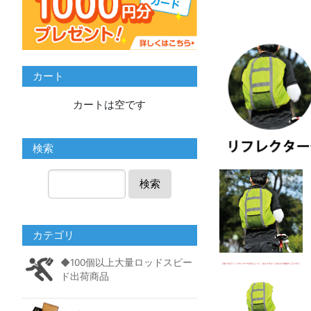
カート
カートは空です
検索
検索
カテゴリ
◆100個以上大量ロッドスピー
ド出荷商品