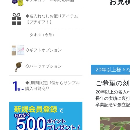
お見
◆名入れなしお配りアイテム
【プチギフト】
タオル（今治）
◇ギフトオプション
◇パーツオプション
20年以上様々
ご希望の刻
◆[期間限定] 1個からサンプル
購入可能商品
20年以上の名入
長年の実績に裏
卒業記念や創立