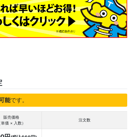
定
可能
です。
販売価格
注文数
（単価 × 入数）
00円