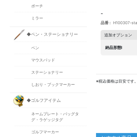
ポーチ
-
ミラー
品番
H100307-st
◆ペン・ステーショナリー
追加オプション
納品形態I
ペン
マウスパッド
ステーショナリー
※税込価格は目安です
しおり・ブックマーカー
◆ゴルフアイテム
ネームプレート・バッグタ
グ・ラゲッジタグ
ゴルフマーカー