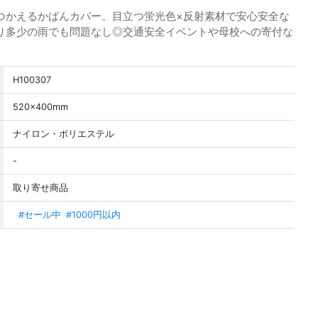
つかえるかばんカバー。目立つ蛍光色×反射素材で安心安全な
り多少の雨でも問題なし◎交通安全イベントや母校への寄付な
H100307
520×400mm
ナイロン・ポリエステル
-
取り寄せ商品
#セール中
#1000円以内