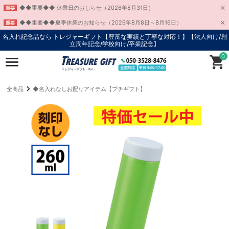
◆◆重要◆◆ 休業日のおしらせ（2026年8月31日）
重要
◆◆重要◆◆夏季休業のお知らせ（2026年8月8日～8月16日）
重要
名入れ記念品なら トレジャーギフト【豊富な実績と丁寧な対応！】
【法人向け/創
立周年記念/学校向け/卒業記念】
0
全商品
◆名入れなしお配りアイテム【プチギフト】