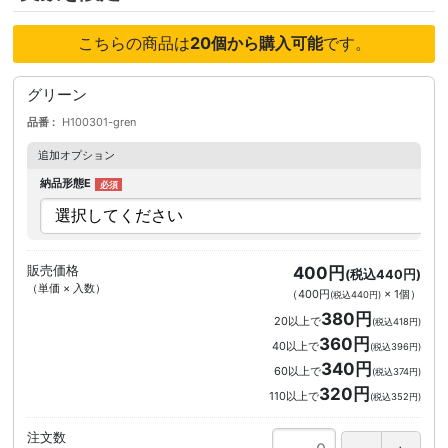
こちらの商品は
20個から購入可能
です。
グリーン
品番
H100301-gren
追加オプション
納品形態E
販売価格
400円
(税込440円)
（単価 × 入数）
（
400円
×
1
個
）
(税込440円)
380円
20以上で
(税込418円)
360円
40以上で
(税込396円)
340円
60以上で
(税込374円)
320円
110以上で
(税込352円)
注文数