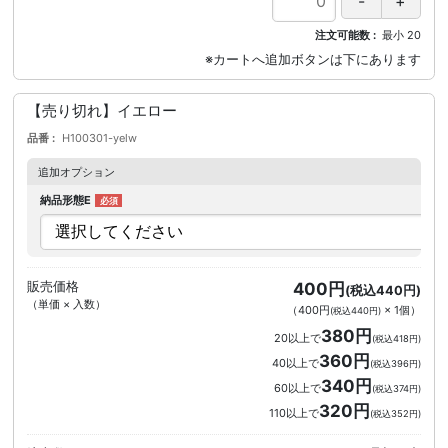
注文可能数
最小
20
【売り切れ】イエロー
品番
H100301-yelw
追加オプション
納品形態E
販売価格
400円
(税込440円)
（単価 × 入数）
（
400円
×
1
個
）
(税込440円)
380円
20以上で
(税込418円)
360円
40以上で
(税込396円)
340円
60以上で
(税込374円)
320円
110以上で
(税込352円)