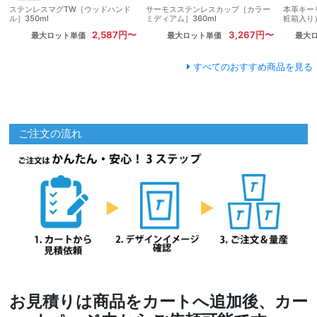
ステンレスマグTW［ウッドハンド
サーモスステンレスカップ［カラー
本革キー
ル］350ml
ミディアム］360ml
粧箱入り
2,587円〜
3,267円〜
最大ロット単価
最大ロット単価
最大
すべてのおすすめ商品を見る
ご注文の流れ
お見積りは商品をカートへ追加後、カー