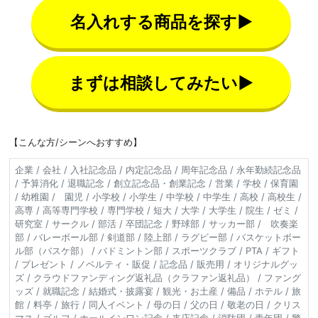
名入れする商品を探す▶
まずは相談してみたい▶
【こんな方/シーンへおすすめ】
企業 / 会社 / 入社記念品 / 内定記念品 / 周年記念品 / 永年勤続記念品
/ 予算消化 / 退職記念 / 創立記念品・創業記念 / 営業 / 学校 / 保育園
/ 幼稚園 / 園児 / 小学校 / 小学生 / 中学校 / 中学生 / 高校 / 高校生 /
高専 / 高等専門学校 / 専門学校 / 短大 / 大学 / 大学生 / 院生 / ゼミ /
研究室 / サークル / 部活 / 卒団記念 / 野球部 / サッカー部 / 吹奏楽
部 / バレーボール部 / 剣道部 / 陸上部 / ラグビー部 / バスケットボー
ル部（バスケ部） / バドミントン部 / スポーツクラブ / PTA / ギフト
/ プレゼント / ノベルティ・販促 / 記念品 / 販売用 / オリジナルグッ
ズ / クラウドファンディング返礼品（クラファン返礼品） / ファング
ッズ / 就職記念 / 結婚式・披露宴 / 観光・お土産 / 備品 / ホテル / 旅
館 / 料亭 / 旅行 / 同人イベント / 母の日 / 父の日 / 敬老の日 / クリス