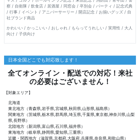
マス / ゴルフ / ホールインワン記念 / 来店記念 / 消防団 / 青年団 / 警
察 / 自衛隊 / 飲食店 / 居酒屋 / 同窓会 / 卒別会 / パーティ / 記念式典
/ 行事 / イベント / アニバーサーリー / 開店記念 / お揃いグッズ / 自
社ブランド商品
かわいい / かっこいい / おしゃれ / もらってうれしい / 実用性 / 大人
向け / 子供向け
日本全国どこでも対応致します！
全てオンライン・配送での対応！来社
の必要はございません！
【対象エリア】
北海道
東北地方（青森県,岩手県,宮城県,秋田県,山形県,福島県）
関東地方（茨城県,栃木県,群馬県,埼玉県,千葉県,東京都,神奈川県,山梨
県,長野県）
北陸地方（新潟県,富山県,石川県,福井県）
東海地方（岐阜県,静岡県,愛知県,三重県）
近畿・関西地方（滋賀県,京都府,大阪府,兵庫県,奈良県,和歌山県）