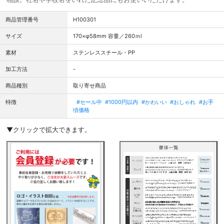
商品管理番号
H100301
サイズ
170×φ58mm 容量／260ｍl
素材
ステンレススチール・PP
加工方法
-
商品種別
取り寄せ商品
特徴
#セール中
#1000円以内
#かわいい
#おしゃれ
#お手
頃価格
▼クリックで拡大できます。