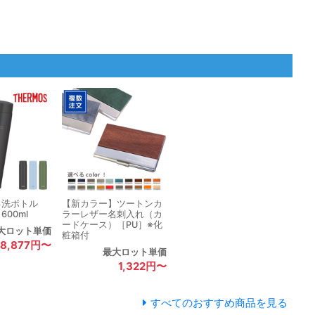
る洗ボトル
【新カラー】ツートンカ
00ml
ラーレザー名刺入れ（カ
ードケース）［PU］※化
大ロット単価
粧箱付
8,877円〜
最大ロット単価
1,322円〜
すべてのおすすめ商品を見る