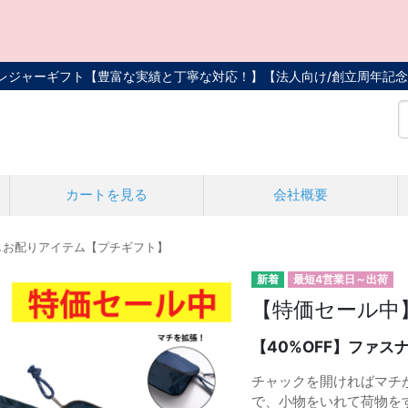
トレジャーギフト【豊富な実績と丁寧な対応！】
【法人向け/創立周年記念
カートを見る
会社概要
しお配りアイテム【プチギフト】
最短4営業日～出荷
【特価セール中
【40%OFF】ファ
チャックを開ければマチ
で、小物をいれて荷物を