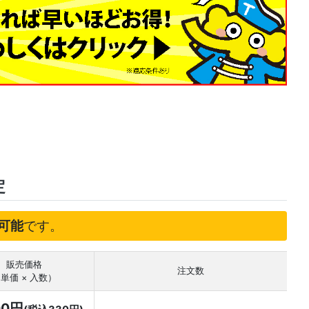
定
可能
です。
販売価格
注文数
単価 × 入数）
00円