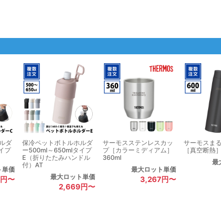
ルダ
保冷ペットボトルホルダ
サーモスステンレスカッ
サーモスま
タイプ
ー500ml～650mlタイプ
プ［カラーミディアム］
［真空断熱］6
E（折りたたみハンドル
360ml
最
付）AT
ト単価
最大ロット単価
最大ロット単価
9円〜
3,267円〜
2,669円〜