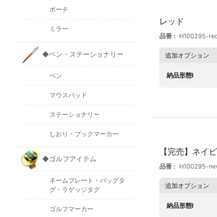
ポーチ
レッド
ミラー
品番
H100295-re
◆ペン・ステーショナリー
追加オプション
納品形態I
ペン
マウスパッド
ステーショナリー
しおり・ブックマーカー
【完売】ネイビ
◆ゴルフアイテム
品番
H100295-ne
ネームプレート・バッグタ
追加オプション
グ・ラゲッジタグ
納品形態I
ゴルフマーカー