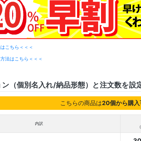
録はこちら＜＜＜
用方法はこちら＜＜＜
ョン（個別名入れ/納品形態）と注文数を設
こちらの商品は
20個から購入
内訳
（
3