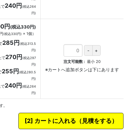
240円
上で
(税込264
円)
00円
(税込330円)
0円
×
1
個
）
(税込330円)
285円
で
(税込313.5
円)
270円
上で
(税込297
注文可能数
最小
20
円)
255円
で
(税込280.5
円)
240円
上で
(税込264
円)
す。
カートに入れる