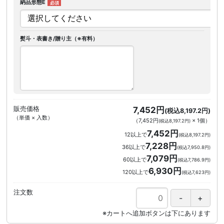
納品形態E
熨斗・表書き/贈り主（※有料）
販売価格
7,452円
(税込8,197.2円)
（単価 × 入数）
（
7,452円
×
1
個
）
(税込8,197.2円)
7,452円
12以上で
(税込8,197.2円)
7,228円
36以上で
(税込7,950.8円)
7,079円
60以上で
(税込7,786.9円)
6,930円
120以上で
(税込7,623円)
注文数