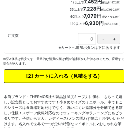
7,452円
12以上で
(税込8,197.2円)
7,228円
36以上で
(税込7,950.8円)
7,079円
60以上で
(税込7,786.9円)
6,930円
120以上で
(税込7,623円)
注文数
※税込価格は目安です。最終的な消費税額は税抜合計額から計算されるため、変動する
場合があります。
カートに入れる
水筒ブランド・THERMOS社の製品は温度キープ力に優れ、もらって嬉
しい記念品としておすすめです！小さめサイズのミニボトル。中でもこ
のシリーズは食洗器対応だけでなく、洗いにくい蓋部分を分解できる嬉
しい仕様！スポーツ飲料対応なのでウォーキングやランニングにもピッ
タリです。子供から大人、レディース/メンズ問わず幅広くお使いいただ
けます。名入れで世界で一つだけの特別なマイボトルに♪おしゃれな筆