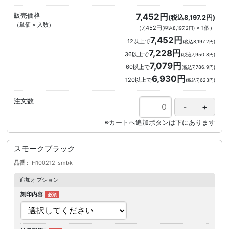
販売価格
7,452円
(税込8,197.2円)
（単価 × 入数）
（
7,452円
×
1
個
）
(税込8,197.2円)
7,452円
12以上で
(税込8,197.2円)
7,228円
36以上で
(税込7,950.8円)
7,079円
60以上で
(税込7,786.9円)
6,930円
120以上で
(税込7,623円)
注文数
スモークブラック
品番
H100212-smbk
追加オプション
刻印内容