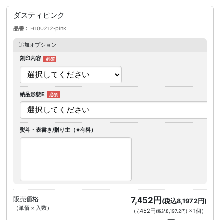
ダスティピンク
品番
H100212-pink
追加オプション
刻印内容
納品形態E
熨斗・表書き/贈り主（※有料）
販売価格
7,452円
(税込8,197.2円)
（単価 × 入数）
（
7,452円
×
1
個
）
(税込8,197.2円)