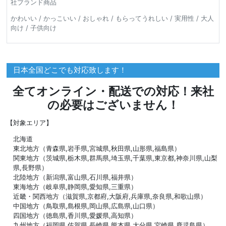
社ブランド商品
かわいい / かっこいい / おしゃれ / もらってうれしい / 実用性 / 大人
向け / 子供向け
日本全国どこでも対応致します！
全てオンライン・配送での対応！来社
の必要はございません！
【対象エリア】
北海道
東北地方（青森県,岩手県,宮城県,秋田県,山形県,福島県）
関東地方（茨城県,栃木県,群馬県,埼玉県,千葉県,東京都,神奈川県,山梨
県,長野県）
北陸地方（新潟県,富山県,石川県,福井県）
東海地方（岐阜県,静岡県,愛知県,三重県）
近畿・関西地方（滋賀県,京都府,大阪府,兵庫県,奈良県,和歌山県）
中国地方（鳥取県,島根県,岡山県,広島県,山口県）
四国地方（徳島県,香川県,愛媛県,高知県）
九州地方（福岡県,佐賀県,長崎県,熊本県,大分県,宮崎県,鹿児島県）