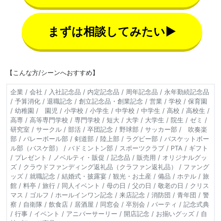
まずは相談してみたい▶
【こんな方/シーンへおすすめ】
企業 / 会社 / 入社記念品 / 内定記念品 / 周年記念品 / 永年勤続記念品
/ 予算消化 / 退職記念 / 創立記念品・創業記念 / 営業 / 学校 / 保育園
/ 幼稚園 / 園児 / 小学校 / 小学生 / 中学校 / 中学生 / 高校 / 高校生 /
高専 / 高等専門学校 / 専門学校 / 短大 / 大学 / 大学生 / 院生 / ゼミ /
研究室 / サークル / 部活 / 卒団記念 / 野球部 / サッカー部 / 吹奏楽
部 / バレーボール部 / 剣道部 / 陸上部 / ラグビー部 / バスケットボー
ル部（バスケ部） / バドミントン部 / スポーツクラブ / PTA / ギフト
/ プレゼント / ノベルティ・販促 / 記念品 / 販売用 / オリジナルグッ
ズ / クラウドファンディング返礼品（クラファン返礼品） / ファング
ッズ / 就職記念 / 結婚式・披露宴 / 観光・お土産 / 備品 / ホテル / 旅
館 / 料亭 / 旅行 / 同人イベント / 母の日 / 父の日 / 敬老の日 / クリス
マス / ゴルフ / ホールインワン記念 / 来店記念 / 消防団 / 青年団 / 警
察 / 自衛隊 / 飲食店 / 居酒屋 / 同窓会 / 卒別会 / パーティ / 記念式典
/ 行事 / イベント / アニバーサーリー / 開店記念 / お揃いグッズ / 自