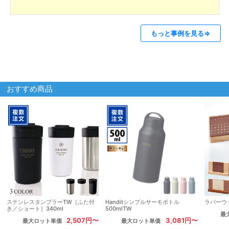
もっと事例を見る⇒
おすすめ商品
ステンレスタンブラーTW［ふた付
Handitシンプルサーモボトル
ラバーウ
き／ショート］340ml
500mlTW
最
2,507円〜
3,081円〜
最大ロット単価
最大ロット単価