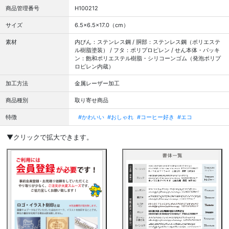
商品管理番号
H100212
サイズ
6.5×6.5×17.0（cm）
素材
内びん：ステンレス鋼 / 胴部：ステンレス鋼（ポリエステ
ル樹脂塗装） / フタ：ポリプロピレン / せん本体・パッキ
ン：飽和ポリエステル樹脂・シリコーンゴム（発泡ポリプ
ロピレン内蔵）
加工方法
金属レーザー加工
商品種別
取り寄せ商品
特徴
#かわいい
#おしゃれ
#コーヒー好き
#エコ
▼クリックで拡大できます。