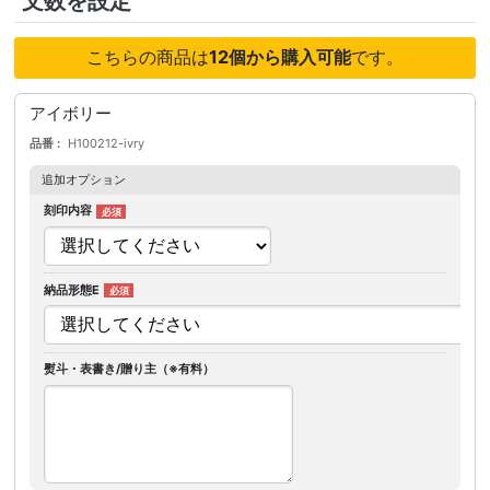
文数を設定
こちらの商品は
12個から購入可能
です。
アイボリー
品番
H100212-ivry
追加オプション
刻印内容
納品形態E
熨斗・表書き/贈り主（※有料）