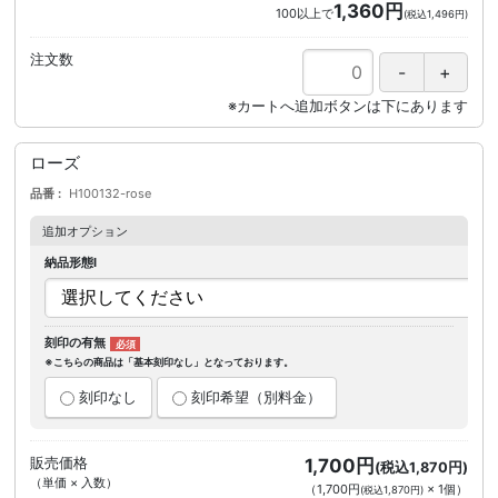
1,360円
100以上で
(税込1,496円)
注文数
ローズ
品番
H100132-rose
追加オプション
納品形態I
刻印の有無
※こちらの商品は「基本刻印なし」となっております。
刻印なし
刻印希望（別料金）
販売価格
1,700円
(税込1,870円)
（単価 × 入数）
（
1,700円
×
1
個
）
(税込1,870円)