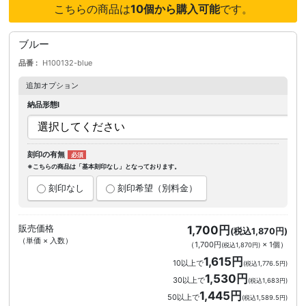
こちらの商品は
10個から購入可能
です。
ブルー
品番
H100132-blue
追加オプション
納品形態I
刻印の有無
※こちらの商品は「基本刻印なし」となっております。
刻印なし
刻印希望（別料金）
販売価格
1,700円
(税込1,870円)
（単価 × 入数）
（
1,700円
×
1
個
）
(税込1,870円)
1,615円
10以上で
(税込1,776.5円)
1,530円
30以上で
(税込1,683円)
1,445円
50以上で
(税込1,589.5円)