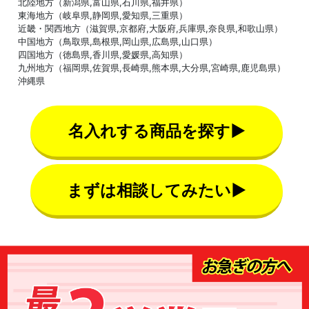
北陸地方（新潟県,富山県,石川県,福井県）
東海地方（岐阜県,静岡県,愛知県,三重県）
近畿・関西地方（滋賀県,京都府,大阪府,兵庫県,奈良県,和歌山県）
中国地方（鳥取県,島根県,岡山県,広島県,山口県）
四国地方（徳島県,香川県,愛媛県,高知県）
九州地方（福岡県,佐賀県,長崎県,熊本県,大分県,宮崎県,鹿児島県）
沖縄県
名入れする商品を探す▶
まずは相談してみたい▶