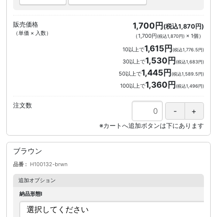
販売価格
1,700円
(税込1,870円)
（単価 × 入数）
（
1,700円
×
1
個
）
(税込1,870円)
1,615円
10以上で
(税込1,776.5円)
1,530円
30以上で
(税込1,683円)
1,445円
50以上で
(税込1,589.5円)
1,360円
100以上で
(税込1,496円)
注文数
ブラウン
品番
H100132-brwn
追加オプション
納品形態I