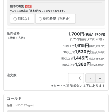
刻印の有無
※こちらの商品は「基本刻印なし」となっております。
刻印なし
刻印希望（別料金）
販売価格
1,700円
(税込1,870円)
（単価 × 入数）
（
1,700円
×
1
個
）
(税込1,870円)
1,615円
10以上で
(税込1,776.5円)
1,530円
30以上で
(税込1,683円)
1,445円
50以上で
(税込1,589.5円)
1,360円
100以上で
(税込1,496円)
注文数
ゴールド
品番
H100132-gold