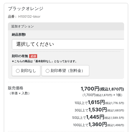
ブラックオレンジ
品番
H100132-bkor
追加オプション
納品形態I
刻印の有無
※こちらの商品は「基本刻印なし」となっております。
刻印なし
刻印希望（別料金）
販売価格
1,700円
(税込1,870円)
（単価 × 入数）
（
1,700円
×
1
個
）
(税込1,870円)
1,615円
10以上で
(税込1,776.5円)
1,530円
30以上で
(税込1,683円)
1,445円
50以上で
(税込1,589.5円)
1,360円
100以上で
(税込1,496円)