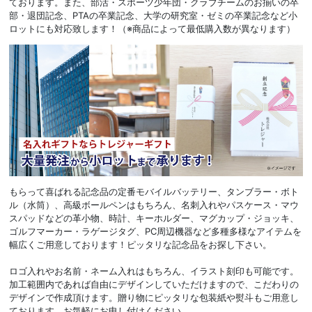
ております。また、部活・スポーツ少年団・クラブチームのお揃いの卒
部・退団記念、PTAの卒業記念、大学の研究室・ゼミの卒業記念など小
ロットにも対応致します！（※商品によって最低購入数が異なります）
もらって喜ばれる記念品の定番モバイルバッテリー、タンブラー・ボト
ル（水筒）、高級ボールペンはもちろん、名刺入れやパスケース・マウ
スパッドなどの革小物、時計、キーホルダー、マグカップ・ジョッキ、
ゴルフマーカー・ラゲージタグ、PC周辺機器など多種多様なアイテムを
幅広くご用意しております！ピッタリな記念品をお探し下さい。
ロゴ入れやお名前・ネーム入れはもちろん、イラスト刻印も可能です。
加工範囲内であれば自由にデザインしていただけますので、こだわりの
デザインで作成頂けます。贈り物にピッタリな包装紙や熨斗もご用意し
ております。お気軽にお申し付けください。