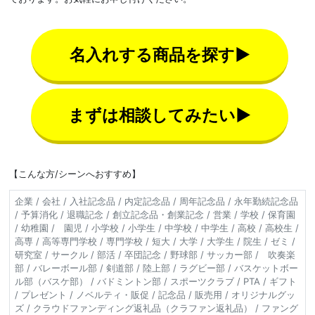
名入れする商品を探す▶
まずは相談してみたい▶
【こんな方/シーンへおすすめ】
企業 / 会社 / 入社記念品 / 内定記念品 / 周年記念品 / 永年勤続記念品
/ 予算消化 / 退職記念 / 創立記念品・創業記念 / 営業 / 学校 / 保育園
/ 幼稚園 / 園児 / 小学校 / 小学生 / 中学校 / 中学生 / 高校 / 高校生 /
高専 / 高等専門学校 / 専門学校 / 短大 / 大学 / 大学生 / 院生 / ゼミ /
研究室 / サークル / 部活 / 卒団記念 / 野球部 / サッカー部 / 吹奏楽
部 / バレーボール部 / 剣道部 / 陸上部 / ラグビー部 / バスケットボー
ル部（バスケ部） / バドミントン部 / スポーツクラブ / PTA / ギフト
/ プレゼント / ノベルティ・販促 / 記念品 / 販売用 / オリジナルグッ
ズ / クラウドファンディング返礼品（クラファン返礼品） / ファング