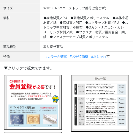
サイズ
W115×H75mm（ストラップ部分は含まず）
素材
●表地材質／PU ●裏地材質／ポリエステル ●本体中芯
材質／紙 ●窓材質／PET ●ストラップ材質／PU ●ス
トラップ中芯材質／不織布 ●Dカン・ナスカン・カシ
メ・リング材質／鉄 ●ファスナー材質／亜鉛合金、鋼、
鉄 ●ファスナーテープ材質／ポリエステル
商品種別
取り寄せ商品
特徴
#カラーが豊富
#お手頃価格
#おしゃれ
??
▼クリックで拡大できます。