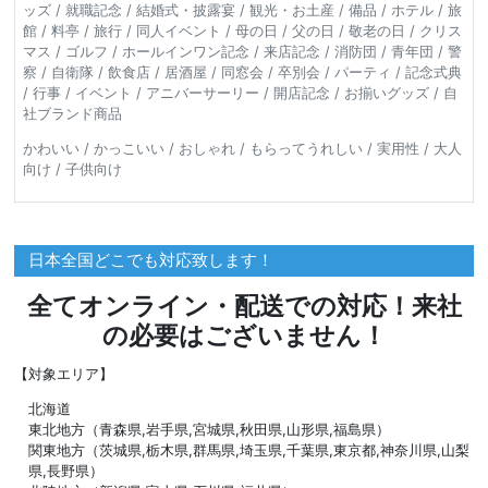
ッズ / 就職記念 / 結婚式・披露宴 / 観光・お土産 / 備品 / ホテル / 旅
館 / 料亭 / 旅行 / 同人イベント / 母の日 / 父の日 / 敬老の日 / クリス
マス / ゴルフ / ホールインワン記念 / 来店記念 / 消防団 / 青年団 / 警
察 / 自衛隊 / 飲食店 / 居酒屋 / 同窓会 / 卒別会 / パーティ / 記念式典
/ 行事 / イベント / アニバーサーリー / 開店記念 / お揃いグッズ / 自
社ブランド商品
かわいい / かっこいい / おしゃれ / もらってうれしい / 実用性 / 大人
向け / 子供向け
日本全国どこでも対応致します！
全てオンライン・配送での対応！来社
の必要はございません！
【対象エリア】
北海道
東北地方（青森県,岩手県,宮城県,秋田県,山形県,福島県）
関東地方（茨城県,栃木県,群馬県,埼玉県,千葉県,東京都,神奈川県,山梨
県,長野県）