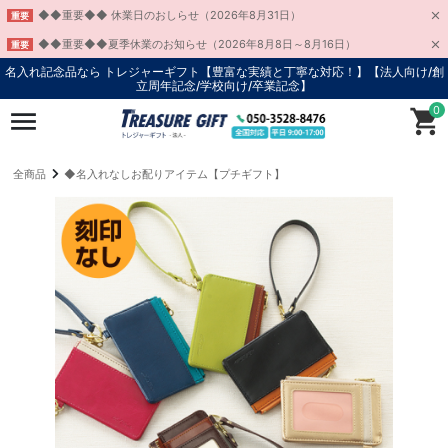
◆◆重要◆◆ 休業日のおしらせ（2026年8月31日）
重要
◆◆重要◆◆夏季休業のお知らせ（2026年8月8日～8月16日）
重要
名入れ記念品なら トレジャーギフト【豊富な実績と丁寧な対応！】
【法人向け/創
立周年記念/学校向け/卒業記念】
0
全商品
◆名入れなしお配りアイテム【プチギフト】