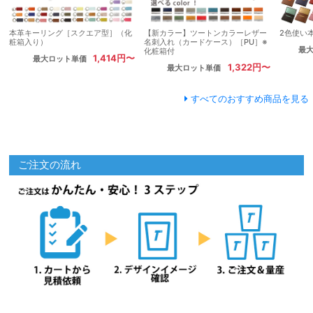
本革キーリング［スクエア型］（化
【新カラー】ツートンカラーレザー
2色使い
粧箱入り）
名刺入れ（カードケース）［PU］※
最
化粧箱付
1,414円〜
最大ロット単価
1,322円〜
最大ロット単価
すべてのおすすめ商品を見る
ご注文の流れ