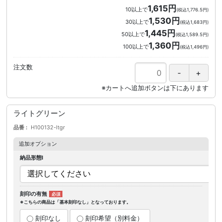
1,615円
10以上で
(税込1,776.5円)
1,530円
30以上で
(税込1,683円)
1,445円
50以上で
(税込1,589.5円)
1,360円
100以上で
(税込1,496円)
注文数
ライトグリーン
品番
H100132-ltgr
追加オプション
納品形態I
刻印の有無
※こちらの商品は「基本刻印なし」となっております。
刻印なし
刻印希望（別料金）