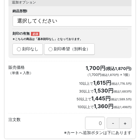
追加オプション
納品形態I
刻印の有無
※こちらの商品は「基本刻印なし」となっております。
刻印なし
刻印希望（別料金）
販売価格
1,700円
(税込1,870円)
（単価 × 入数）
（
1,700円
×
1
個
）
(税込1,870円)
1,615円
10以上で
(税込1,776.5円)
1,530円
30以上で
(税込1,683円)
1,445円
50以上で
(税込1,589.5円)
1,360円
100以上で
(税込1,496円)
注文数