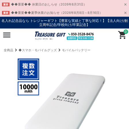
◆◆重要◆◆ 休業日のおしらせ（2026年8月31日）
重要
◆◆重要◆◆夏季休業のお知らせ（2026年8月8日～8月16日）
重要
名入れ記念品なら トレジャーギフト【豊富な実績と丁寧な対応！】
【法人向け/創
立周年記念/学校向け/卒業記念】
0
全商品
◆スマホ・モバイルグッズ
モバイルバッテリー