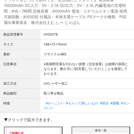
10000mAh DC入力：5V・2.1A DC出力：5V・2.1A 内臓電池の充電時
間：約6～7時間 定格容量：6000mAh 電池：リチウムイオン電池 使用
可能回数：約500回 付属品：本体充電ケーブル PSマークの種類 PSE
届出事業者名 株式会社えむ.しー.じゃぱん
商品管理番号
H100078
サイズ
148×72×15mm
素材
リサイクルABS
注意事項
※長期間充電を行わない状態（完全放電）は故障の原因と
なります。数か月に1回充電していただくことを推奨して
おります。
加工方法
UVレーザー加工
商品種別
取り寄せ商品
特徴
#かっこいい
#もらって嬉しいもの
#部活
#退職
#セン
スいい
▼クリックで拡大できます。