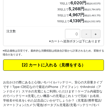
6,020円
10以上で
(税込6,622円)
5,268円
30以上で
(税込5,794.8円)
4,967円
50以上で
(税込5,463.7円)
4,139円
100以上で
(税込4,552.9円)
注文数
※税込価格は目安です。最終的な消費税額は税抜合計額から計算されるため、変動する
場合があります。
カートに入れる
お出かけの際にあると心強いモバイルバッテリー。安心の大容量タイプ
です！Type-C対応なので最近のiPhone（アイフォン）やAndroid（ア
ンドロイド）スマホの充電にもご利用いただけます！ケーブル内蔵型な
のでバッテリー→充電したい機器への充電はこれ１つで完結！お名前、
学校名や社名をいれた記念品にいかがでしょうか？（充電器/携帯電話/
スマートフォン/カメラ/電池/ポータブル充電器/充電バッテリー/モバ