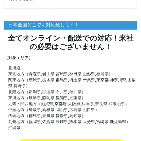
日本全国どこでも対応致します！
全てオンライン・配送での対応！来社
の必要はございません！
【対象エリア】
北海道
東北地方（青森県,岩手県,宮城県,秋田県,山形県,福島県）
関東地方（茨城県,栃木県,群馬県,埼玉県,千葉県,東京都,神奈川県,山梨
県,長野県）
北陸地方（新潟県,富山県,石川県,福井県）
東海地方（岐阜県,静岡県,愛知県,三重県）
近畿・関西地方（滋賀県,京都府,大阪府,兵庫県,奈良県,和歌山県）
中国地方（鳥取県,島根県,岡山県,広島県,山口県）
四国地方（徳島県,香川県,愛媛県,高知県）
九州地方（福岡県,佐賀県,長崎県,熊本県,大分県,宮崎県,鹿児島県）
沖縄県