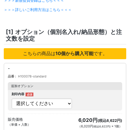
＞＞＞新規会員登録はこちら＜＜＜
＞＞＞詳しいご利用方法はこちら＜＜＜
[1]
オプション（個別名入れ/納品形態）と注
文数を設定
こちらの商品は
10個から購入可能
です。
-
品番
H100078-standard
追加オプション
刻印内容
販売価格
6,020円
(税込6,622円)
（単価 × 入数）
（
6,020円
×
1
個
）
(税込6,622円)