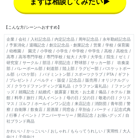
まずは相談してみたい▶
【こんな方/シーンへおすすめ】
企業 / 会社 / 入社記念品 / 内定記念品 / 周年記念品 / 永年勤続記念品
/ 予算消化 / 退職記念 / 創立記念品・創業記念 / 営業 / 学校 / 保育園
/ 幼稚園 / 園児 / 小学校 / 小学生 / 中学校 / 中学生 / 高校 / 高校生 /
高専 / 高等専門学校 / 専門学校 / 短大 / 大学 / 大学生 / 院生 / ゼミ /
研究室 / サークル / 部活 / 卒団記念 / 野球部 / サッカー部 / 吹奏楽
部 / バレーボール部 / 剣道部 / 陸上部 / ラグビー部 / バスケットボー
ル部（バスケ部） / バドミントン部 / スポーツクラブ / PTA / ギフト
/ プレゼント / ノベルティ・販促 / 記念品 / 販売用 / オリジナルグッ
ズ / クラウドファンディング返礼品（クラファン返礼品） / ファング
ッズ / 就職記念 / 結婚式・披露宴 / 観光・お土産 / 備品 / ホテル / 旅
館 / 料亭 / 旅行 / 同人イベント / 母の日 / 父の日 / 敬老の日 / クリス
マス / ゴルフ / ホールインワン記念 / 来店記念 / 消防団 / 青年団 / 警
察 / 自衛隊 / 飲食店 / 居酒屋 / 同窓会 / 卒別会 / パーティ / 記念式典
/ 行事 / イベント / アニバーサーリー / 開店記念 / お揃いグッズ / 自
社ブランド商品
かわいい / かっこいい / おしゃれ / もらってうれしい / 実用性 / 大人
向け / 子供向け