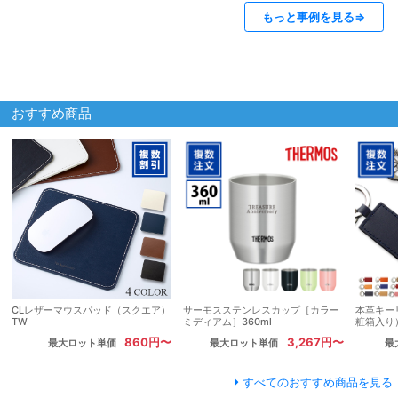
もっと事例を見る⇒
おすすめ商品
CLレザーマウスパッド（スクエア）
サーモスステンレスカップ［カラー
本革キー
TW
ミディアム］360ml
粧箱入り
860円〜
3,267円〜
最大ロット単価
最大ロット単価
最
すべてのおすすめ商品を見る