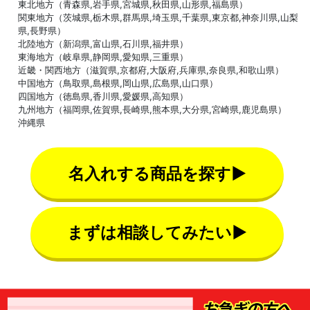
東北地方（青森県,岩手県,宮城県,秋田県,山形県,福島県）
関東地方（茨城県,栃木県,群馬県,埼玉県,千葉県,東京都,神奈川県,山梨
県,長野県）
北陸地方（新潟県,富山県,石川県,福井県）
東海地方（岐阜県,静岡県,愛知県,三重県）
近畿・関西地方（滋賀県,京都府,大阪府,兵庫県,奈良県,和歌山県）
中国地方（鳥取県,島根県,岡山県,広島県,山口県）
四国地方（徳島県,香川県,愛媛県,高知県）
九州地方（福岡県,佐賀県,長崎県,熊本県,大分県,宮崎県,鹿児島県）
沖縄県
名入れする商品を探す▶
まずは相談してみたい▶