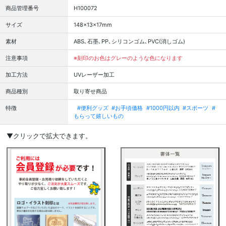
商品管理番号
H100072
サイズ
148x13x17mm
素材
ABS､石墨､PP､シリコンゴム､PVC(消しゴム)
注意事項
※刻印のお色はグレーのような色になります
加工方法
UVレーザー加工
商品種別
取り寄せ商品
特徴
#便利グッズ
#お手頃価格
#1000円以内
#スポーツ
#
もらって嬉しいもの
▼クリックで拡大できます。