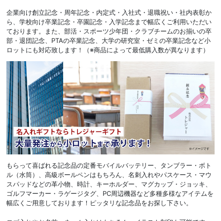
企業向け創立記念・周年記念・内定式・入社式・退職祝い・社内表彰か
ら、学校向け卒業記念・卒園記念・入学記念まで幅広くご利用いただい
ております。また、部活・スポーツ少年団・クラブチームのお揃いの卒
部・退団記念、PTAの卒業記念、大学の研究室・ゼミの卒業記念など小
ロットにも対応致します！（※商品によって最低購入数が異なります）
もらって喜ばれる記念品の定番モバイルバッテリー、タンブラー・ボト
ル（水筒）、高級ボールペンはもちろん、名刺入れやパスケース・マウ
スパッドなどの革小物、時計、キーホルダー、マグカップ・ジョッキ、
ゴルフマーカー・ラゲージタグ、PC周辺機器など多種多様なアイテムを
幅広くご用意しております！ピッタリな記念品をお探し下さい。