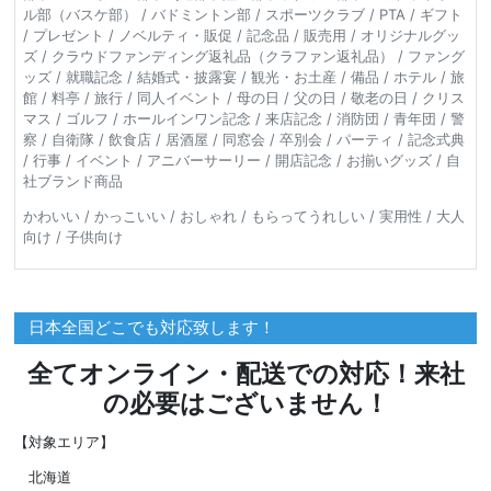
ル部（バスケ部） / バドミントン部 / スポーツクラブ / PTA / ギフト
/ プレゼント / ノベルティ・販促 / 記念品 / 販売用 / オリジナルグッ
ズ / クラウドファンディング返礼品（クラファン返礼品） / ファング
ッズ / 就職記念 / 結婚式・披露宴 / 観光・お土産 / 備品 / ホテル / 旅
館 / 料亭 / 旅行 / 同人イベント / 母の日 / 父の日 / 敬老の日 / クリス
マス / ゴルフ / ホールインワン記念 / 来店記念 / 消防団 / 青年団 / 警
察 / 自衛隊 / 飲食店 / 居酒屋 / 同窓会 / 卒別会 / パーティ / 記念式典
/ 行事 / イベント / アニバーサーリー / 開店記念 / お揃いグッズ / 自
社ブランド商品
かわいい / かっこいい / おしゃれ / もらってうれしい / 実用性 / 大人
向け / 子供向け
日本全国どこでも対応致します！
全てオンライン・配送での対応！来社
の必要はございません！
【対象エリア】
北海道