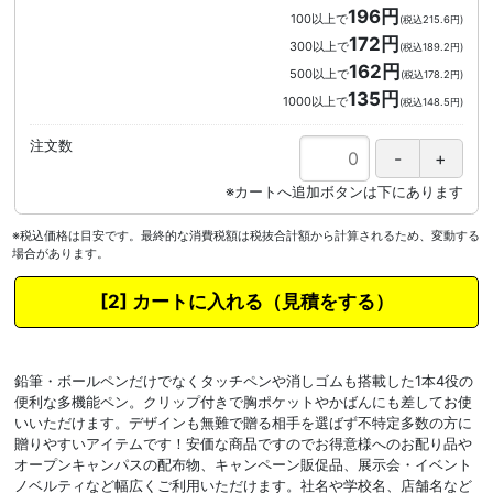
196円
100以上で
(税込215.6円)
172円
300以上で
(税込189.2円)
162円
500以上で
(税込178.2円)
135円
1000以上で
(税込148.5円)
注文数
※税込価格は目安です。最終的な消費税額は税抜合計額から計算されるため、変動する
場合があります。
カートに入れる
鉛筆・ボールペンだけでなくタッチペンや消しゴムも搭載した1本4役の
便利な多機能ペン。クリップ付きで胸ポケットやかばんにも差してお使
いいただけます。デザインも無難で贈る相手を選ばず不特定多数の方に
贈りやすいアイテムです！安価な商品ですのでお得意様へのお配り品や
オープンキャンパスの配布物、キャンペーン販促品、展示会・イベント
ノベルティなど幅広くご利用いただけます。社名や学校名、店舗名など