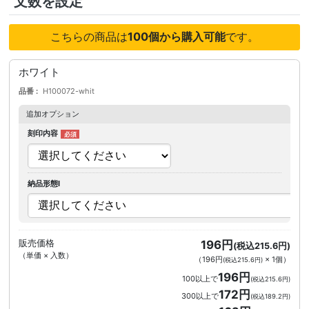
文数を設定
こちらの商品は
100個から購入可能
です。
ホワイト
品番
H100072-whit
追加オプション
刻印内容
納品形態I
販売価格
196円
(税込215.6円)
（単価 × 入数）
（
196円
×
1
個
）
(税込215.6円)
196円
100以上で
(税込215.6円)
172円
300以上で
(税込189.2円)