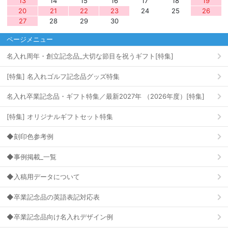
13
14
15
16
17
18
19
20
21
22
23
24
25
26
27
28
29
30
ページメニュー
名入れ周年・創立記念品_大切な節目を祝うギフト[特集]
[特集] 名入れゴルフ記念品グッズ特集
名入れ卒業記念品・ギフト特集／最新2027年 （2026年度）[特集]
[特集] オリジナルギフトセット特集
◆刻印色参考例
◆事例掲載_一覧
◆入稿用データについて
◆卒業記念品の英語表記対応表
◆卒業記念品向け名入れデザイン例