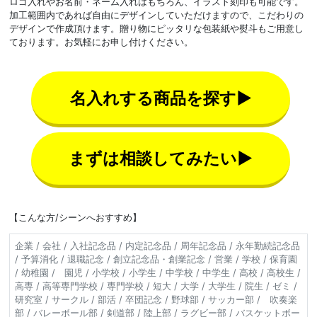
ロゴ入れやお名前・ネーム入れはもちろん、イラスト刻印も可能です。
加工範囲内であれば自由にデザインしていただけますので、こだわりの
デザインで作成頂けます。贈り物にピッタリな包装紙や熨斗もご用意し
ております。お気軽にお申し付けください。
名入れする商品を探す▶
まずは相談してみたい▶
【こんな方/シーンへおすすめ】
企業 / 会社 / 入社記念品 / 内定記念品 / 周年記念品 / 永年勤続記念品
/ 予算消化 / 退職記念 / 創立記念品・創業記念 / 営業 / 学校 / 保育園
/ 幼稚園 / 園児 / 小学校 / 小学生 / 中学校 / 中学生 / 高校 / 高校生 /
高専 / 高等専門学校 / 専門学校 / 短大 / 大学 / 大学生 / 院生 / ゼミ /
研究室 / サークル / 部活 / 卒団記念 / 野球部 / サッカー部 / 吹奏楽
部 / バレーボール部 / 剣道部 / 陸上部 / ラグビー部 / バスケットボー