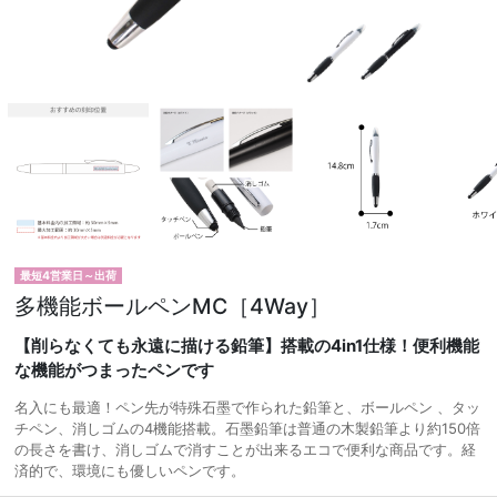
最短4営業日～出荷
多機能ボールペンMC［4Way］
【削らなくても永遠に描ける鉛筆】搭載の4in1仕様！便利機能
な機能がつまったペンです
名入にも最適！ペン先が特殊石墨で作られた鉛筆と、ボールペン 、タッ
チペン、消しゴムの4機能搭載。石墨鉛筆は普通の木製鉛筆より約150倍
の長さを書け、消しゴムで消すことが出来るエコで便利な商品です。経
済的で、環境にも優しいペンです。