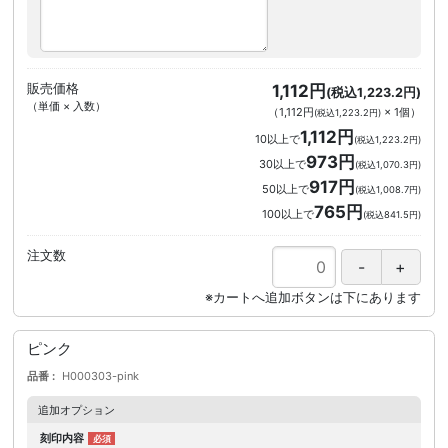
販売価格
1,112円
(税込1,223.2円)
（単価 × 入数）
（
1,112円
×
1
個
）
(税込1,223.2円)
1,112円
10以上で
(税込1,223.2円)
973円
30以上で
(税込1,070.3円)
917円
50以上で
(税込1,008.7円)
765円
100以上で
(税込841.5円)
注文数
ピンク
品番
H000303-pink
追加オプション
刻印内容