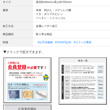
サイズ
直径約44mm×高さ約150mm
素材
本体、内びん：ステンレス鋼
フタ：ポリプロピレン
パッキン：シリコンゴム
加工方法
金属レーザー加工
商品種別
取り寄せ商品
特徴
#お手頃価格
#1000円以内
#カラーが豊富
▼クリックで拡大できます。