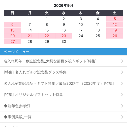
2026年9月
日
月
火
水
木
金
土
1
2
3
4
5
6
7
8
9
10
11
12
13
14
15
16
17
18
19
20
21
22
23
24
25
26
27
28
29
30
ページメニュー
名入れ周年・創立記念品_大切な節目を祝うギフト[特集]
[特集] 名入れゴルフ記念品グッズ特集
名入れ卒業記念品・ギフト特集／最新2027年 （2026年度）[特集]
[特集] オリジナルギフトセット特集
◆刻印色参考例
◆事例掲載_一覧