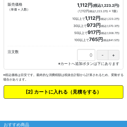
販売価格
1,112円
(税込1,223.2円)
（単価 × 入数）
（
1,112円
×
1
個
）
(税込1,223.2円)
1,112円
10以上で
(税込1,223.2円)
973円
30以上で
(税込1,070.3円)
917円
50以上で
(税込1,008.7円)
765円
100以上で
(税込841.5円)
注文数
※税込価格は目安です。最終的な消費税額は税抜合計額から計算されるため、変動する
場合があります。
カートに入れる
おすすめ商品