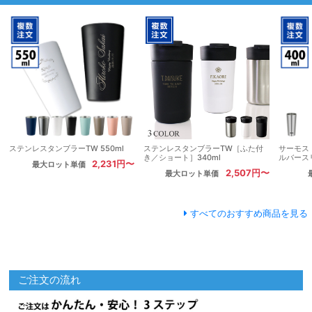
ステンレスタンブラーTW 550ml
ステンレスタンブラーTW［ふた付
サーモス
き／ショート］340ml
ルバースリ
2,231円〜
最大ロット単価
2,507円〜
最大ロット単価
すべてのおすすめ商品を見る
ご注文の流れ