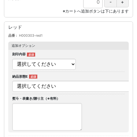
レッド
品番
H000303-red1
追加オプション
刻印内容
納品形態E
熨斗・表書き/贈り主（※有料）