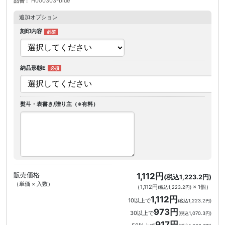
品番
H000303-blue
追加オプション
刻印内容
納品形態E
熨斗・表書き/贈り主（※有料）
販売価格
1,112円
(税込1,223.2円)
（単価 × 入数）
（
1,112円
×
1
個
）
(税込1,223.2円)
1,112円
10以上で
(税込1,223.2円)
973円
30以上で
(税込1,070.3円)
917円