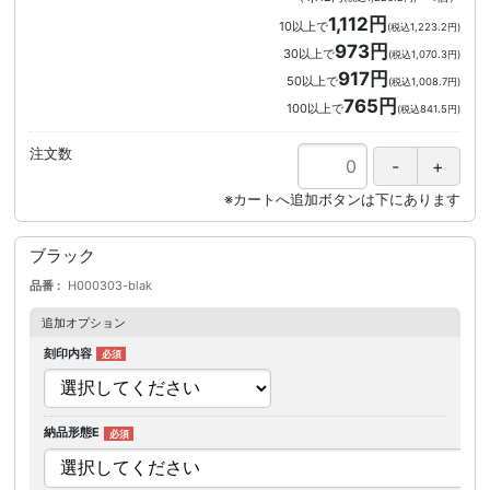
1,112円
10以上で
(税込1,223.2円)
973円
30以上で
(税込1,070.3円)
917円
50以上で
(税込1,008.7円)
765円
100以上で
(税込841.5円)
注文数
ブラック
品番
H000303-blak
追加オプション
刻印内容
納品形態E