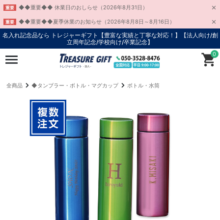
◆◆重要◆◆ 休業日のおしらせ（2026年8月31日）
重要
◆◆重要◆◆夏季休業のお知らせ（2026年8月8日～8月16日）
重要
名入れ記念品なら トレジャーギフト【豊富な実績と丁寧な対応！】
【法人向け/創
立周年記念/学校向け/卒業記念】
0
全商品
◆タンブラー・ボトル・マグカップ
ボトル・水筒