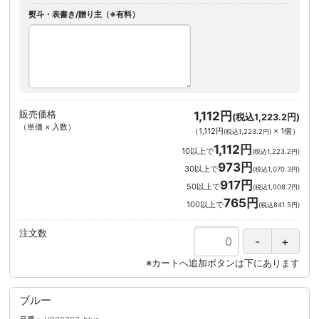
熨斗・表書き/贈り主（※有料）
販売価格
1,112円
(税込1,223.2円)
（単価 × 入数）
（
1,112円
×
1
個
）
(税込1,223.2円)
1,112円
10以上で
(税込1,223.2円)
973円
30以上で
(税込1,070.3円)
917円
50以上で
(税込1,008.7円)
765円
100以上で
(税込841.5円)
注文数
ブルー