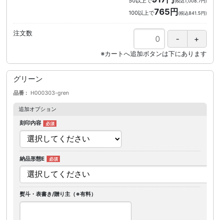
50以上で
(税込1,008.7円)
765円
100以上で
(税込841.5円)
注文数
グリーン
品番
H000303-gren
追加オプション
刻印内容
納品形態E
熨斗・表書き/贈り主（※有料）