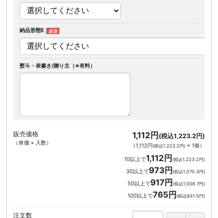
納品形態E
熨斗・表書き/贈り主（※有料）
販売価格
1,112円
(税込1,223.2円)
（単価 × 入数）
（
1,112円
×
1
個
）
(税込1,223.2円)
1,112円
10以上で
(税込1,223.2円)
973円
30以上で
(税込1,070.3円)
917円
50以上で
(税込1,008.7円)
765円
100以上で
(税込841.5円)
注文数