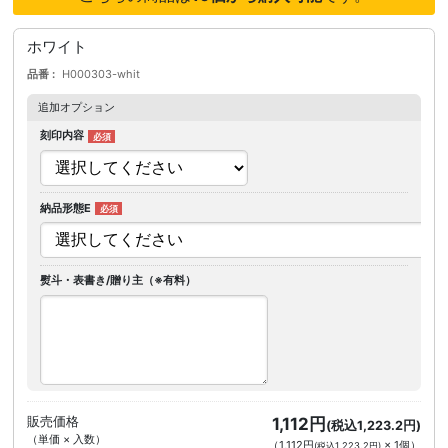
ホワイト
品番
H000303-whit
追加オプション
刻印内容
納品形態E
熨斗・表書き/贈り主（※有料）
販売価格
1,112円
(税込1,223.2円)
（単価 × 入数）
（
1,112円
×
1
個
）
(税込1,223.2円)