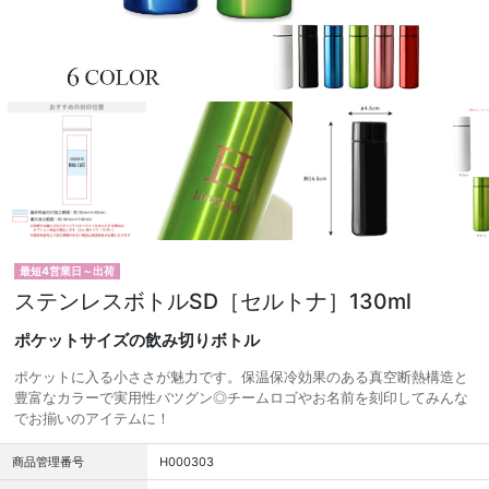
最短4営業日～出荷
ステンレスボトルSD［セルトナ］130ml
ポケットサイズの飲み切りボトル
ポケットに入る小ささが魅力です。保温保冷効果のある真空断熱構造と
豊富なカラーで実用性バツグン◎チームロゴやお名前を刻印してみんな
でお揃いのアイテムに！
商品管理番号
H000303