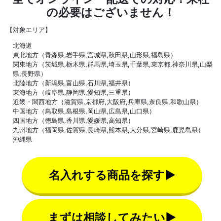
の必要はございません！
【対象エリア】
北海道
東北地方（青森県,岩手県,宮城県,秋田県,山形県,福島県）
関東地方（茨城県,栃木県,群馬県,埼玉県,千葉県,東京都,神奈川県,山梨
県,長野県）
北陸地方（新潟県,富山県,石川県,福井県）
東海地方（岐阜県,静岡県,愛知県,三重県）
近畿・関西地方（滋賀県,京都府,大阪府,兵庫県,奈良県,和歌山県）
中国地方（鳥取県,島根県,岡山県,広島県,山口県）
四国地方（徳島県,香川県,愛媛県,高知県）
九州地方（福岡県,佐賀県,長崎県,熊本県,大分県,宮崎県,鹿児島県）
沖縄県
名入れする商品を探す▶
まずは相談してみたい▶