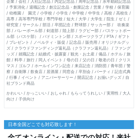
企業 / 会社 / 入社記念品 / 内定記念品 / 周年記念品 / 永年勤続記念品
/ 予算消化 / 退職記念 / 創立記念品・創業記念 / 営業 / 学校 / 保育園
/ 幼稚園 / 園児 / 小学校 / 小学生 / 中学校 / 中学生 / 高校 / 高校生 /
高専 / 高等専門学校 / 専門学校 / 短大 / 大学 / 大学生 / 院生 / ゼミ /
研究室 / サークル / 部活 / 卒団記念 / 野球部 / サッカー部 / 吹奏楽
部 / バレーボール部 / 剣道部 / 陸上部 / ラグビー部 / バスケットボー
ル部（バスケ部） / バドミントン部 / スポーツクラブ / PTA / ギフト
/ プレゼント / ノベルティ・販促 / 記念品 / 販売用 / オリジナルグッ
ズ / クラウドファンディング返礼品（クラファン返礼品） / ファング
ッズ / 就職記念 / 結婚式・披露宴 / 観光・お土産 / 備品 / ホテル / 旅
館 / 料亭 / 旅行 / 同人イベント / 母の日 / 父の日 / 敬老の日 / クリス
マス / ゴルフ / ホールインワン記念 / 来店記念 / 消防団 / 青年団 / 警
察 / 自衛隊 / 飲食店 / 居酒屋 / 同窓会 / 卒別会 / パーティ / 記念式典
/ 行事 / イベント / アニバーサーリー / 開店記念 / お揃いグッズ / 自
社ブランド商品
かわいい / かっこいい / おしゃれ / もらってうれしい / 実用性 / 大人
向け / 子供向け
日本全国どこでも対応致します！
全てオンライン・配送での対応！来社