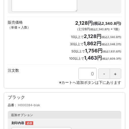
販売価格
2,128円
(税込2,340.8円)
（単価 × 入数）
（
2,128円
×
1
個
）
(税込2,340.8円)
2,128円
10以上で
(税込2,340.8円)
1,862円
30以上で
(税込2,048.2円)
1,756円
50以上で
(税込1,931.6円)
1,463円
100以上で
(税込1,609.3円)
注文数
ブラック
品番
H000284-blak
追加オプション
刻印内容