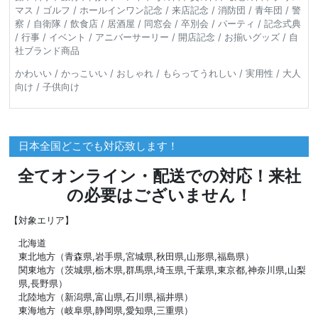
マス / ゴルフ / ホールインワン記念 / 来店記念 / 消防団 / 青年団 / 警
察 / 自衛隊 / 飲食店 / 居酒屋 / 同窓会 / 卒別会 / パーティ / 記念式典
/ 行事 / イベント / アニバーサーリー / 開店記念 / お揃いグッズ / 自
社ブランド商品
かわいい / かっこいい / おしゃれ / もらってうれしい / 実用性 / 大人
向け / 子供向け
日本全国どこでも対応致します！
全てオンライン・配送での対応！来社
の必要はございません！
【対象エリア】
北海道
東北地方（青森県,岩手県,宮城県,秋田県,山形県,福島県）
関東地方（茨城県,栃木県,群馬県,埼玉県,千葉県,東京都,神奈川県,山梨
県,長野県）
北陸地方（新潟県,富山県,石川県,福井県）
東海地方（岐阜県,静岡県,愛知県,三重県）