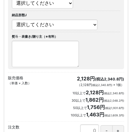
納品形態J
熨斗・表書き/贈り主（※有料）
販売価格
2,128円
(税込2,340.8円)
（単価 × 入数）
（
2,128円
×
1
個
）
(税込2,340.8円)
2,128円
10以上で
(税込2,340.8円)
1,862円
30以上で
(税込2,048.2円)
1,756円
50以上で
(税込1,931.6円)
1,463円
100以上で
(税込1,609.3円)
注文数