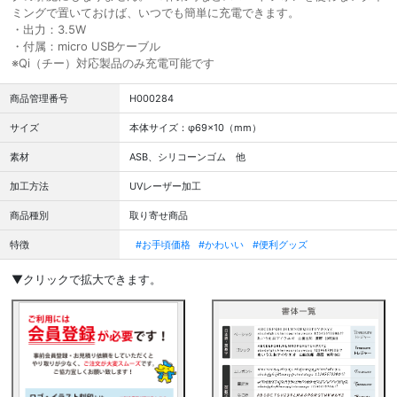
ミングで置いておけば、いつでも簡単に充電できます。
・出力：3.5W
・付属：micro USBケーブル
※Qi（チー）対応製品のみ充電可能です
商品管理番号
H000284
サイズ
本体サイズ：φ69×10（mm）
素材
ASB、シリコーンゴム 他
加工方法
UVレーザー加工
商品種別
取り寄せ商品
特徴
#お手頃価格
#かわいい
#便利グッズ
▼クリックで拡大できます。