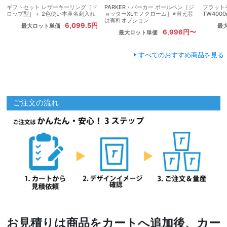
ギフトセット レザーキーリング［ド
PARKER・パーカー ボールペン［ジ
フラット
ロップ型］＋ 2色使い本革名刺入れ
ョッターXLモノクローム］※替え芯
TW4000
は有料オプション
6,099.5円
最大ロット単価
最
6,996円〜
最大ロット単価
すべてのおすすめ商品を見る
ご注文の流れ
お見積りは商品をカートへ追加後、カー