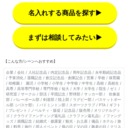
名入れする商品を探す▶
まずは相談してみたい▶
【こんな方/シーンへおすすめ】
企業 / 会社 / 入社記念品 / 内定記念品 / 周年記念品 / 永年勤続記念品
/ 予算消化 / 退職記念 / 創立記念品・創業記念 / 営業 / 学校 / 保育園
/ 幼稚園 / 園児 / 小学校 / 小学生 / 中学校 / 中学生 / 高校 / 高校生 /
高専 / 高等専門学校 / 専門学校 / 短大 / 大学 / 大学生 / 院生 / ゼミ /
研究室 / サークル / 部活 / 卒団記念 / 野球部 / サッカー部 / 吹奏楽
部 / バレーボール部 / 剣道部 / 陸上部 / ラグビー部 / バスケットボー
ル部（バスケ部） / バドミントン部 / スポーツクラブ / PTA / ギフト
/ プレゼント / ノベルティ・販促 / 記念品 / 販売用 / オリジナルグッ
ズ / クラウドファンディング返礼品（クラファン返礼品） / ファング
ッズ / 就職記念 / 結婚式・披露宴 / 観光・お土産 / 備品 / ホテル / 旅
館 / 料亭 / 旅行 / 同人イベント / 母の日 / 父の日 / 敬老の日 / クリス