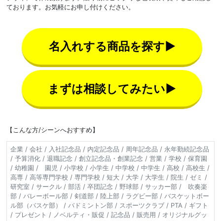
ております。お気軽にお申し付けください。
名入れする商品を探す▶
まずは相談してみたい▶
【こんな方/シーンへおすすめ】
企業 / 会社 / 入社記念品 / 内定記念品 / 周年記念品 / 永年勤続記念品
/ 予算消化 / 退職記念 / 創立記念品・創業記念 / 営業 / 学校 / 保育園
/ 幼稚園 / 園児 / 小学校 / 小学生 / 中学校 / 中学生 / 高校 / 高校生 /
高専 / 高等専門学校 / 専門学校 / 短大 / 大学 / 大学生 / 院生 / ゼミ /
研究室 / サークル / 部活 / 卒団記念 / 野球部 / サッカー部 / 吹奏楽
部 / バレーボール部 / 剣道部 / 陸上部 / ラグビー部 / バスケットボー
ル部（バスケ部） / バドミントン部 / スポーツクラブ / PTA / ギフト
/ プレゼント / ノベルティ・販促 / 記念品 / 販売用 / オリジナルグッ