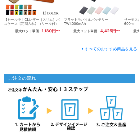
【セール中】CLレザー［スリム］パ
フラットモバイルバッテリー
サーモス
スケース【定期入れ】（リール付）
TW4000mAh
600ml
1,180円〜
4,425円〜
最大ロット単価
最大ロット単価
最
すべてのおすすめ商品を見る
ご注文の流れ