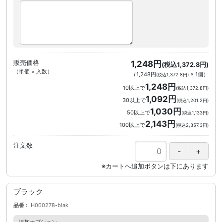
販売価格
1,248円
(税込1,372.8円)
（単価 × 入数）
（
1,248円
×
1
個
）
(税込1,372.8円)
1,248円
10以上で
(税込1,372.8円)
1,092円
30以上で
(税込1,201.2円)
1,030円
50以上で
(税込1,133円)
2,143円
100以上で
(税込2,357.3円)
注文数
ブラック
品番
H000278-blak
追加オプション