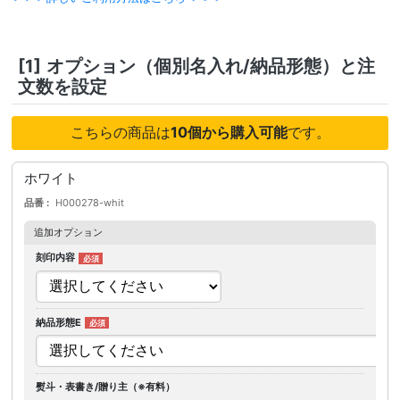
[1]
オプション（個別名入れ/納品形態）と注
文数を設定
こちらの商品は
10個から購入可能
です。
ホワイト
品番
H000278-whit
追加オプション
刻印内容
納品形態E
熨斗・表書き/贈り主（※有料）