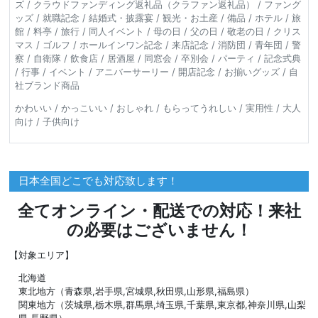
ズ / クラウドファンディング返礼品（クラファン返礼品） / ファング
ッズ / 就職記念 / 結婚式・披露宴 / 観光・お土産 / 備品 / ホテル / 旅
館 / 料亭 / 旅行 / 同人イベント / 母の日 / 父の日 / 敬老の日 / クリス
マス / ゴルフ / ホールインワン記念 / 来店記念 / 消防団 / 青年団 / 警
察 / 自衛隊 / 飲食店 / 居酒屋 / 同窓会 / 卒別会 / パーティ / 記念式典
/ 行事 / イベント / アニバーサーリー / 開店記念 / お揃いグッズ / 自
社ブランド商品
かわいい / かっこいい / おしゃれ / もらってうれしい / 実用性 / 大人
向け / 子供向け
日本全国どこでも対応致します！
全てオンライン・配送での対応！来社
の必要はございません！
【対象エリア】
北海道
東北地方（青森県,岩手県,宮城県,秋田県,山形県,福島県）
関東地方（茨城県,栃木県,群馬県,埼玉県,千葉県,東京都,神奈川県,山梨
県,長野県）