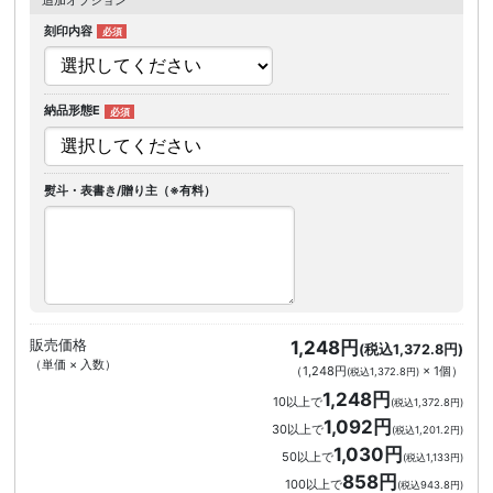
刻印内容
納品形態E
熨斗・表書き/贈り主（※有料）
販売価格
1,248円
(税込1,372.8円)
（単価 × 入数）
（
1,248円
×
1
個
）
(税込1,372.8円)
1,248円
10以上で
(税込1,372.8円)
1,092円
30以上で
(税込1,201.2円)
1,030円
50以上で
(税込1,133円)
858円
100以上で
(税込943.8円)