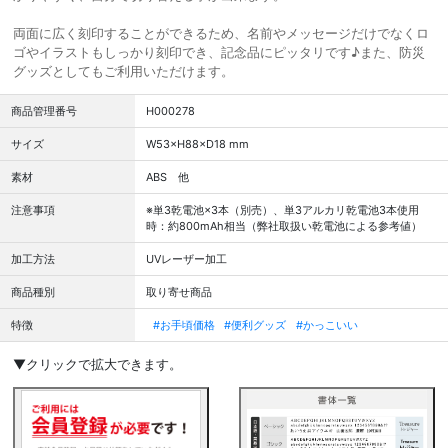
両面に広く刻印することができるため、名前やメッセージだけでなくロ
ゴやイラストもしっかり刻印でき、記念品にピッタリです♪また、防災
グッズとしてもご利用いただけます。
商品管理番号
H000278
サイズ
W53×H88×D18 mm
素材
ABS 他
注意事項
※単3乾電池×3本（別売）、単3アルカリ乾電池3本使用
時：約800mAh相当（弊社取扱い乾電池による参考値）
加工方法
UVレーザー加工
商品種別
取り寄せ商品
特徴
#お手頃価格
#便利グッズ
#かっこいい
▼クリックで拡大できます。