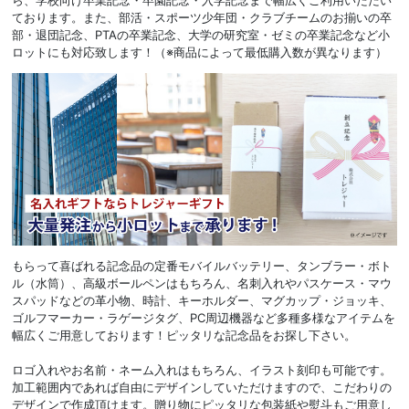
ております。また、部活・スポーツ少年団・クラブチームのお揃いの卒
部・退団記念、PTAの卒業記念、大学の研究室・ゼミの卒業記念など小
ロットにも対応致します！（※商品によって最低購入数が異なります）
もらって喜ばれる記念品の定番モバイルバッテリー、タンブラー・ボト
ル（水筒）、高級ボールペンはもちろん、名刺入れやパスケース・マウ
スパッドなどの革小物、時計、キーホルダー、マグカップ・ジョッキ、
ゴルフマーカー・ラゲージタグ、PC周辺機器など多種多様なアイテムを
幅広くご用意しております！ピッタリな記念品をお探し下さい。
ロゴ入れやお名前・ネーム入れはもちろん、イラスト刻印も可能です。
加工範囲内であれば自由にデザインしていただけますので、こだわりの
デザインで作成頂けます。贈り物にピッタリな包装紙や熨斗もご用意し