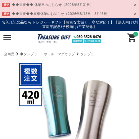
◆◆重要◆◆ 休業日のおしらせ（2026年8月31日）
重要
◆◆重要◆◆夏季休業のお知らせ（2026年8月8日～8月16日）
重要
名入れ記念品なら トレジャーギフト【豊富な実績と丁寧な対応！】
【法人向け/創
立周年記念/学校向け/卒業記念】
0
全商品
◆タンブラー・ボトル・マグカップ
タンブラー