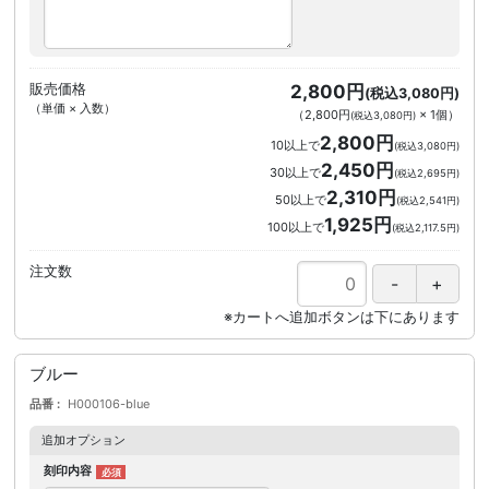
販売価格
2,800円
(税込3,080円)
（単価 × 入数）
（
2,800円
×
1
個
）
(税込3,080円)
2,800円
10以上で
(税込3,080円)
2,450円
30以上で
(税込2,695円)
2,310円
50以上で
(税込2,541円)
1,925円
100以上で
(税込2,117.5円)
注文数
ブルー
品番
H000106-blue
追加オプション
刻印内容