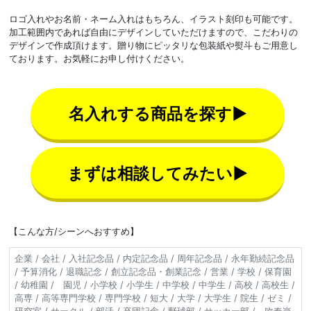
ロゴ入れやお名前・ネーム入れはもちろん、イラスト刻印も可能です。
加工範囲内であれば自由にデザインしていただけますので、こだわりの
デザインで作成頂けます。贈り物にピッタリな包装紙や熨斗もご用意し
ております。お気軽にお申し付けください。
名入れする商品を探す▶
まずは相談してみたい▶
【こんな方/シーンへおすすめ】
企業 / 会社 / 入社記念品 / 内定記念品 / 周年記念品 / 永年勤続記念品
/ 予算消化 / 退職記念 / 創立記念品・創業記念 / 営業 / 学校 / 保育園
/ 幼稚園 / 園児 / 小学校 / 小学生 / 中学校 / 中学生 / 高校 / 高校生 /
高専 / 高等専門学校 / 専門学校 / 短大 / 大学 / 大学生 / 院生 / ゼミ /