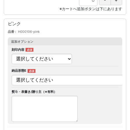
ピンク
品番
H000106-pink
追加オプション
刻印内容
納品形態E
熨斗・表書き/贈り主（※有料）