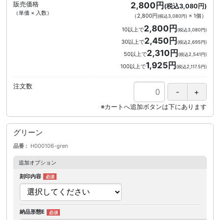
販売価格
2,800円
(税込3,080円)
（単価 × 入数）
（
2,800円
×
1
個
）
(税込3,080円)
2,800円
10以上で
(税込3,080円)
2,450円
30以上で
(税込2,695円)
2,310円
50以上で
(税込2,541円)
1,925円
100以上で
(税込2,117.5円)
注文数
グリーン
品番
H000106-gren
追加オプション
刻印内容
納品形態E