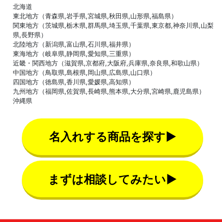
北海道
東北地方（青森県,岩手県,宮城県,秋田県,山形県,福島県）
関東地方（茨城県,栃木県,群馬県,埼玉県,千葉県,東京都,神奈川県,山梨
県,長野県）
北陸地方（新潟県,富山県,石川県,福井県）
東海地方（岐阜県,静岡県,愛知県,三重県）
近畿・関西地方（滋賀県,京都府,大阪府,兵庫県,奈良県,和歌山県）
中国地方（鳥取県,島根県,岡山県,広島県,山口県）
四国地方（徳島県,香川県,愛媛県,高知県）
九州地方（福岡県,佐賀県,長崎県,熊本県,大分県,宮崎県,鹿児島県）
沖縄県
名入れする商品を探す▶
まずは相談してみたい▶