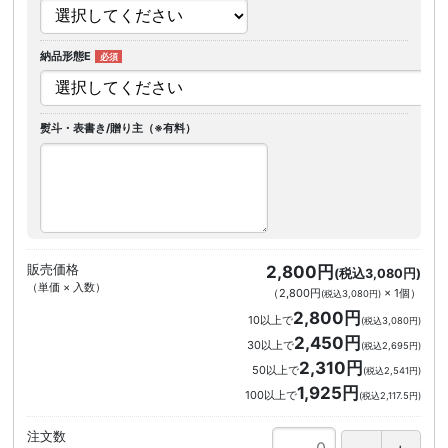
納品形態E
熨斗・表書き/贈り主（※有料）
販売価格
2,800円
(税込3,080円)
（単価 × 入数）
（
2,800円
×
1
個
）
(税込3,080円)
2,800円
10以上で
(税込3,080円)
2,450円
30以上で
(税込2,695円)
2,310円
50以上で
(税込2,541円)
1,925円
100以上で
(税込2,117.5円)
注文数