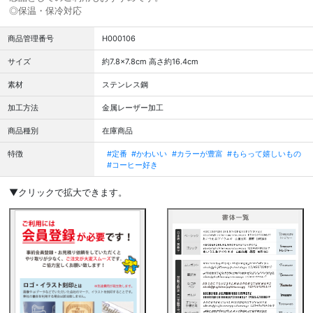
◎保温・保冷対応
商品管理番号
H000106
サイズ
約7.8×7.8cm 高さ約16.4cm
素材
ステンレス鋼
加工方法
金属レーザー加工
商品種別
在庫商品
特徴
#定番
#かわいい
#カラーが豊富
#もらって嬉しいもの
#コーヒー好き
▼クリックで拡大できます。