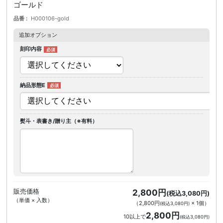
ゴールド
品番
H000106-gold
追加オプション
刻印内容
納品形態E
熨斗・表書き/贈り主（※有料）
販売価格
2,800円
(税込3,080円)
（単価 × 入数）
（
2,800円
×
1
個
）
(税込3,080円)
2,800円
10以上で
(税込3,080円)