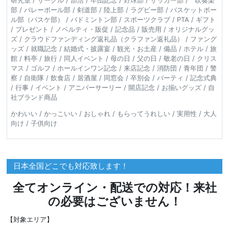
研究室 / サークル / 部活 / 卒団記念 / 野球部 / サッカー部 / 吹奏楽
部 / バレーボール部 / 剣道部 / 陸上部 / ラグビー部 / バスケットボー
ル部（バスケ部） / バドミントン部 / スポーツクラブ / PTA / ギフト
/ プレゼント / ノベルティ・販促 / 記念品 / 販売用 / オリジナルグッ
ズ / クラウドファンディング返礼品（クラファン返礼品） / ファング
ッズ / 就職記念 / 結婚式・披露宴 / 観光・お土産 / 備品 / ホテル / 旅
館 / 料亭 / 旅行 / 同人イベント / 母の日 / 父の日 / 敬老の日 / クリス
マス / ゴルフ / ホールインワン記念 / 来店記念 / 消防団 / 青年団 / 警
察 / 自衛隊 / 飲食店 / 居酒屋 / 同窓会 / 卒別会 / パーティ / 記念式典
/ 行事 / イベント / アニバーサーリー / 開店記念 / お揃いグッズ / 自
社ブランド商品
かわいい / かっこいい / おしゃれ / もらってうれしい / 実用性 / 大人
向け / 子供向け
日本全国どこでも対応致します！
全てオンライン・配送での対応！来社
の必要はございません！
【対象エリア】