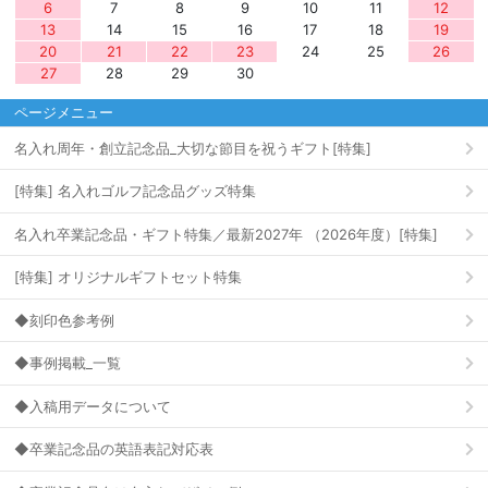
6
7
8
9
10
11
12
13
14
15
16
17
18
19
20
21
22
23
24
25
26
27
28
29
30
ページメニュー
名入れ周年・創立記念品_大切な節目を祝うギフト[特集]
[特集] 名入れゴルフ記念品グッズ特集
名入れ卒業記念品・ギフト特集／最新2027年 （2026年度）[特集]
[特集] オリジナルギフトセット特集
◆刻印色参考例
◆事例掲載_一覧
◆入稿用データについて
◆卒業記念品の英語表記対応表