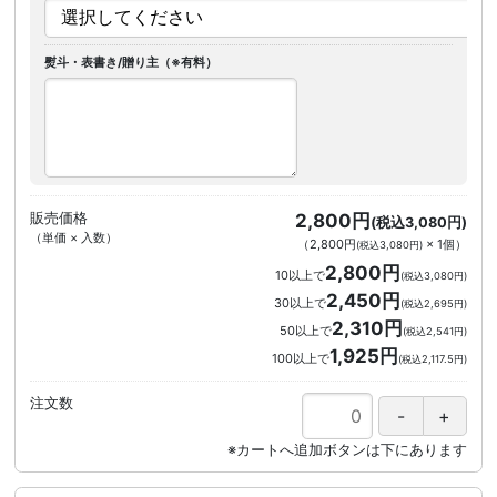
熨斗・表書き/贈り主（※有料）
販売価格
2,800円
(税込3,080円)
（単価 × 入数）
（
2,800円
×
1
個
）
(税込3,080円)
2,800円
10以上で
(税込3,080円)
2,450円
30以上で
(税込2,695円)
2,310円
50以上で
(税込2,541円)
1,925円
100以上で
(税込2,117.5円)
注文数