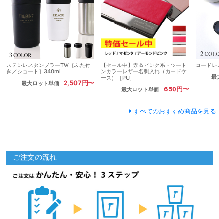
ステンレスタンブラーTW［ふた付
【セール中】赤＆ピンク系・ツート
コードレ
き／ショート］340ml
ンカラーレザー名刺入れ（カードケ
最
ース）［PU］
2,507円〜
最大ロット単価
650円〜
最大ロット単価
すべてのおすすめ商品を見る
ご注文の流れ