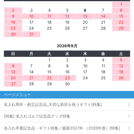
1
2
3
4
5
6
7
8
9
10
11
12
13
14
15
16
17
18
19
20
21
22
23
24
25
26
27
28
29
30
31
2026年9月
日
月
火
水
木
金
土
1
2
3
4
5
6
7
8
9
10
11
12
13
14
15
16
17
18
19
20
21
22
23
24
25
26
27
28
29
30
ページメニュー
名入れ周年・創立記念品_大切な節目を祝うギフト[特集]
[特集] 名入れゴルフ記念品グッズ特集
名入れ卒業記念品・ギフト特集／最新2027年 （2026年度）[特集]