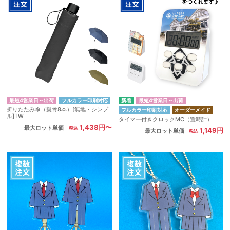
最短4営業日～出荷
フルカラー印刷対応
最短4営業日～出荷
折りたたみ傘（親骨8本）[無地・シンプ
フルカラー印刷対応
オーダーメイド
ル]TW
タイマー付きクロックMC（置時計）
1,438円〜
最大ロット単価
1,149円
最大ロット単価