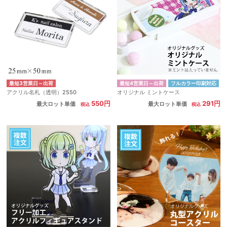
最短3営業日～出荷
最短4営業日～出荷
フルカラー印刷対応
アクリル名札（透明）2550
オリジナル ミントケース
550円
291円
最大ロット単価
最大ロット単価