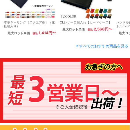
本革キーリング［スクエア型］（化
CLレザー名刺入れ【カードケース】
ハンドル
粧箱入り）
トル520
2,568円〜
最大ロット単価
1,414円〜
最大ロット単価
最大ロ
すべてのおすすめ商品を見る