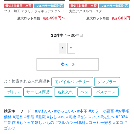
最短3営業日～出荷
フルカラー印刷対応
最短3営業日～出荷
フルカラー印刷対応
フリー加工 アクリルフィギュアスタンド
丸型アクリルコースター
499円〜
686円
最大ロット単価
最大ロット単価
32
件中 1〜30件目
1
2
よく検索される人気商品▶
モバイルバッテリー
タンブラー
ボトル
サーモス商品
名刺入れ
ペン
パスケース
検索キーワード：
#かわいい
#かっこいい
#本革
#カラーが豊富
#お手頃
価格
#定番
#部活
#退職
#おしゃれ
#高級
#センスいい
#先生へ
#2024
年新作
#もらって嬉しいもの
#フルカラー印刷
#コーヒー好き
#エコ
#
ゴルフ