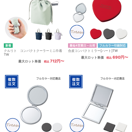
最短4営業日～出荷
フルカラー印刷対応
クルリト コンパクトクーラーミニ巾着
合皮コンパクトミラー[ハート]TW
TW
690円〜
最大ロット単価
712円〜
最大ロット単価