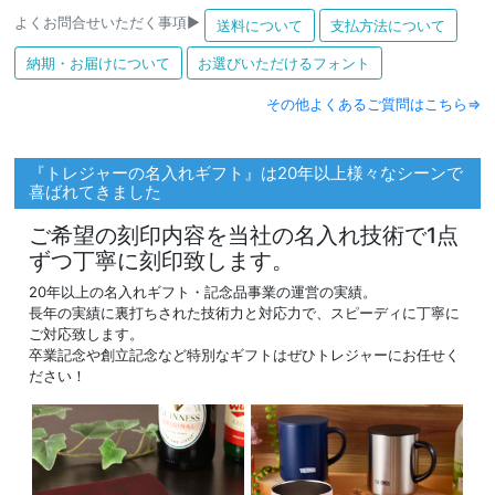
よくお問合せいただく事項▶
送料について
支払方法について
納期・お届けについて
お選びいただけるフォント
その他よくあるご質問はこちら⇒
『トレジャーの名入れギフト』は20年以上様々なシーンで
喜ばれてきました
ご希望の刻印内容を当社の名入れ技術で1点
ずつ丁寧に刻印致します。
20年以上の名入れギフト・記念品事業の運営の実績。
長年の実績に裏打ちされた技術力と対応力で、スピーディに丁寧に
ご対応致します。
卒業記念や創立記念など特別なギフトはぜひトレジャーにお任せく
ださい！