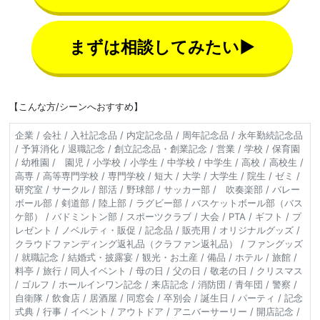
まずは相談してみたい▶
【こんな方/シーンへおすすめ】
企業 / 会社 / 入社記念品 / 内定記念品 / 周年記念品 / 永年勤続記念品
/ 予算消化 / 退職記念 / 創立記念品・創業記念 / 営業 / 学校 / 保育園
/ 幼稚園 / 園児 / 小学校 / 小学生 / 中学校 / 中学生 / 高校 / 高校生 /
高専 / 高等専門学校 / 専門学校 / 短大 / 大学 / 大学生 / 院生 / ゼミ /
研究室 / サークル / 部活 / 野球部 / サッカー部 / 吹奏楽部 / バレー
ボール部 / 剣道部 / 陸上部 / ラグビー部 / バスケットボール部（バス
ケ部） / バドミントン部 / スポーツクラブ / 大会 / PTA / ギフト / プ
レゼント / ノベルティ・販促 / 記念品 / 販売用 / オリジナルグッズ /
クラウドファンディング返礼品（クラファン返礼品） / ファングッズ
/ 就職記念 / 結婚式・披露宴 / 観光・お土産 / 備品 / ホテル / 旅館 /
料亭 / 旅行 / 同人イベント / 母の日 / 父の日 / 敬老の日 / クリスマス
/ ゴルフ / ホールインワン記念 / 来店記念 / 消防団 / 青年団 / 警察 /
自衛隊 / 飲食店 / 居酒屋 / 同窓会 / 卒別会 / 誕生日 / パーティ / 記念
式典 / 行事 / イベント / アウトドア / アニバーサーリー / 開店記念 /