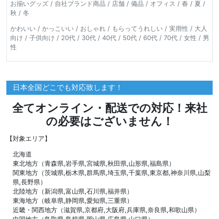
お揃いグッズ / 自社ブランド商品 / 店舗 / 備品 / オフィス / 春 / 夏 /
秋 / 冬
かわいい / かっこいい / おしゃれ / もらってうれしい / 実用性 / 大人
向け / 子供向け / 20代 / 30代 / 40代 / 50代 / 60代 / 70代 / 女性 / 男
性
日本全国どこでも対応致します！
全てオンライン・配送での対応！来社
の必要はございません！
【対象エリア】
北海道
東北地方（青森県,岩手県,宮城県,秋田県,山形県,福島県）
関東地方（茨城県,栃木県,群馬県,埼玉県,千葉県,東京都,神奈川県,山梨
県,長野県）
北陸地方（新潟県,富山県,石川県,福井県）
東海地方（岐阜県,静岡県,愛知県,三重県）
近畿・関西地方（滋賀県,京都府,大阪府,兵庫県,奈良県,和歌山県）