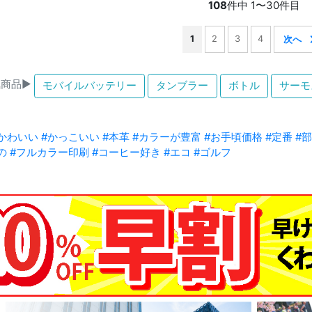
108
件中 1〜30件目
1
2
3
4
商品▶
モバイルバッテリー
タンブラー
ボトル
サーモ
かわいい
#かっこいい
#本革
#カラーが豊富
#お手頃価格
#定番
#
の
#フルカラー印刷
#コーヒー好き
#エコ
#ゴルフ