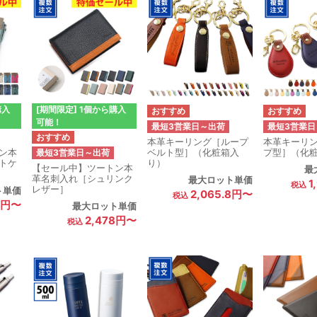
購入
[期間限定] 1個から購入
可能！
最短3営業日～出荷
最短3営業日
本革キーリング［ループ
本革キーリ
ベルト型］（化粧箱入
プ型］（化
ン本
最短3営業日～出荷
り）
トケ
【セール中】ツートン本
最
革名刺入れ［シュリンク
最大ロット単価
1
レザー］
ト単価
2,065.8円〜
5円〜
最大ロット単価
2,478円〜