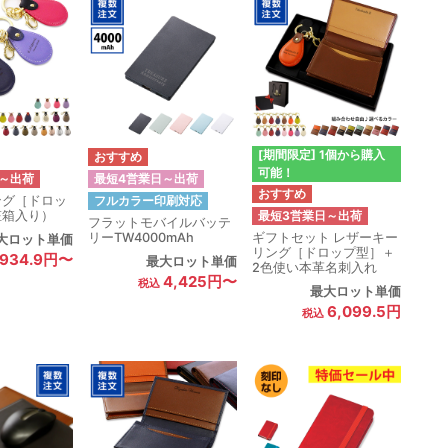
[期間限定] 1個から購入
可能！
～出荷
最短4営業日～出荷
ング［ドロッ
フルカラー印刷対応
粧箱入り）
最短3営業日～出荷
フラットモバイルバッテ
リーTW4000mAh
ギフトセット レザーキー
大ロット単価
リング［ドロップ型］＋
,934.9円〜
最大ロット単価
2色使い本革名刺入れ
4,425円〜
最大ロット単価
6,099.5円