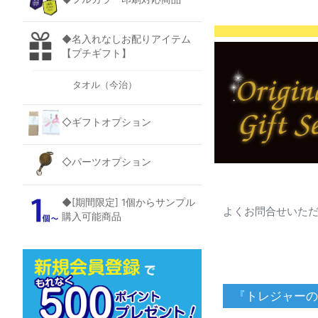
◆名入れなしお配りアイテム
【プチギフト】
タオル（今治）
◇ギフトオプション
◇パーツオプション
◆[期間限定] 1個からサンプル
よくお問合せいただ
購入可能商品
『トレジャーの