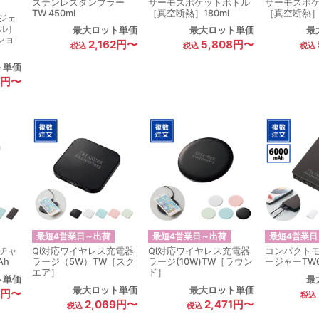
ステンレスタンブラー
サーモスポケットボトル
サーモスポ
TW 450ml
［真空断熱］180ml
［真空断熱］1
 ジェ
ル］
最大ロット単価
最大ロット単価
最
ショ
2,162円〜
5,808円〜
ト単価
3円〜
最短4営業日～出荷
最短4営業日～出荷
最短4営業日
チャ
Qi対応ワイヤレス充電器
Qi対応ワイヤレス充電器
コンパクト
Ah
ラージ（5W）TW［スク
ラージ(10W)TW［ラウン
ージャーTW6
エア］
ド］
ト単価
最
最大ロット単価
最大ロット単価
0円〜
2,069円〜
2,471円〜