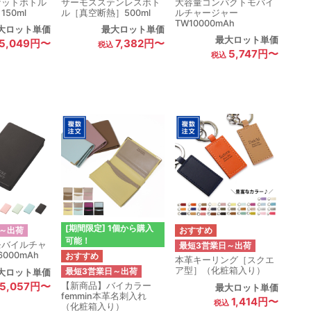
ケットボトル
サーモスステンレスボト
大容量コンパクトモバイ
50ml
ル［真空断熱］500ml
ルチャージャー
TW10000mAh
大ロット単価
最大ロット単価
最大ロット単価
5,049円〜
7,382円〜
5,747円〜
[期間限定] 1個から購入
～出荷
可能！
モバイルチャ
最短3営業日～出荷
000mAh
本革キーリング［スクエ
ア型］（化粧箱入り）
最短3営業日～出荷
大ロット単価
5,057円〜
【新商品】バイカラー
最大ロット単価
femmin本革名刺入れ
1,414円〜
（化粧箱入り）