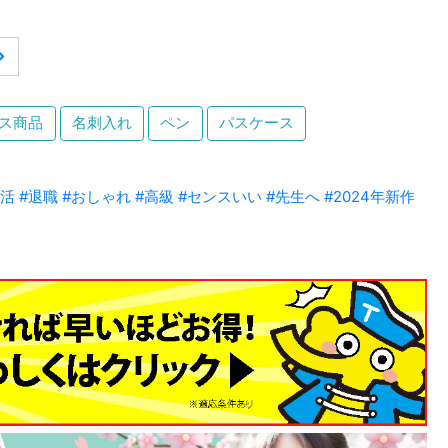
ス商品
名刺入れ
ペン
パスケース
部活
#退職
#おしゃれ
#高級
#センスいい
#先生へ
#2024年新作