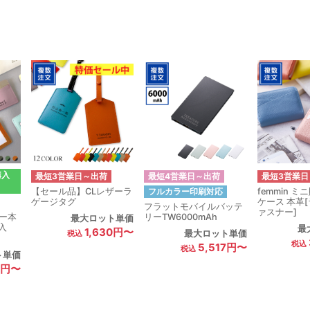
購入
最短3営業日～出荷
最短4営業日～出荷
最短3営業日
【セール品】CLレザーラ
femmin 
フルカラー印刷対応
ゲージタグ
ケース 本革
フラットモバイルバッテ
ァスナー]
リーTW6000mAh
ー本
最大ロット単価
入
最
1,630円〜
最大ロット単価
5,517円〜
ト単価
3円〜