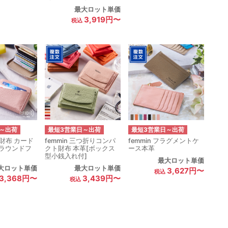
最大ロット単価
3,919円〜
～出荷
最短3営業日～出荷
最短3営業日～出荷
ミニ財布 カード
femmin 三つ折りコンパ
femmin フラグメントケ
[ラウンドフ
クト財布 本革[ボックス
ース本革
型小銭入れ付]
最大ロット単価
大ロット単価
最大ロット単価
3,627円〜
3,368円〜
3,439円〜