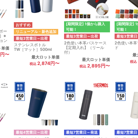
[期間限定] 1個から購入
[期間限定] 
可能！
可能！
 ボー
リニューアル・新色追加
］※
最短3営業日～出荷
最短3営業日
最短3営業日～出荷
ョン
2色使い本革パスケース
2色使い本革
ステンレスボトル
【定期入れ】（リール
ド
ト単価
TW［マット］500ml
付）
2円〜
最
最大ロット単価
最大ロット単価
2,874円〜
2,895円〜
最短4営業日～出荷
最短7営業日～発送
最短7営業日