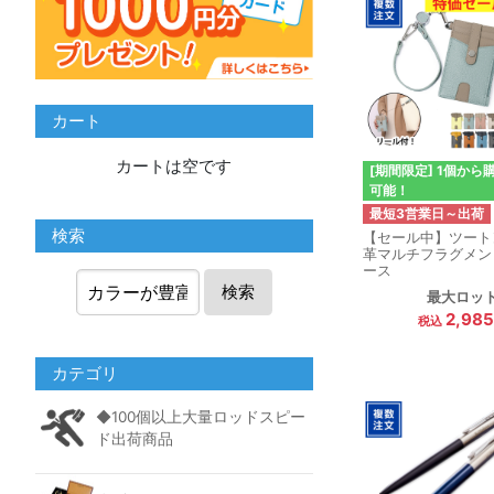
カート
カートは空です
[期間限定] 1個から
可能！
最短3営業日～出荷
検索
【セール中】ツート
革マルチフラグメン
ース
検索
最大ロッ
2,98
カテゴリ
◆100個以上大量ロッドスピー
ド出荷商品