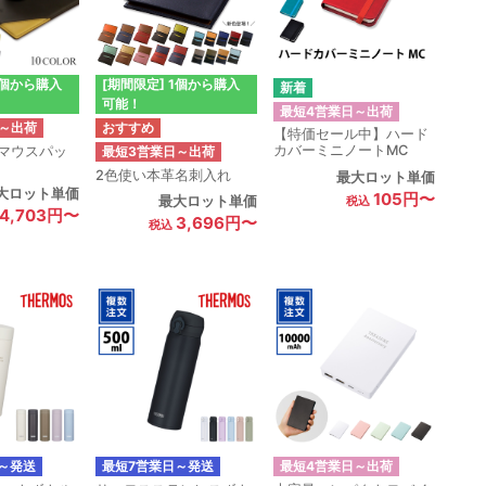
1個から購入
[期間限定] 1個から購入
可能！
最短4営業日～出荷
～出荷
【特価セール中】ハード
カバーミニノートMC
マウスパッ
最短3営業日～出荷
2色使い本革名刺入れ
最大ロット単価
大ロット単価
105円〜
最大ロット単価
4,703円〜
3,696円〜
～発送
最短7営業日～発送
最短4営業日～出荷