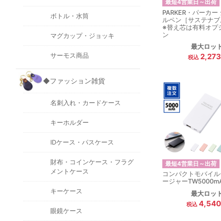
最短4営業日～出荷
PARKER・パーカー
ボトル・水筒
ルペン［サステナブ
※替え芯は有料オプ
ン
マグカップ・ジョッキ
最大ロッ
サーモス商品
2,27
◆ファッション雑貨
名刺入れ・カードケース
キーホルダー
IDケース・パスケース
財布・コインケース・フラグ
最短4営業日～出荷
メントケース
コンパクトモバイル
ージャーTW5000m
キーケース
最大ロッ
4,54
眼鏡ケース