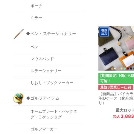
ポーチ
ミラー
◆ペン・ステーショナリー
ペン
マウスパッド
ステーショナリー
[期間限定] 1個から
可能！
しおり・ブックマーカー
最短3営業日～出荷
【新商品】バイカラ
◆ゴルフアイテム
革IDケース（化粧箱
り）
最大ロッ
ネームプレート・バッグタ
3,88
グ・ラゲッジタグ
ゴルフマーカー