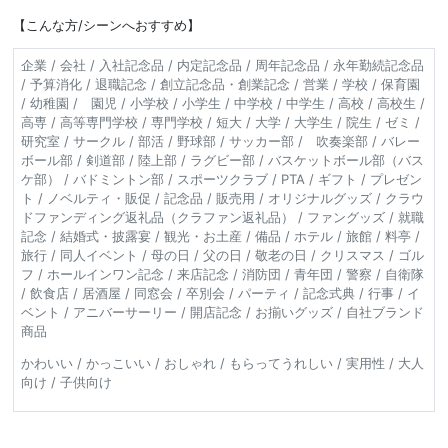
【こんな方/シーンへおすすめ】
企業 / 会社 / 入社記念品 / 内定記念品 / 周年記念品 / 永年勤続記念品
/ 予算消化 / 退職記念 / 創立記念品・創業記念 / 営業 / 学校 / 保育園
/ 幼稚園 / 園児 / 小学校 / 小学生 / 中学校 / 中学生 / 高校 / 高校生 /
高専 / 高等専門学校 / 専門学校 / 短大 / 大学 / 大学生 / 院生 / ゼミ /
研究室 / サークル / 部活 / 野球部 / サッカー部 / 吹奏楽部 / バレー
ボール部 / 剣道部 / 陸上部 / ラグビー部 / バスケットボール部（バス
ケ部） / バドミントン部 / スポーツクラブ / PTA / ギフト / プレゼン
ト / ノベルティ・販促 / 記念品 / 販売用 / オリジナルグッズ / クラウ
ドファンディング返礼品（クラファン返礼品） / ファングッズ / 就職
記念 / 結婚式・披露宴 / 観光・お土産 / 備品 / ホテル / 旅館 / 料亭 /
旅行 / 同人イベント / 母の日 / 父の日 / 敬老の日 / クリスマス / ゴル
フ / ホールインワン記念 / 来店記念 / 消防団 / 青年団 / 警察 / 自衛隊
/ 飲食店 / 居酒屋 / 同窓会 / 卒別会 / パーティ / 記念式典 / 行事 / イ
ベント / アニバーサーリー / 開店記念 / お揃いグッズ / 自社ブランド
商品
かわいい / かっこいい / おしゃれ / もらってうれしい / 実用性 / 大人
向け / 子供向け