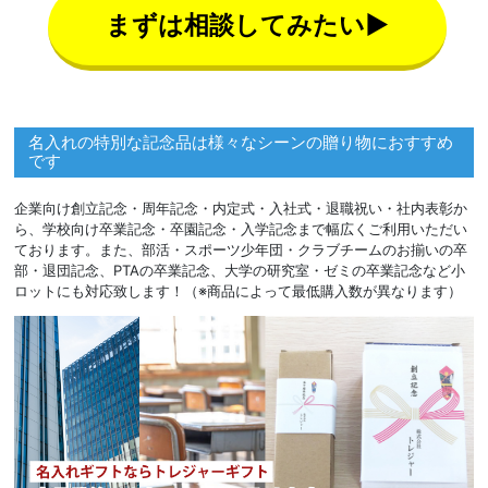
まずは相談してみたい▶
名入れの特別な記念品は様々なシーンの贈り物におすすめ
です
企業向け創立記念・周年記念・内定式・入社式・退職祝い・社内表彰か
ら、学校向け卒業記念・卒園記念・入学記念まで幅広くご利用いただい
ております。また、部活・スポーツ少年団・クラブチームのお揃いの卒
部・退団記念、PTAの卒業記念、大学の研究室・ゼミの卒業記念など小
ロットにも対応致します！（※商品によって最低購入数が異なります）