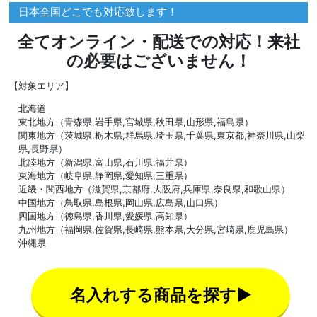
日本全国どこでも対応致します！
全てオンライン・配送での対応！来社
の必要はございません！
【対象エリア】
北海道
東北地方（青森県,岩手県,宮城県,秋田県,山形県,福島県）
関東地方（茨城県,栃木県,群馬県,埼玉県,千葉県,東京都,神奈川県,山梨
県,長野県）
北陸地方（新潟県,富山県,石川県,福井県）
東海地方（岐阜県,静岡県,愛知県,三重県）
近畿・関西地方（滋賀県,京都府,大阪府,兵庫県,奈良県,和歌山県）
中国地方（鳥取県,島根県,岡山県,広島県,山口県）
四国地方（徳島県,香川県,愛媛県,高知県）
九州地方（福岡県,佐賀県,長崎県,熊本県,大分県,宮崎県,鹿児島県）
沖縄県
名入れする商品を探す▶