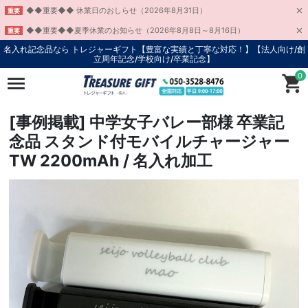
◆◆重要◆◆ 休業日のおしらせ（2026年8月31日）
重要
◆◆重要◆◆夏季休業のお知らせ（2026年8月8日～8月16日）
重要
名入れ記念品なら トレジャーギフト【豊富な実績と丁寧な対応！】
【法人向け/創
立周年記念/学校向け/卒業記念】
0
[事例掲載] 中学女子バレー部様 卒業記
念品 スタンド付モバイルチャージャー
TW 2200mAh / 名入れ加工