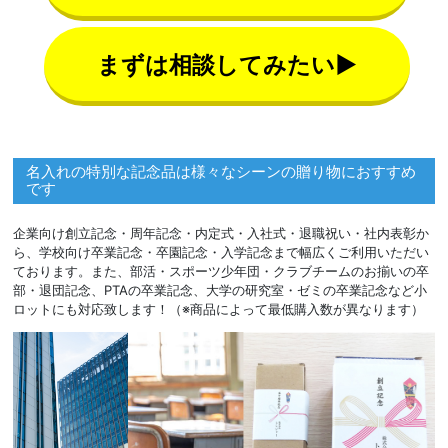
まずは相談してみたい▶
名入れの特別な記念品は様々なシーンの贈り物におすすめ
です
企業向け創立記念・周年記念・内定式・入社式・退職祝い・社内表彰か
ら、学校向け卒業記念・卒園記念・入学記念まで幅広くご利用いただい
ております。また、部活・スポーツ少年団・クラブチームのお揃いの卒
部・退団記念、PTAの卒業記念、大学の研究室・ゼミの卒業記念など小
ロットにも対応致します！（※商品によって最低購入数が異なります）