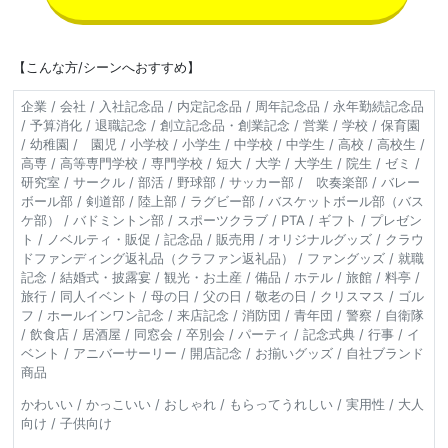
【こんな方/シーンへおすすめ】
企業 / 会社 / 入社記念品 / 内定記念品 / 周年記念品 / 永年勤続記念品
/ 予算消化 / 退職記念 / 創立記念品・創業記念 / 営業 / 学校 / 保育園
/ 幼稚園 / 園児 / 小学校 / 小学生 / 中学校 / 中学生 / 高校 / 高校生 /
高専 / 高等専門学校 / 専門学校 / 短大 / 大学 / 大学生 / 院生 / ゼミ /
研究室 / サークル / 部活 / 野球部 / サッカー部 / 吹奏楽部 / バレー
ボール部 / 剣道部 / 陸上部 / ラグビー部 / バスケットボール部（バス
ケ部） / バドミントン部 / スポーツクラブ / PTA / ギフト / プレゼン
ト / ノベルティ・販促 / 記念品 / 販売用 / オリジナルグッズ / クラウ
ドファンディング返礼品（クラファン返礼品） / ファングッズ / 就職
記念 / 結婚式・披露宴 / 観光・お土産 / 備品 / ホテル / 旅館 / 料亭 /
旅行 / 同人イベント / 母の日 / 父の日 / 敬老の日 / クリスマス / ゴル
フ / ホールインワン記念 / 来店記念 / 消防団 / 青年団 / 警察 / 自衛隊
/ 飲食店 / 居酒屋 / 同窓会 / 卒別会 / パーティ / 記念式典 / 行事 / イ
ベント / アニバーサーリー / 開店記念 / お揃いグッズ / 自社ブランド
商品
かわいい / かっこいい / おしゃれ / もらってうれしい / 実用性 / 大人
向け / 子供向け