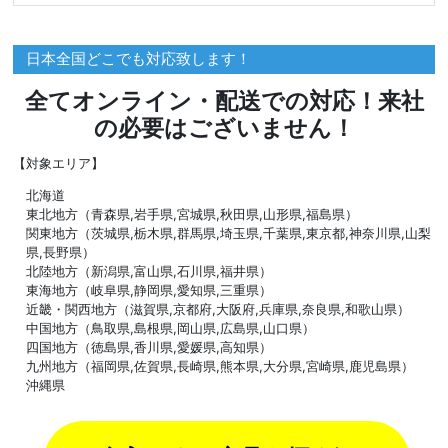
日本全国どこでも対応致します！
全てオンライン・配送での対応！来社
の必要はございません！
【対象エリア】
北海道
東北地方（青森県,岩手県,宮城県,秋田県,山形県,福島県）
関東地方（茨城県,栃木県,群馬県,埼玉県,千葉県,東京都,神奈川県,山梨
県,長野県）
北陸地方（新潟県,富山県,石川県,福井県）
東海地方（岐阜県,静岡県,愛知県,三重県）
近畿・関西地方（滋賀県,京都府,大阪府,兵庫県,奈良県,和歌山県）
中国地方（鳥取県,島根県,岡山県,広島県,山口県）
四国地方（徳島県,香川県,愛媛県,高知県）
九州地方（福岡県,佐賀県,長崎県,熊本県,大分県,宮崎県,鹿児島県）
沖縄県