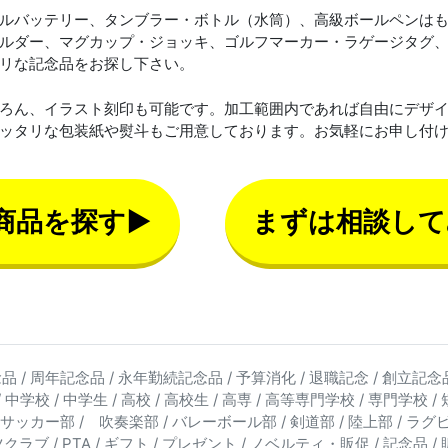
ルバッテリー、タンブラー・ボトル（水筒）、高級ボールペンは
ルダー、マグカップ・ジョッキ、ゴルフマーカー・ラゲージタグ、
リな記念品をお探し下さい。
ろん、イラスト刻印も可能です。加工範囲内であれば自由にデザ
ッタリな包装紙や熨斗もご用意しております。お気軽にお申し付
商品を探す▶
まずは相談して
念品 / 周年記念品 / 永年勤続記念品 / 予算消化 / 退職記念 / 創立記念
 中学校 / 中学生 / 高校 / 高校生 / 高専 / 高等専門学校 / 専門学校 / 短大
部 / サッカー部 / 吹奏楽部 / バレーボール部 / 剣道部 / 陸上部 /
ラブ / PTA / ギフト / プレゼント / ノベルティ・販促 / 記念品 /